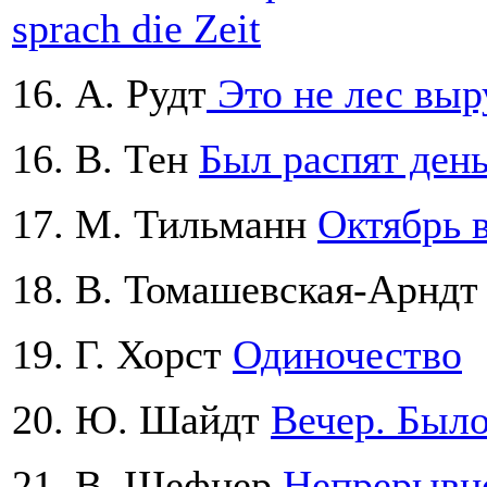
sprach die Zeit
16. А. Рудт
Это не лес выр
16. В. Тен
Был распят ден
17. М. Тильманн
Октябрь в
18. В. Томашевская-Арнд
19. Г. Хорст
Одиночество
20. Ю. Шайдт
Вечер. Было
21. В. Шефнер
Непрерывн