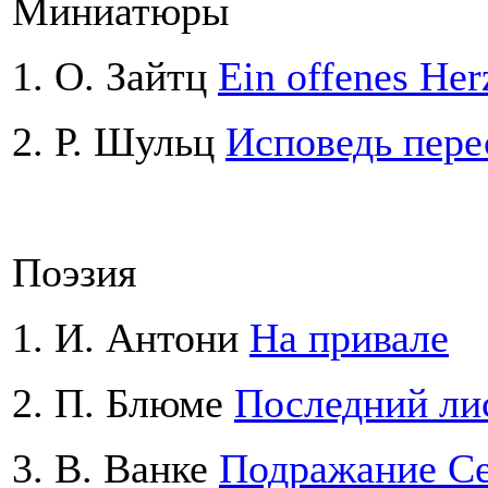
Миниатюры
1. О. Зaйтц
Ein offenes He
2. Р. Шульц
Исповедь пере
Поэзия
1. И. Антони
На привале
2. П. Блюме
Последний ли
3. В. Ванке
Подражание С