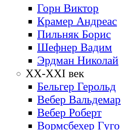
Горн Виктор
Крамер Андреас
Пильняк Борис
Шефнер Вадим
Эрдман Николай
ХХ-XXI век
Бельгер Герольд
Вебер Вальдемар
Вебер Роберт
Вормсбехер Гуго