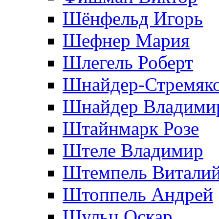
Шёнфельд Игорь
Шефнер Мария
Шлегель Роберт
Шнайдер-Стремяко
Шнайдер Владими
Штайнмарк Розe
Штеле Владимир
Штемпель Витали
Штоппель Андрей
Шульц Оскар