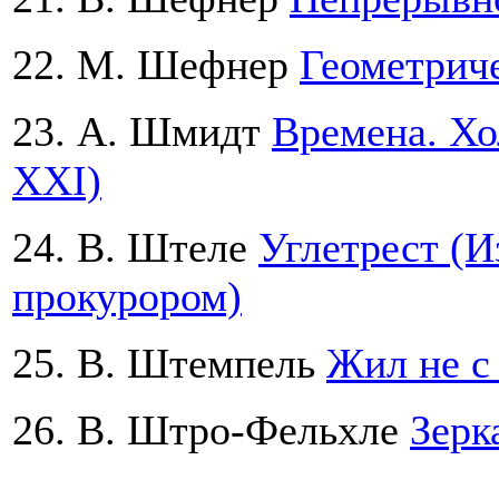
22. М. Шефнер
Геометриче
23. А. Шмидт
Времена. Хо
ХХI)
24. B. Штеле
Углетрест (И
прокурором)
25. B. Штемпель
Жил не с
26. В. Штро-Фельхле
Зерк