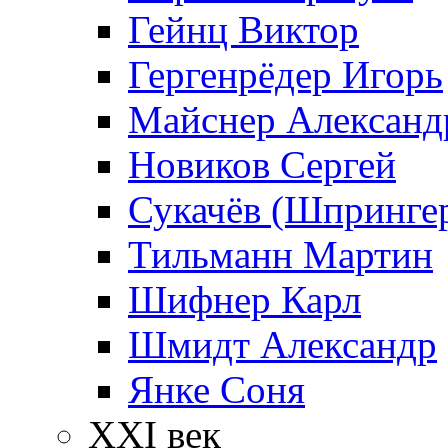
Гейнц Виктор
Гергенрёдер Игорь
Майснер Александ
Новиков Сергей
Сукачёв (Шпрингер
Тильманн Мартин
Шифнер Карл
Шмидт Александр
Янке Соня
XXI век