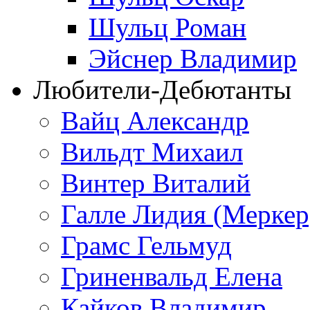
Шульц Роман
Эйснер Владимир
Любители-Дебютанты
Вайц Александр
Вильдт Михаил
Винтер Виталий
Галле Лидия (Меркер
Грамс Гельмуд
Гриненвальд Елена
Кайков Владимир