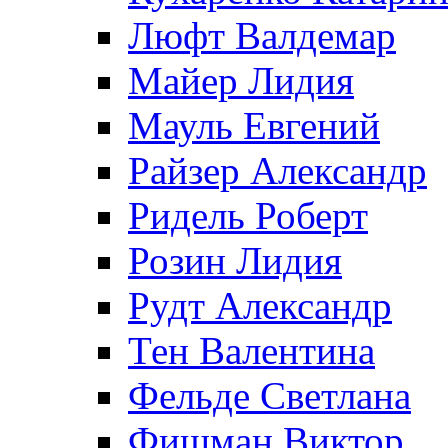
Люфт Валдемaр
Майер Лидия
Мауль Евгений
Райзер Александр
Ридель Роберт
Розин Лидия
Рудт Александр
Тен Валентина
Фельде Светлана
Фишман Виктор