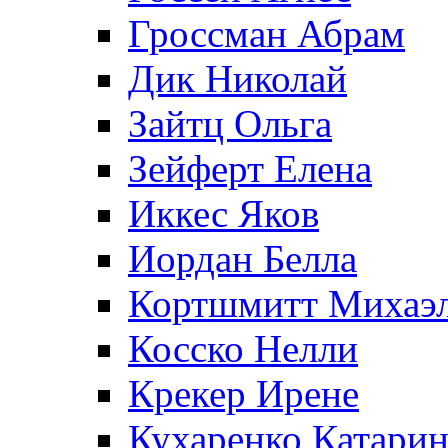
Гроссман Абрам
Дик Николай
Зайтц Ольга
Зейферт Елена
Иккес Яков
Иордан Белла
Кортшмитт Михаэ
Косско Нелли
Крекер Ирене
Кухаренко Катарин