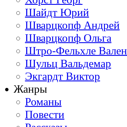
Шайдт Юрий
Шварцкопф Андрей
Шварцкопф Ольга
Штро-Фельхле Вален
Шульц Вальдемар
Экгардт Виктор
Жанры
Романы
Повести