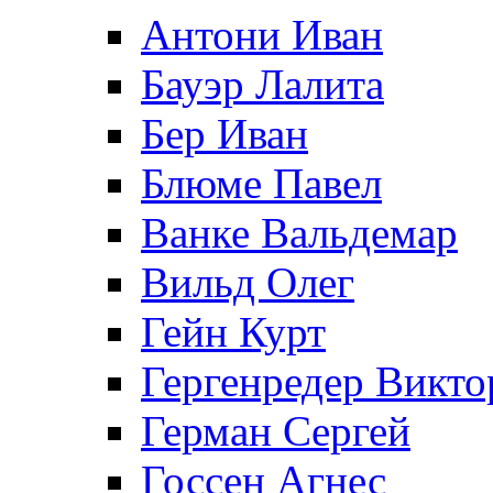
Антони Иван
Бауэр Лалита
Бер Иван
Блюме Павел
Ванке Вальдемар
Вильд Олег
Гейн Курт
Гергенредер Викто
Герман Сергей
Госсен Агнес