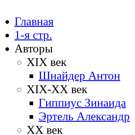
Главная
1-я стр.
Авторы
XIX век
Шнайдер Антон
XIX-XX век
Гиппиус Зинаида
Эртель Александр
XX век