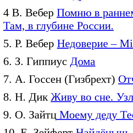
4 В. Вебер
Помню в раннем
Там, в глубине России.
5. Р. Вебер
Недоверие – Mi
6. З. Гиппиус
Дома
7. А. Госсен (Гизбрехт)
От
8. Н. Дик
Живу во сне. Уз
9. О. Зaйтц
Моему деду Те
10. Е. Зейферт
Найдёныш