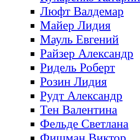
Люфт Валдемaр
Майер Лидия
Мауль Евгений
Райзер Александр
Ридель Роберт
Розин Лидия
Рудт Александр
Тен Валентина
Фельде Светлана
Фишман Виктор