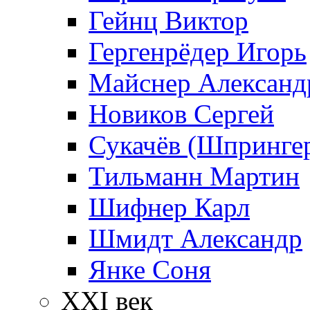
Гейнц Виктор
Гергенрёдер Игорь
Майснер Александ
Новиков Сергей
Сукачёв (Шпрингер
Тильманн Мартин
Шифнер Карл
Шмидт Александр
Янке Соня
XXI век