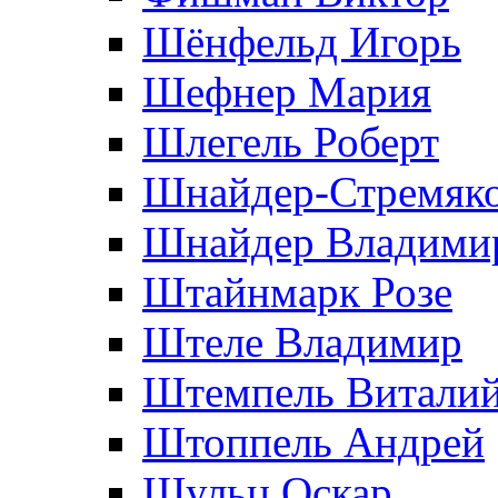
Шёнфельд Игорь
Шефнер Мария
Шлегель Роберт
Шнайдер-Стремяко
Шнайдер Владими
Штайнмарк Розe
Штеле Владимир
Штемпель Витали
Штоппель Андрей
Шульц Оскар