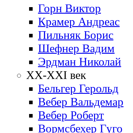
Горн Виктор
Крамер Андреас
Пильняк Борис
Шефнер Вадим
Эрдман Николай
ХХ-XXI век
Бельгер Герольд
Вебер Вальдемар
Вебер Роберт
Вормсбехер Гуго