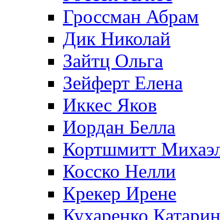
Гроссман Абрам
Дик Николай
Зайтц Ольга
Зейферт Елена
Иккес Яков
Иордан Белла
Кортшмитт Михаэ
Косско Нелли
Крекер Ирене
Кухаренко Катарин