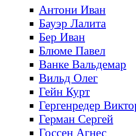
Антони Иван
Бауэр Лалита
Бер Иван
Блюме Павел
Ванке Вальдемар
Вильд Олег
Гейн Курт
Гергенредер Викто
Герман Сергей
Госсен Агнес