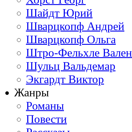
Шайдт Юрий
Шварцкопф Андрей
Шварцкопф Ольга
Штро-Фельхле Вален
Шульц Вальдемар
Экгардт Виктор
Жанры
Романы
Повести