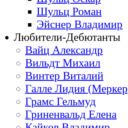
Шульц Роман
Эйснер Владимир
Любители-Дебютанты
Вайц Александр
Вильдт Михаил
Винтер Виталий
Галле Лидия (Меркер
Грамс Гельмуд
Гриненвальд Елена
Кайков Владимир