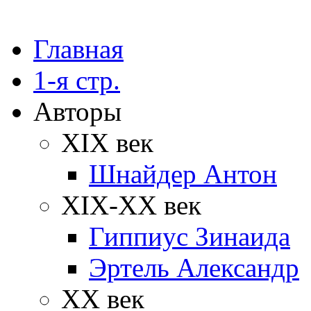
Главная
1-я стр.
Авторы
XIX век
Шнайдер Антон
XIX-XX век
Гиппиус Зинаида
Эртель Александр
XX век