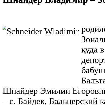
родил
Зонал
куда 
депор
бабуш
Бальта
Шнайдер Эмилии Егоровны 
– с. Байдек, Бальцерский к