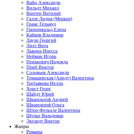
Вайц Александр
Вильдт Михаил
Винтер Виталий
Галле Лидия (Меркер)
Грамс Гельмуд
Гриненвальд Елена
Кайков Владимир
Лауэр Георгий
Лихт Вита
Львина Инесса
Нейман Игорь
Пенькевич Надежда
Приб Виктор
Соловьев Александр
Томашевская (Арндт) Валентина
Третьякова Нелли
Хорст Георг
Шайдт Юрий
Шварцкопф Андрей
Шварцкопф Ольга
Штро-Фельхле Валентина
Шульц Вальдемар
Экгардт Виктор
Жанры
Романы