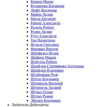
Крекер Ирене
Кухаренко Катарина
Люфт Валдемaр
Майер Лидия
Мауль Евгений
Райзер Александр
Ридель Роберт
Розин Лидия
Рудт Александр
Тен Валентина
Фельде Светлана
Фишман Виктор
Шёнфельд Игорь
Шефнер Мария
Шлегель Роберт
Шнайдер-Стремякова Антонина
Шнайдер Владимир
Штайнмарк Розe
Штеле Владимир
Штемпель Виталий
Штоппель Андрей
Шульц Оскар
Шульц Роман
Эйснер Владимир
Любители-Дебютанты