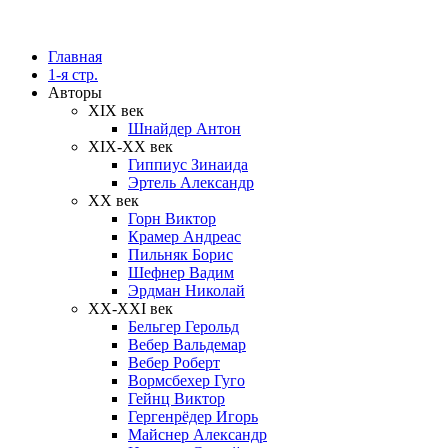
Главная
1-я стр.
Авторы
XIX век
Шнайдер Антон
XIX-XX век
Гиппиус Зинаида
Эртель Александр
XX век
Горн Виктор
Крамер Андреас
Пильняк Борис
Шефнер Вадим
Эрдман Николай
ХХ-XXI век
Бельгер Герольд
Вебер Вальдемар
Вебер Роберт
Вормсбехер Гуго
Гейнц Виктор
Гергенрёдер Игорь
Майснер Александр