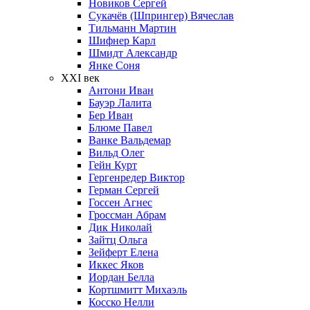
Новиков Сергей
Сукачёв (Шпрингер) Вячеслав
Тильманн Мартин
Шифнер Карл
Шмидт Александр
Янке Соня
XXI век
Антони Иван
Бауэр Лалита
Бер Иван
Блюме Павел
Ванке Вальдемар
Вильд Олег
Гейн Курт
Гергенредер Виктор
Герман Сергей
Госсен Агнес
Гроссман Абрам
Дик Николай
Зайтц Ольга
Зейферт Елена
Иккес Яков
Иордан Белла
Кортшмитт Михаэль
Косско Нелли