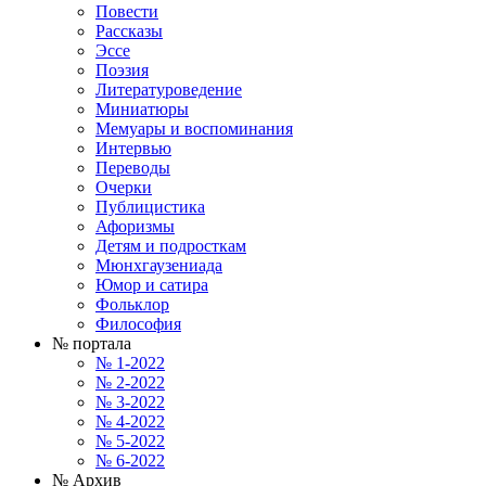
Повести
Рассказы
Эссе
Поэзия
Литературоведение
Миниатюры
Мемуары и воспоминания
Интервью
Переводы
Очерки
Публицистика
Афоризмы
Детям и подросткам
Мюнхгаузениада
Юмор и сатира
Фольклор
Философия
№ портала
№ 1-2022
№ 2-2022
№ 3-2022
№ 4-2022
№ 5-2022
№ 6-2022
№ Архив