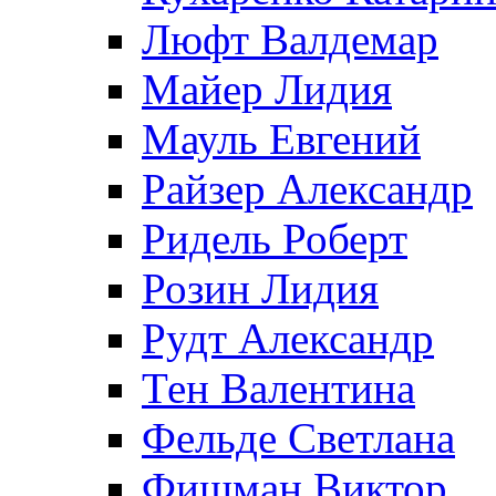
Люфт Валдемaр
Майер Лидия
Мауль Евгений
Райзер Александр
Ридель Роберт
Розин Лидия
Рудт Александр
Тен Валентина
Фельде Светлана
Фишман Виктор