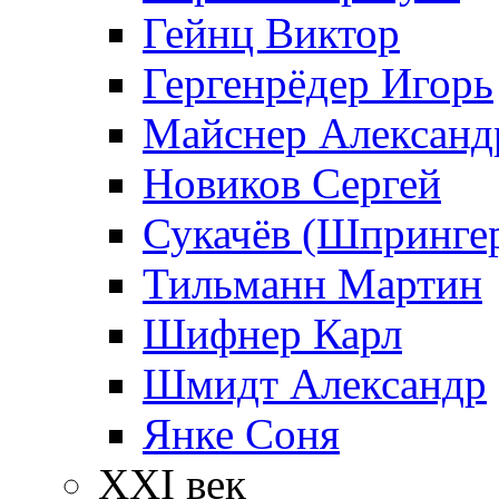
Гейнц Виктор
Гергенрёдер Игорь
Майснер Александ
Новиков Сергей
Сукачёв (Шпрингер
Тильманн Мартин
Шифнер Карл
Шмидт Александр
Янке Соня
XXI век