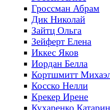
Гроссман Абрам
Дик Николай
Зайтц Ольга
Зейферт Елена
Иккес Яков
Иордан Белла
Кортшмитт Михаэ
Косско Нелли
Крекер Ирене
Кухаренко Катарин