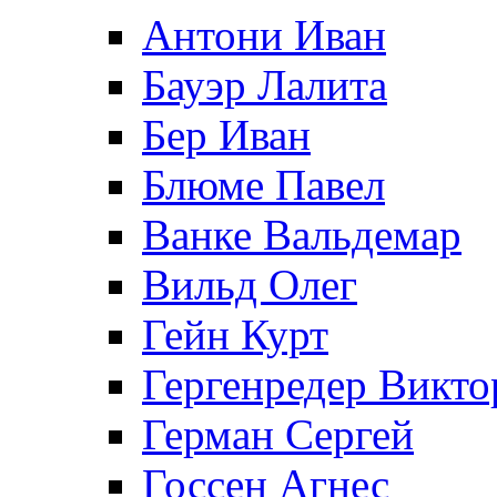
Антони Иван
Бауэр Лалита
Бер Иван
Блюме Павел
Ванке Вальдемар
Вильд Олег
Гейн Курт
Гергенредер Викто
Герман Сергей
Госсен Агнес