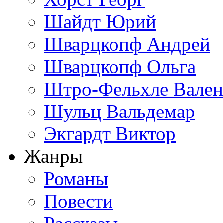
Шайдт Юрий
Шварцкопф Андрей
Шварцкопф Ольга
Штро-Фельхле Вален
Шульц Вальдемар
Экгардт Виктор
Жанры
Романы
Повести