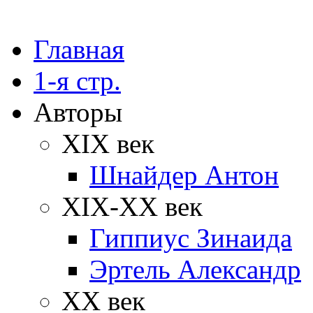
Главная
1-я стр.
Авторы
XIX век
Шнайдер Антон
XIX-XX век
Гиппиус Зинаида
Эртель Александр
XX век