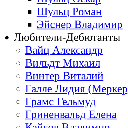
Шульц Роман
Эйснер Владимир
Любители-Дебютанты
Вайц Александр
Вильдт Михаил
Винтер Виталий
Галле Лидия (Меркер
Грамс Гельмуд
Гриненвальд Елена
Кайков Владимир