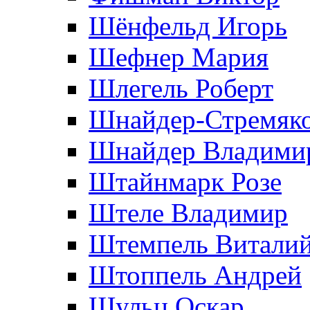
Шёнфельд Игорь
Шефнер Мария
Шлегель Роберт
Шнайдер-Стремяко
Шнайдер Владими
Штайнмарк Розe
Штеле Владимир
Штемпель Витали
Штоппель Андрей
Шульц Оскар