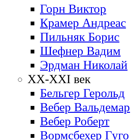
Горн Виктор
Крамер Андреас
Пильняк Борис
Шефнер Вадим
Эрдман Николай
ХХ-XXI век
Бельгер Герольд
Вебер Вальдемар
Вебер Роберт
Вормсбехер Гуго