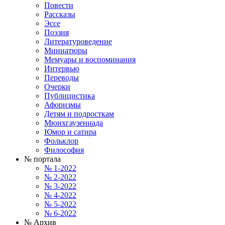
Повести
Рассказы
Эссе
Поэзия
Литературоведение
Миниатюры
Мемуары и воспоминания
Интервью
Переводы
Очерки
Публицистика
Афоризмы
Детям и подросткам
Мюнхгаузениада
Юмор и сатира
Фольклор
Философия
№ портала
№ 1-2022
№ 2-2022
№ 3-2022
№ 4-2022
№ 5-2022
№ 6-2022
№ Архив