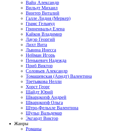
Вайц Александр
Вильдт Михаил
Винтер Виталий
Галле Лидия (Меркер)
Грамс Гельмуд
Гриненвальд Елена
Кайков Владимир
Лауэр Георгий
Лихт Вита
Львина Инесса
Нейман Игорь
Пенькевич Надежда
Приб Виктор
Соловьев Александр
Томашевская (Арндт) Валентина
Третьякова Нелли
Хорст Георг
Шайдт Юрий
Шварцкопф Андрей
Шварцкопф Ольга
Штро-Фельхле Валентина
Шульц Вальдемар
Экгардт Виктор
Жанры
Романы