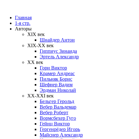
Главная
1-я стр.
Авторы
XIX век
Шнайдер Антон
XIX-XX век
Гиппиус Зинаида
Эртель Александр
XX век
Горн Виктор
Крамер Андреас
Пильняк Борис
Шефнер Вадим
Эрдман Николай
ХХ-XXI век
Бельгер Герольд
Вебер Вальдемар
Вебер Роберт
Вормсбехер Гуго
Гейнц Виктор
Гергенрёдер Игорь
Майснер Александр