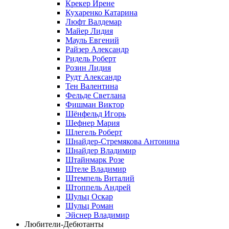
Крекер Ирене
Кухаренко Катарина
Люфт Валдемaр
Майер Лидия
Мауль Евгений
Райзер Александр
Ридель Роберт
Розин Лидия
Рудт Александр
Тен Валентина
Фельде Светлана
Фишман Виктор
Шёнфельд Игорь
Шефнер Мария
Шлегель Роберт
Шнайдер-Стремякова Антонина
Шнайдер Владимир
Штайнмарк Розe
Штеле Владимир
Штемпель Виталий
Штоппель Андрей
Шульц Оскар
Шульц Роман
Эйснер Владимир
Любители-Дебютанты