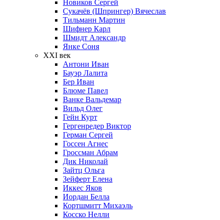
Новиков Сергей
Сукачёв (Шпрингер) Вячеслав
Тильманн Мартин
Шифнер Карл
Шмидт Александр
Янке Соня
XXI век
Антони Иван
Бауэр Лалита
Бер Иван
Блюме Павел
Ванке Вальдемар
Вильд Олег
Гейн Курт
Гергенредер Виктор
Герман Сергей
Госсен Агнес
Гроссман Абрам
Дик Николай
Зайтц Ольга
Зейферт Елена
Иккес Яков
Иордан Белла
Кортшмитт Михаэль
Косско Нелли