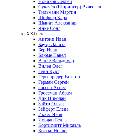
Новиков Сергей
Сукачёв (Шпрингер) Вячеслав
Тильманн Мартин
Шифнер Карл
Шмидт Александр
Янке Соня
XXI век
Антони Иван
Бауэр Лалита
Бер Иван
Блюме Павел
Ванке Вальдемар
Вильд Олег
Гейн Курт
Гергенредер Виктор
Герман Сергей
Госсен Агнес
Гроссман Абрам
Дик Николай
Зайтц Ольга
Зейферт Елена
Иккес Яков
Иордан Белла
Кортшмитт Михаэль
Косско Нелли