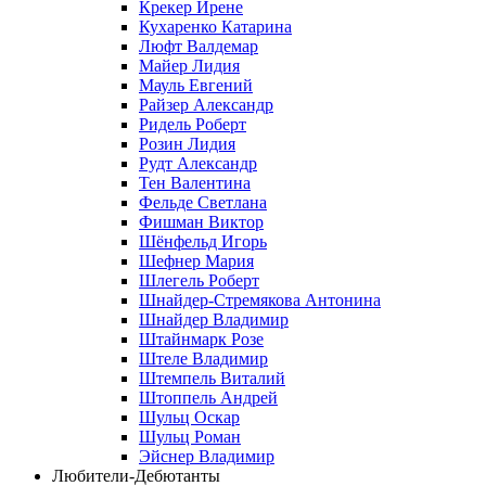
Крекер Ирене
Кухаренко Катарина
Люфт Валдемaр
Майер Лидия
Мауль Евгений
Райзер Александр
Ридель Роберт
Розин Лидия
Рудт Александр
Тен Валентина
Фельде Светлана
Фишман Виктор
Шёнфельд Игорь
Шефнер Мария
Шлегель Роберт
Шнайдер-Стремякова Антонина
Шнайдер Владимир
Штайнмарк Розe
Штеле Владимир
Штемпель Виталий
Штоппель Андрей
Шульц Оскар
Шульц Роман
Эйснер Владимир
Любители-Дебютанты