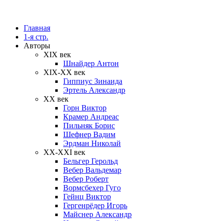
Главная
1-я стр.
Авторы
XIX век
Шнайдер Антон
XIX-XX век
Гиппиус Зинаида
Эртель Александр
XX век
Горн Виктор
Крамер Андреас
Пильняк Борис
Шефнер Вадим
Эрдман Николай
ХХ-XXI век
Бельгер Герольд
Вебер Вальдемар
Вебер Роберт
Вормсбехер Гуго
Гейнц Виктор
Гергенрёдер Игорь
Майснер Александр