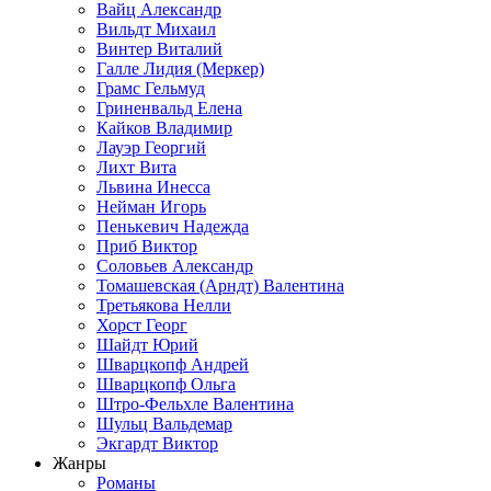
Вайц Александр
Вильдт Михаил
Винтер Виталий
Галле Лидия (Меркер)
Грамс Гельмуд
Гриненвальд Елена
Кайков Владимир
Лауэр Георгий
Лихт Вита
Львина Инесса
Нейман Игорь
Пенькевич Надежда
Приб Виктор
Соловьев Александр
Томашевская (Арндт) Валентина
Третьякова Нелли
Хорст Георг
Шайдт Юрий
Шварцкопф Андрей
Шварцкопф Ольга
Штро-Фельхле Валентина
Шульц Вальдемар
Экгардт Виктор
Жанры
Романы