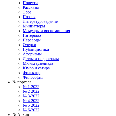
Повести
Рассказы
Эссе
Поэзия
Литературоведение
Миниатюры
Мемуары и воспоминания
Интервью
Переводы
Очерки
Публицистика
Афоризмы
Детям и подросткам
Мюнхгаузениада
Юмор и сатира
Фольклор
Философия
№ портала
№ 1-2022
№ 2-2022
№ 3-2022
№ 4-2022
№ 5-2022
№ 6-2022
№ Архив