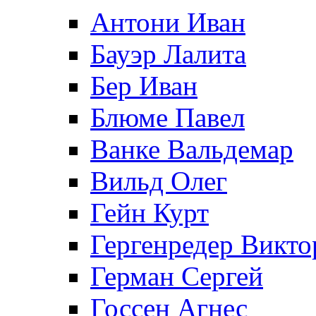
Антони Иван
Бауэр Лалита
Бер Иван
Блюме Павел
Ванке Вальдемар
Вильд Олег
Гейн Курт
Гергенредер Викто
Герман Сергей
Госсен Агнес