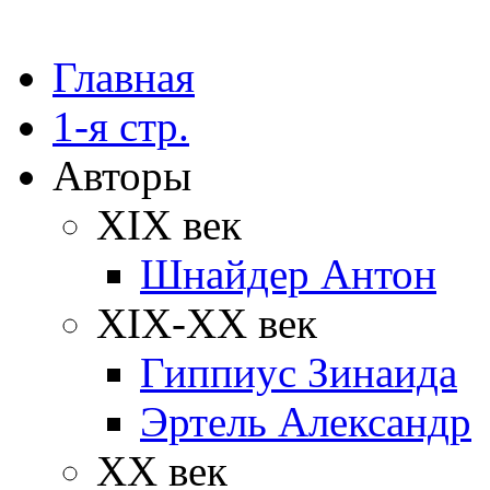
Главная
1-я стр.
Авторы
XIX век
Шнайдер Антон
XIX-XX век
Гиппиус Зинаида
Эртель Александр
XX век