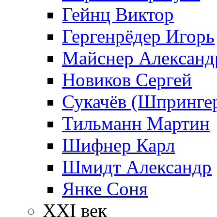
Гейнц Виктор
Гергенрёдер Игорь
Майснер Александ
Новиков Сергей
Сукачёв (Шпрингер
Тильманн Мартин
Шифнер Карл
Шмидт Александр
Янке Соня
XXI век