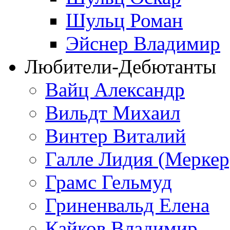
Шульц Роман
Эйснер Владимир
Любители-Дебютанты
Вайц Александр
Вильдт Михаил
Винтер Виталий
Галле Лидия (Меркер
Грамс Гельмуд
Гриненвальд Елена
Кайков Владимир