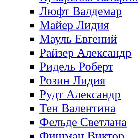
Люфт Валдемaр
Майер Лидия
Мауль Евгений
Райзер Александр
Ридель Роберт
Розин Лидия
Рудт Александр
Тен Валентина
Фельде Светлана
Фишман Виктор