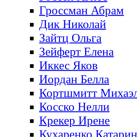
Гроссман Абрам
Дик Николай
Зайтц Ольга
Зейферт Елена
Иккес Яков
Иордан Белла
Кортшмитт Михаэ
Косско Нелли
Крекер Ирене
Кухаренко Катарин