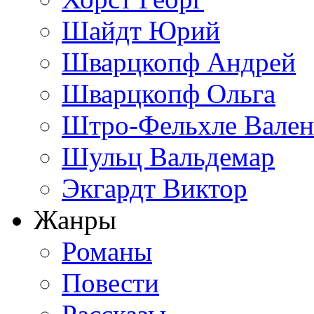
Шайдт Юрий
Шварцкопф Андрей
Шварцкопф Ольга
Штро-Фельхле Вален
Шульц Вальдемар
Экгардт Виктор
Жанры
Романы
Повести