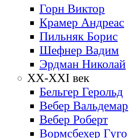
Горн Виктор
Крамер Андреас
Пильняк Борис
Шефнер Вадим
Эрдман Николай
ХХ-XXI век
Бельгер Герольд
Вебер Вальдемар
Вебер Роберт
Вормсбехер Гуго