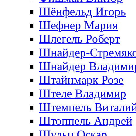
Шёнфельд Игорь
Шефнер Мария
Шлегель Роберт
Шнайдер-Стремяко
Шнайдер Владими
Штайнмарк Розe
Штеле Владимир
Штемпель Витали
Штоппель Андрей
Шульц Оскар