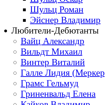
Шульц Роман
Эйснер Владимир
Любители-Дебютанты
Вайц Александр
Вильдт Михаил
Винтер Виталий
Галле Лидия (Меркер
Грамс Гельмуд
Гриненвальд Елена
Кайков Владимир