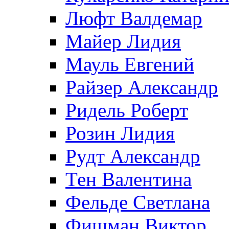
Люфт Валдемaр
Майер Лидия
Мауль Евгений
Райзер Александр
Ридель Роберт
Розин Лидия
Рудт Александр
Тен Валентина
Фельде Светлана
Фишман Виктор