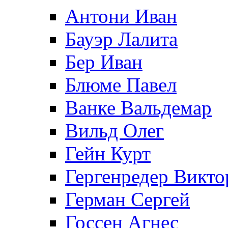
Антони Иван
Бауэр Лалита
Бер Иван
Блюме Павел
Ванке Вальдемар
Вильд Олег
Гейн Курт
Гергенредер Викто
Герман Сергей
Госсен Агнес