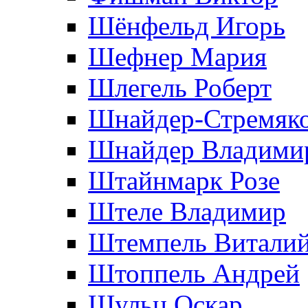
Шёнфельд Игорь
Шефнер Мария
Шлегель Роберт
Шнайдер-Стремяко
Шнайдер Владими
Штайнмарк Розe
Штеле Владимир
Штемпель Витали
Штоппель Андрей
Шульц Оскар