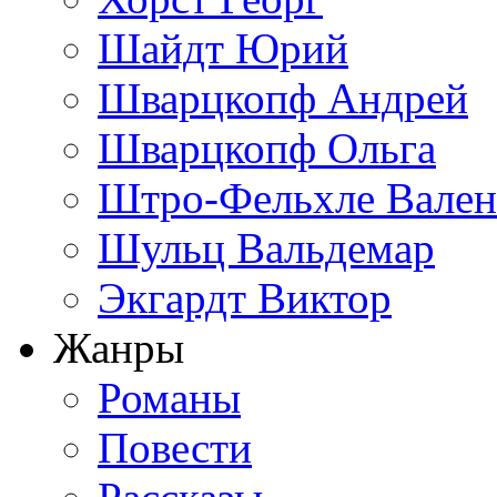
Шайдт Юрий
Шварцкопф Андрей
Шварцкопф Ольга
Штро-Фельхле Вален
Шульц Вальдемар
Экгардт Виктор
Жанры
Романы
Повести