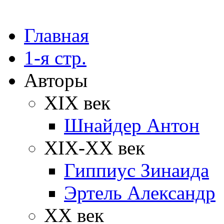
Главная
1-я стр.
Авторы
XIX век
Шнайдер Антон
XIX-XX век
Гиппиус Зинаида
Эртель Александр
XX век