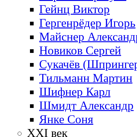
Гейнц Виктор
Гергенрёдер Игорь
Майснер Александ
Новиков Сергей
Сукачёв (Шпрингер
Тильманн Мартин
Шифнер Карл
Шмидт Александр
Янке Соня
XXI век