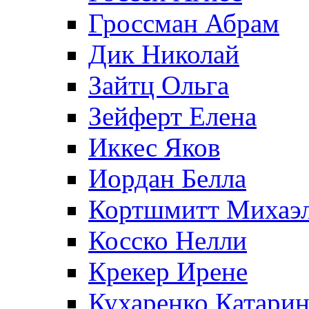
Гроссман Абрам
Дик Николай
Зайтц Ольга
Зейферт Елена
Иккес Яков
Иордан Белла
Кортшмитт Михаэ
Косско Нелли
Крекер Ирене
Кухаренко Катарин