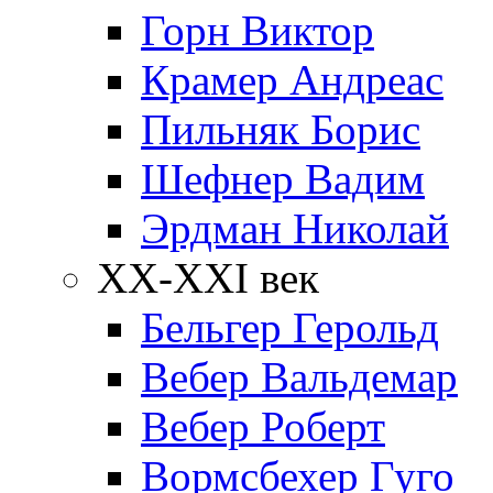
Горн Виктор
Крамер Андреас
Пильняк Борис
Шефнер Вадим
Эрдман Николай
ХХ-XXI век
Бельгер Герольд
Вебер Вальдемар
Вебер Роберт
Вормсбехер Гуго