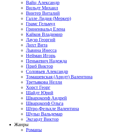
Вайц Александр
Вильдт Михаил
Винтер Виталий
Галле Лидия (Меркер)
Грамс Гельмуд
Гриненвальд Елена
Кайков Владимир
Лауэр Георгий
Лихт Вита
Львина Инесса
Нейман Игорь
Пенькевич Надежда
Приб Виктор
Соловьев Александр
Томашевская (Арндт) Валентина
Третьякова Нелли
Хорст Георг
Шайдт Юрий
Шварцкопф Андрей
Шварцкопф Ольга
Штро-Фельхле Валентина
Шульц Вальдемар
Экгардт Виктор
Жанры
Романы