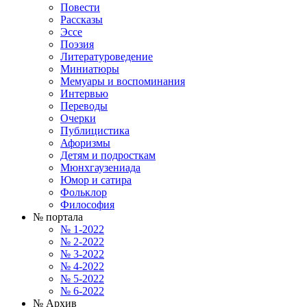
Повести
Рассказы
Эссе
Поэзия
Литературоведение
Миниатюры
Мемуары и воспоминания
Интервью
Переводы
Очерки
Публицистика
Афоризмы
Детям и подросткам
Мюнхгаузениада
Юмор и сатира
Фольклор
Философия
№ портала
№ 1-2022
№ 2-2022
№ 3-2022
№ 4-2022
№ 5-2022
№ 6-2022
№ Архив