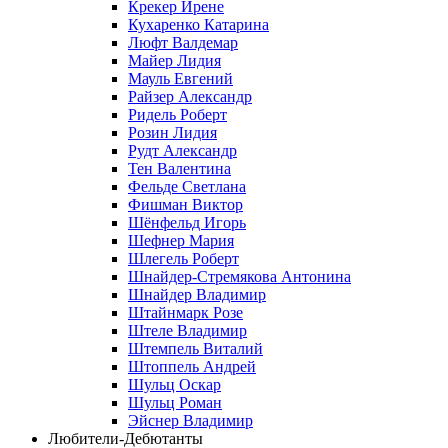
Крекер Ирене
Кухаренко Катарина
Люфт Валдемaр
Майер Лидия
Мауль Евгений
Райзер Александр
Ридель Роберт
Розин Лидия
Рудт Александр
Тен Валентина
Фельде Светлана
Фишман Виктор
Шёнфельд Игорь
Шефнер Мария
Шлегель Роберт
Шнайдер-Стремякова Антонина
Шнайдер Владимир
Штайнмарк Розe
Штеле Владимир
Штемпель Виталий
Штоппель Андрей
Шульц Оскар
Шульц Роман
Эйснер Владимир
Любители-Дебютанты