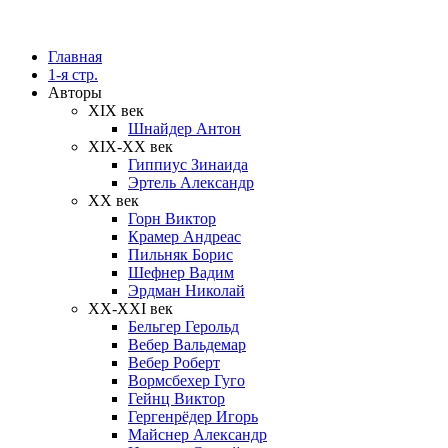
Главная
1-я стр.
Авторы
XIX век
Шнайдер Антон
XIX-XX век
Гиппиус Зинаида
Эртель Александр
XX век
Горн Виктор
Крамер Андреас
Пильняк Борис
Шефнер Вадим
Эрдман Николай
ХХ-XXI век
Бельгер Герольд
Вебер Вальдемар
Вебер Роберт
Вормсбехер Гуго
Гейнц Виктор
Гергенрёдер Игорь
Майснер Александр