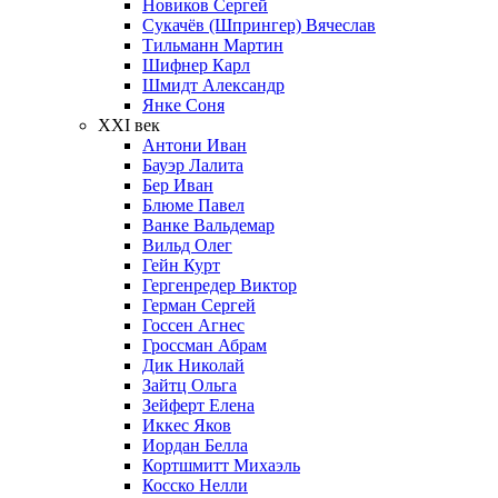
Новиков Сергей
Сукачёв (Шпрингер) Вячеслав
Тильманн Мартин
Шифнер Карл
Шмидт Александр
Янке Соня
XXI век
Антони Иван
Бауэр Лалита
Бер Иван
Блюме Павел
Ванке Вальдемар
Вильд Олег
Гейн Курт
Гергенредер Виктор
Герман Сергей
Госсен Агнес
Гроссман Абрам
Дик Николай
Зайтц Ольга
Зейферт Елена
Иккес Яков
Иордан Белла
Кортшмитт Михаэль
Косско Нелли