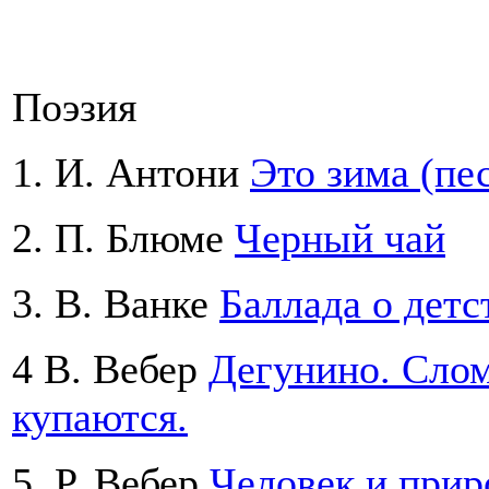
Поэзия
1. И. Антони
Это зима (пе
2. П. Блюме
Черный чай
3. В. Ванке
Баллада о детс
4 В. Вебер
Дегунино. Слом
купаются.
5. Р. Вебер
Человек и прир