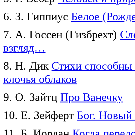
6. З. Гиппиус
Белое (Рожде
7. А. Госсен (Гизбрехт)
Сл
взгляд…
8. Н. Дик
Стихи способны 
клочья облаков
9. О. Зaйтц
Про Ванечку
10. Е. Зейферт
Бог. Новый
11. Б. Иордан
Когда перел