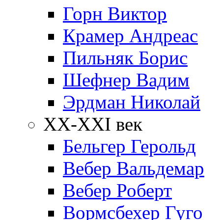
Горн Виктор
Крамер Андреас
Пильняк Борис
Шефнер Вадим
Эрдман Николай
ХХ-XXI век
Бельгер Герольд
Вебер Вальдемар
Вебер Роберт
Вормсбехер Гуго