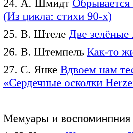
24. А. Шмидт
Обрывается с
(Из цикла: стихи 90-х)
25. B. Штеле
Две зелёные
26. B. Штемпель
Как-то ж
27. С. Янке
Вдвоем нам тес
«Сердечные осколки Herzen
Мемуары и воспоминпния