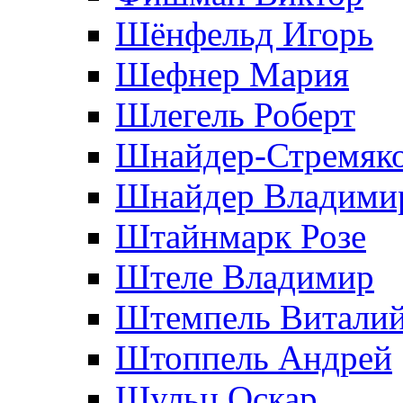
Шёнфельд Игорь
Шефнер Мария
Шлегель Роберт
Шнайдер-Стремяко
Шнайдер Владими
Штайнмарк Розe
Штеле Владимир
Штемпель Витали
Штоппель Андрей
Шульц Оскар