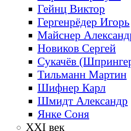
Гейнц Виктор
Гергенрёдер Игорь
Майснер Александ
Новиков Сергей
Сукачёв (Шпрингер
Тильманн Мартин
Шифнер Карл
Шмидт Александр
Янке Соня
XXI век