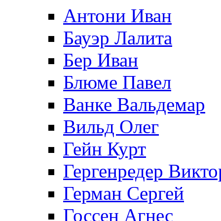
Антони Иван
Бауэр Лалита
Бер Иван
Блюме Павел
Ванке Вальдемар
Вильд Олег
Гейн Курт
Гергенредер Викто
Герман Сергей
Госсен Агнес