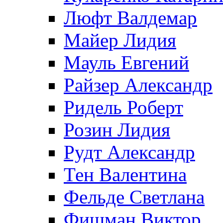
Люфт Валдемaр
Майер Лидия
Мауль Евгений
Райзер Александр
Ридель Роберт
Розин Лидия
Рудт Александр
Тен Валентина
Фельде Светлана
Фишман Виктор