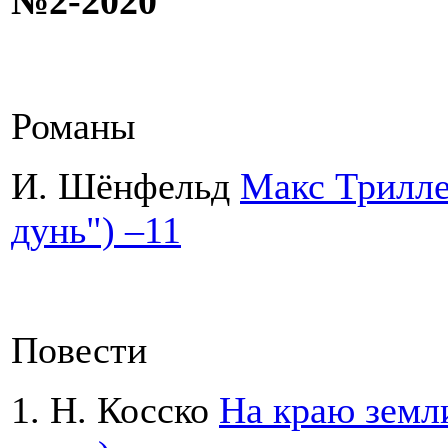
№2-2020
Романы
И. Шёнфельд
Макс Триллер
дунь") –11
Повести
1. Н. Косско
На краю земли