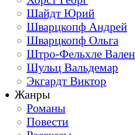
Шайдт Юрий
Шварцкопф Андрей
Шварцкопф Ольга
Штро-Фельхле Вален
Шульц Вальдемар
Экгардт Виктор
Жанры
Романы
Повести