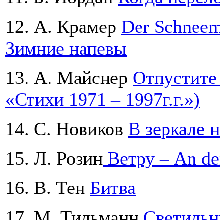
12. А. Крамер
Der Schneem
Зимние напевы
13. А. Майснер
Отпустите 
«Стихи 1971 – 1997г.г.»)
14. С. Новиков
В зеркале 
15. Л. Розин
Ветру – An d
16. В. Тен
Битва
17. М. Тильманн
Светильн