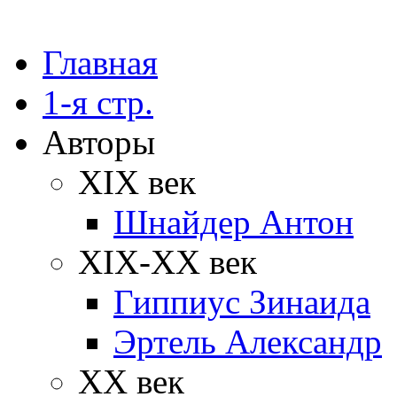
Главная
1-я стр.
Авторы
XIX век
Шнайдер Антон
XIX-XX век
Гиппиус Зинаида
Эртель Александр
XX век