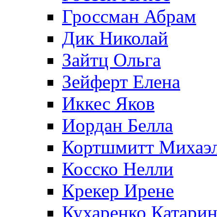
Гроссман Абрам
Дик Николай
Зайтц Ольга
Зейферт Елена
Иккес Яков
Иордан Белла
Кортшмитт Михаэ
Косско Нелли
Крекер Ирене
Кухаренко Катарин