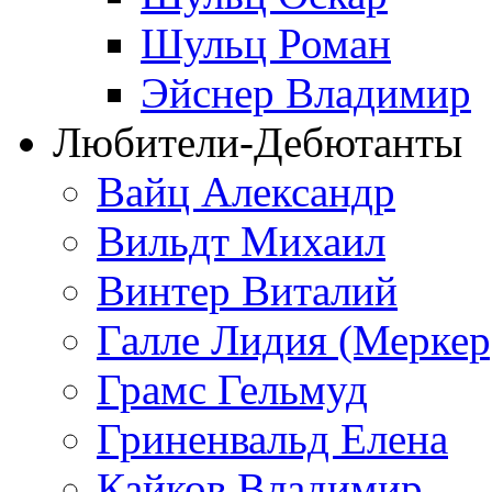
Шульц Роман
Эйснер Владимир
Любители-Дебютанты
Вайц Александр
Вильдт Михаил
Винтер Виталий
Галле Лидия (Меркер
Грамс Гельмуд
Гриненвальд Елена
Кайков Владимир