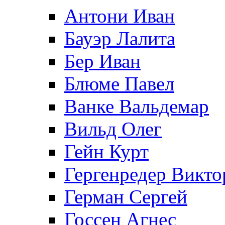
Антони Иван
Бауэр Лалита
Бер Иван
Блюме Павел
Ванке Вальдемар
Вильд Олег
Гейн Курт
Гергенредер Викто
Герман Сергей
Госсен Агнес