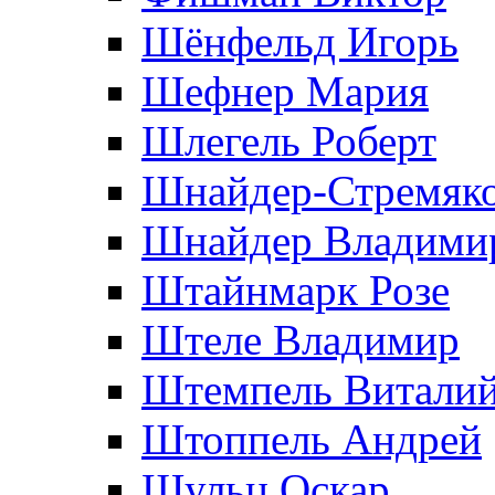
Шёнфельд Игорь
Шефнер Мария
Шлегель Роберт
Шнайдер-Стремяко
Шнайдер Владими
Штайнмарк Розe
Штеле Владимир
Штемпель Витали
Штоппель Андрей
Шульц Оскар