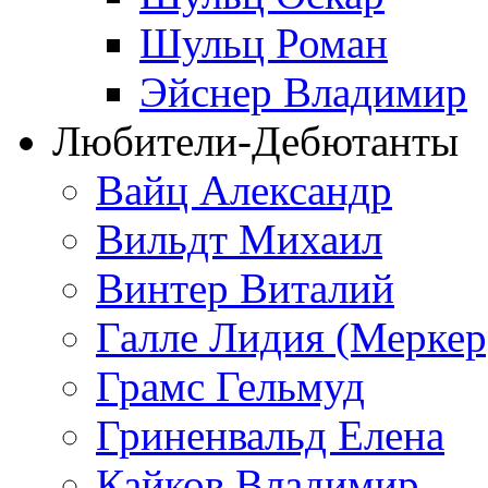
Шульц Роман
Эйснер Владимир
Любители-Дебютанты
Вайц Александр
Вильдт Михаил
Винтер Виталий
Галле Лидия (Меркер
Грамс Гельмуд
Гриненвальд Елена
Кайков Владимир