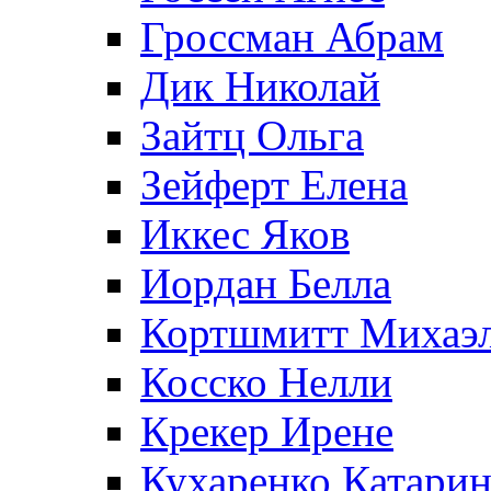
Гроссман Абрам
Дик Николай
Зайтц Ольга
Зейферт Елена
Иккес Яков
Иордан Белла
Кортшмитт Михаэ
Косско Нелли
Крекер Ирене
Кухаренко Катарин