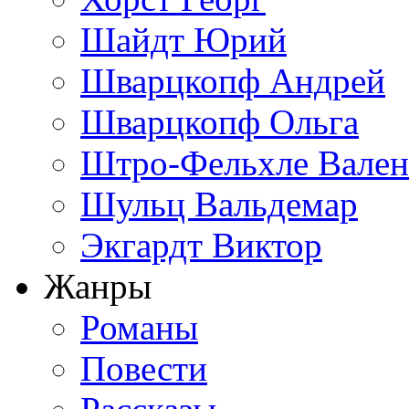
Шайдт Юрий
Шварцкопф Андрей
Шварцкопф Ольга
Штро-Фельхле Вален
Шульц Вальдемар
Экгардт Виктор
Жанры
Романы
Повести