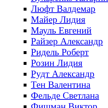
Люфт Валдемaр
Майер Лидия
Мауль Евгений
Райзер Александр
Ридель Роберт
Розин Лидия
Рудт Александр
Тен Валентина
Фельде Светлана
Фишман Виктор