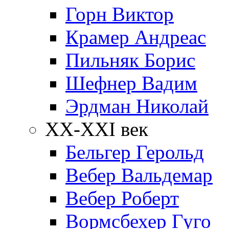
Горн Виктор
Крамер Андреас
Пильняк Борис
Шефнер Вадим
Эрдман Николай
ХХ-XXI век
Бельгер Герольд
Вебер Вальдемар
Вебер Роберт
Вормсбехер Гуго