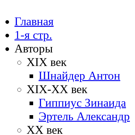
Главная
1-я стр.
Авторы
XIX век
Шнайдер Антон
XIX-XX век
Гиппиус Зинаида
Эртель Александр
XX век