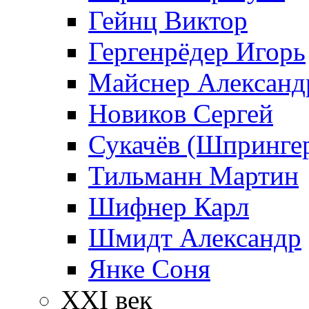
Гейнц Виктор
Гергенрёдер Игорь
Майснер Александ
Новиков Сергей
Сукачёв (Шпрингер
Тильманн Мартин
Шифнер Карл
Шмидт Александр
Янке Соня
XXI век