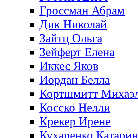
Гроссман Абрам
Дик Николай
Зайтц Ольга
Зейферт Елена
Иккес Яков
Иордан Белла
Кортшмитт Михаэ
Косско Нелли
Крекер Ирене
Кухаренко Катарин