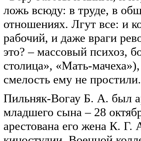
ложь всюду: в труде, в об
отношениях. Лгут все: и к
рабочий, и даже враги рев
это? – массовый психоз, б
столица», «Мать-мачеха»),
смелость ему не простили.
Пильняк-Вогау Б. А. был а
младшего сына – 28 октябр
арестована его жена К. Г.
киностудии. Военной колл