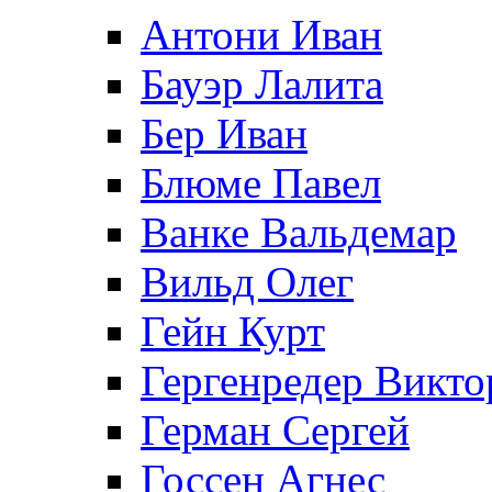
Антони Иван
Бауэр Лалита
Бер Иван
Блюме Павел
Ванке Вальдемар
Вильд Олег
Гейн Курт
Гергенредер Викто
Герман Сергей
Госсен Агнес