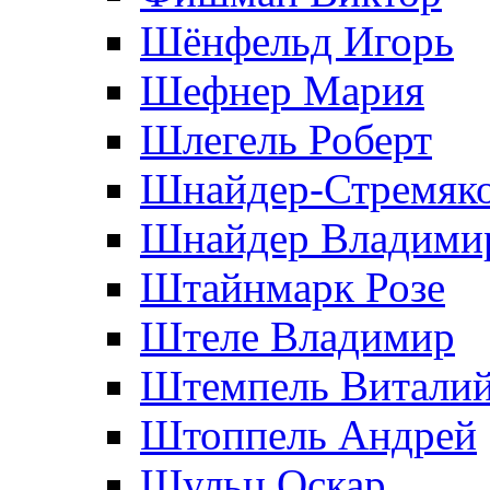
Шёнфельд Игорь
Шефнер Мария
Шлегель Роберт
Шнайдер-Стремяко
Шнайдер Владими
Штайнмарк Розe
Штеле Владимир
Штемпель Витали
Штоппель Андрей
Шульц Оскар