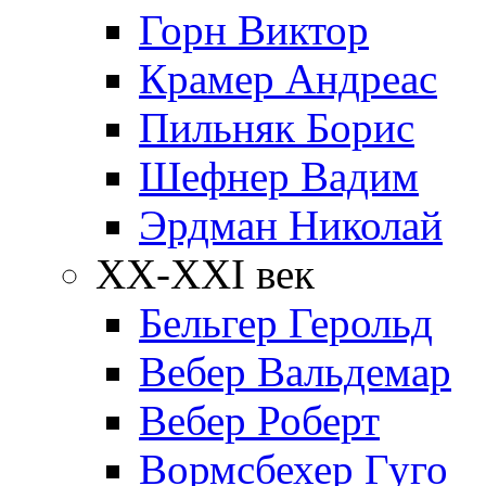
Горн Виктор
Крамер Андреас
Пильняк Борис
Шефнер Вадим
Эрдман Николай
ХХ-XXI век
Бельгер Герольд
Вебер Вальдемар
Вебер Роберт
Вормсбехер Гуго