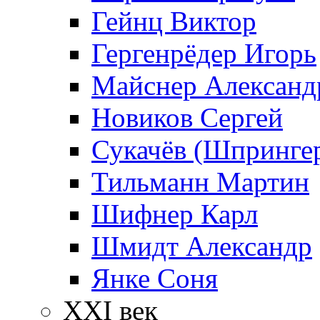
Гейнц Виктор
Гергенрёдер Игорь
Майснер Александ
Новиков Сергей
Сукачёв (Шпрингер
Тильманн Мартин
Шифнер Карл
Шмидт Александр
Янке Соня
XXI век