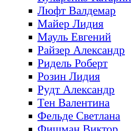
Люфт Валдемaр
Майер Лидия
Мауль Евгений
Райзер Александр
Ридель Роберт
Розин Лидия
Рудт Александр
Тен Валентина
Фельде Светлана
Фишман Виктор