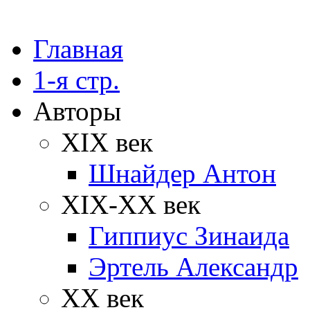
Главная
1-я стр.
Авторы
XIX век
Шнайдер Антон
XIX-XX век
Гиппиус Зинаида
Эртель Александр
XX век