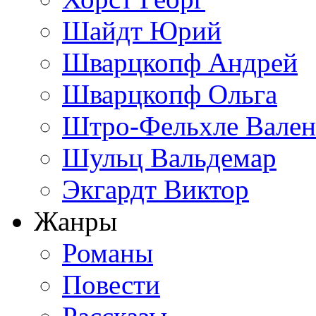
Шайдт Юрий
Шварцкопф Андрей
Шварцкопф Ольга
Штро-Фельхле Вален
Шульц Вальдемар
Экгардт Виктор
Жанры
Романы
Повести