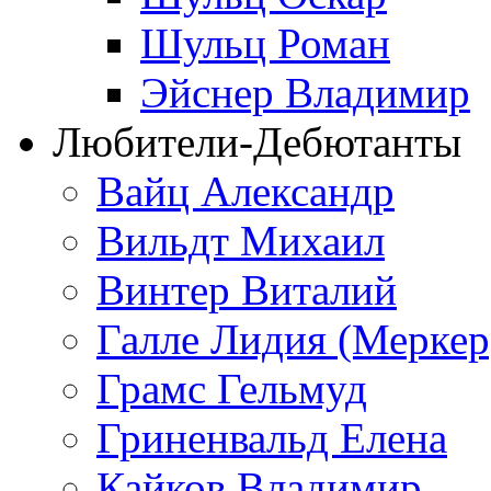
Шульц Роман
Эйснер Владимир
Любители-Дебютанты
Вайц Александр
Вильдт Михаил
Винтер Виталий
Галле Лидия (Меркер
Грамс Гельмуд
Гриненвальд Елена
Кайков Владимир