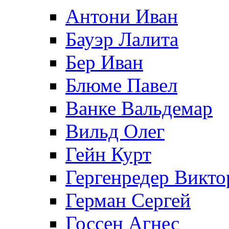
Антони Иван
Бауэр Лалита
Бер Иван
Блюме Павел
Ванке Вальдемар
Вильд Олег
Гейн Курт
Гергенредер Викто
Герман Сергей
Госсен Агнес