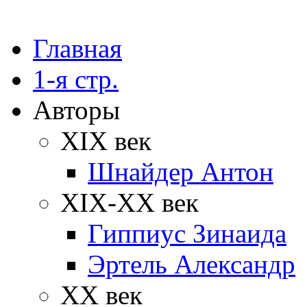
Главная
1-я стр.
Авторы
XIX век
Шнайдер Антон
XIX-XX век
Гиппиус Зинаида
Эртель Александр
XX век