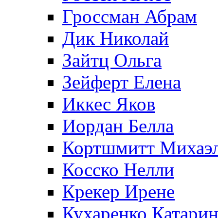
Гроссман Абрам
Дик Николай
Зайтц Ольга
Зейферт Елена
Иккес Яков
Иордан Белла
Кортшмитт Михаэ
Косско Нелли
Крекер Ирене
Кухаренко Катарин