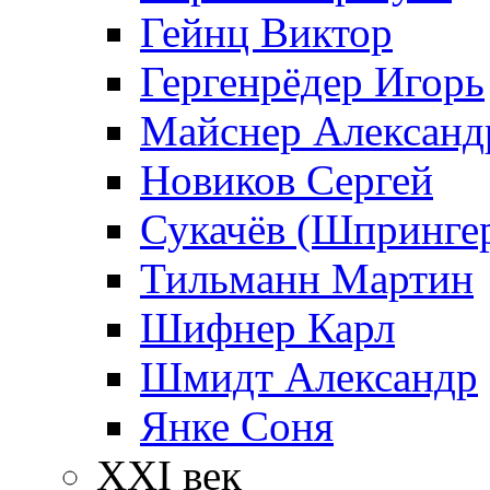
Гейнц Виктор
Гергенрёдер Игорь
Майснер Александ
Новиков Сергей
Сукачёв (Шпрингер
Тильманн Мартин
Шифнер Карл
Шмидт Александр
Янке Соня
XXI век