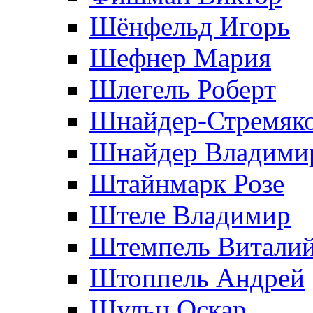
Шёнфельд Игорь
Шефнер Мария
Шлегель Роберт
Шнайдер-Стремяко
Шнайдер Владими
Штайнмарк Розe
Штеле Владимир
Штемпель Витали
Штоппель Андрей
Шульц Оскар