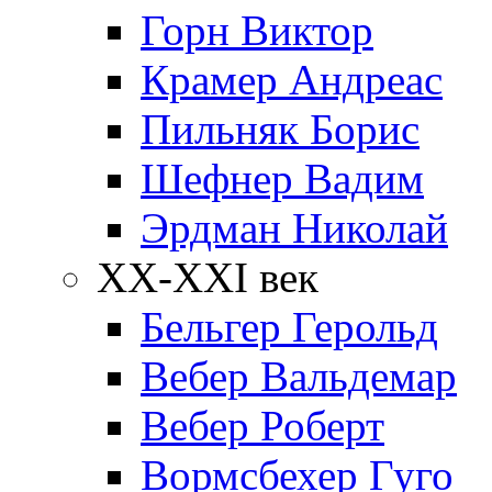
Горн Виктор
Крамер Андреас
Пильняк Борис
Шефнер Вадим
Эрдман Николай
ХХ-XXI век
Бельгер Герольд
Вебер Вальдемар
Вебер Роберт
Вормсбехер Гуго