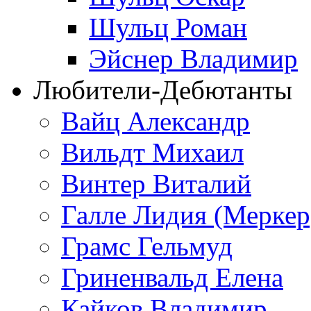
Шульц Роман
Эйснер Владимир
Любители-Дебютанты
Вайц Александр
Вильдт Михаил
Винтер Виталий
Галле Лидия (Меркер
Грамс Гельмуд
Гриненвальд Елена
Кайков Владимир