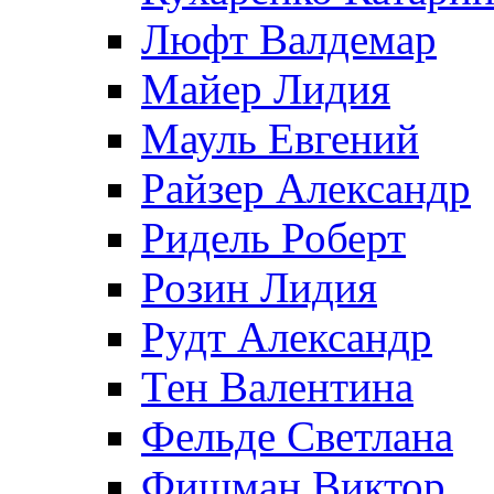
Люфт Валдемaр
Майер Лидия
Мауль Евгений
Райзер Александр
Ридель Роберт
Розин Лидия
Рудт Александр
Тен Валентина
Фельде Светлана
Фишман Виктор