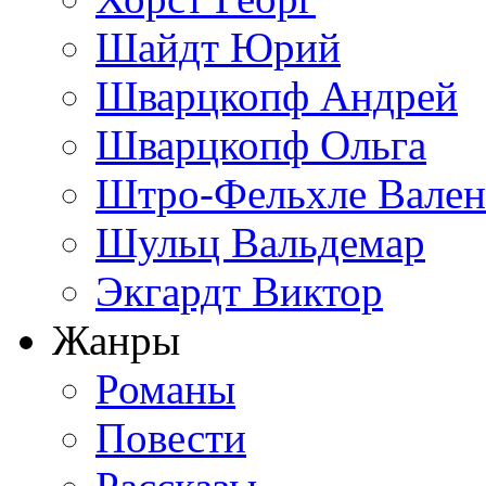
Шайдт Юрий
Шварцкопф Андрей
Шварцкопф Ольга
Штро-Фельхле Вален
Шульц Вальдемар
Экгардт Виктор
Жанры
Романы
Повести