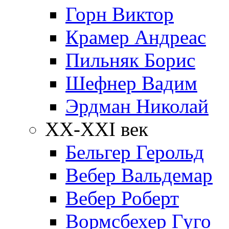
Горн Виктор
Крамер Андреас
Пильняк Борис
Шефнер Вадим
Эрдман Николай
ХХ-XXI век
Бельгер Герольд
Вебер Вальдемар
Вебер Роберт
Вормсбехер Гуго