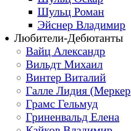
Шульц Роман
Эйснер Владимир
Любители-Дебютанты
Вайц Александр
Вильдт Михаил
Винтер Виталий
Галле Лидия (Меркер
Грамс Гельмуд
Гриненвальд Елена
Кайков Владимир