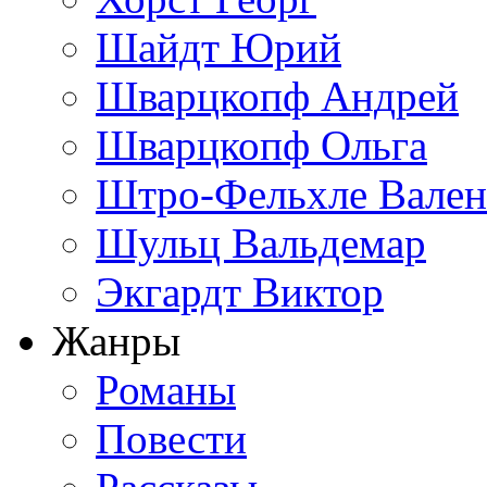
Шайдт Юрий
Шварцкопф Андрей
Шварцкопф Ольга
Штро-Фельхле Вален
Шульц Вальдемар
Экгардт Виктор
Жанры
Романы
Повести