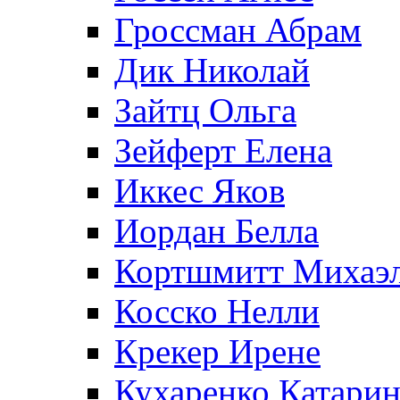
Гроссман Абрам
Дик Николай
Зайтц Ольга
Зейферт Елена
Иккес Яков
Иордан Белла
Кортшмитт Михаэ
Косско Нелли
Крекер Ирене
Кухаренко Катарин