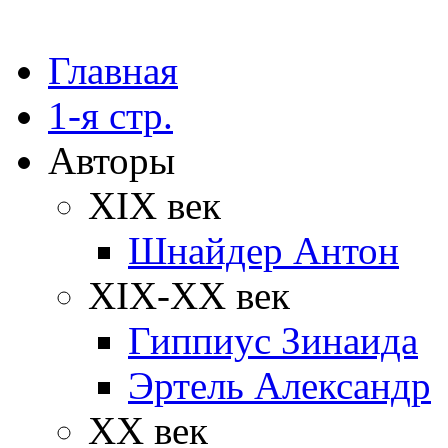
Главная
1-я стр.
Авторы
XIX век
Шнайдер Антон
XIX-XX век
Гиппиус Зинаида
Эртель Александр
XX век