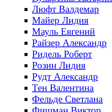
Люфт Валдемaр
Майер Лидия
Мауль Евгений
Райзер Александр
Ридель Роберт
Розин Лидия
Рудт Александр
Тен Валентина
Фельде Светлана
Фишман Виктор