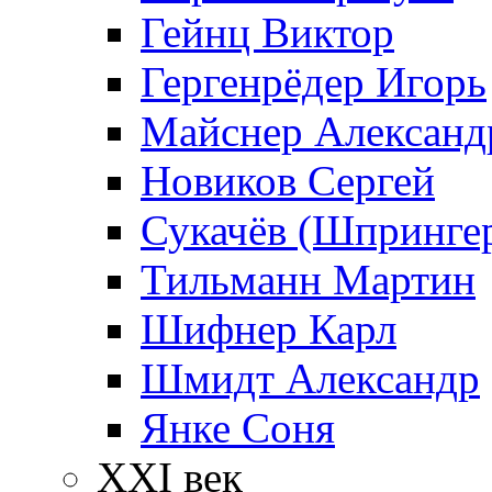
Гейнц Виктор
Гергенрёдер Игорь
Майснер Александ
Новиков Сергей
Сукачёв (Шпрингер
Тильманн Мартин
Шифнер Карл
Шмидт Александр
Янке Соня
XXI век