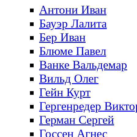
Антони Иван
Бауэр Лалита
Бер Иван
Блюме Павел
Ванке Вальдемар
Вильд Олег
Гейн Курт
Гергенредер Викто
Герман Сергей
Госсен Агнес