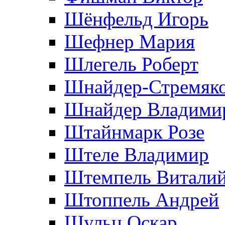
Шёнфельд Игорь
Шефнер Мария
Шлегель Роберт
Шнайдер-Стремяко
Шнайдер Владими
Штайнмарк Розe
Штеле Владимир
Штемпель Витали
Штоппель Андрей
Шульц Оскар