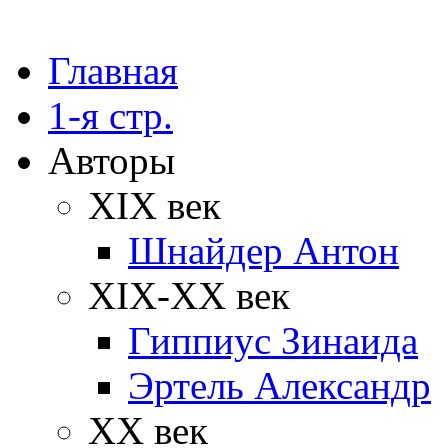
Главная
1-я стр.
Авторы
XIX век
Шнайдер Антон
XIX-XX век
Гиппиус Зинаида
Эртель Александр
XX век