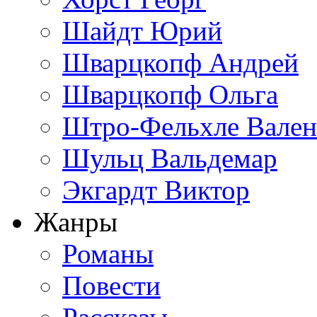
Шайдт Юрий
Шварцкопф Андрей
Шварцкопф Ольга
Штро-Фельхле Вален
Шульц Вальдемар
Экгардт Виктор
Жанры
Романы
Повести