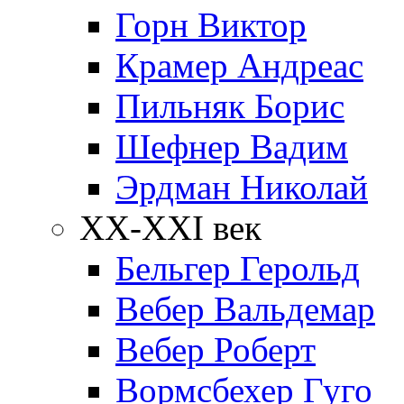
Горн Виктор
Крамер Андреас
Пильняк Борис
Шефнер Вадим
Эрдман Николай
ХХ-XXI век
Бельгер Герольд
Вебер Вальдемар
Вебер Роберт
Вормсбехер Гуго