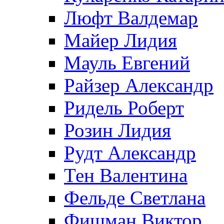
Люфт Валдемaр
Майер Лидия
Мауль Евгений
Райзер Александр
Ридель Роберт
Розин Лидия
Рудт Александр
Тен Валентина
Фельде Светлана
Фишман Виктор