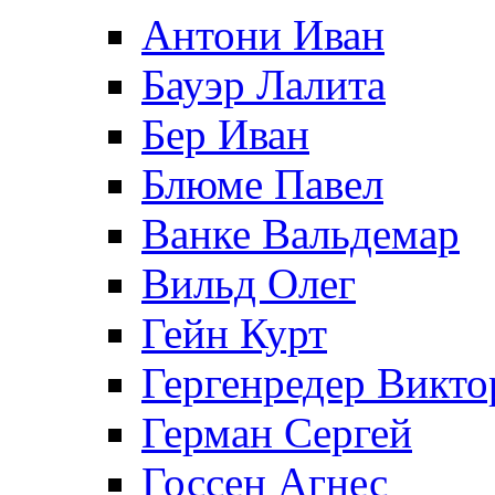
Антони Иван
Бауэр Лалита
Бер Иван
Блюме Павел
Ванке Вальдемар
Вильд Олег
Гейн Курт
Гергенредер Викто
Герман Сергей
Госсен Агнес