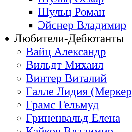
Шульц Роман
Эйснер Владимир
Любители-Дебютанты
Вайц Александр
Вильдт Михаил
Винтер Виталий
Галле Лидия (Меркер
Грамс Гельмуд
Гриненвальд Елена
Кайков Владимир