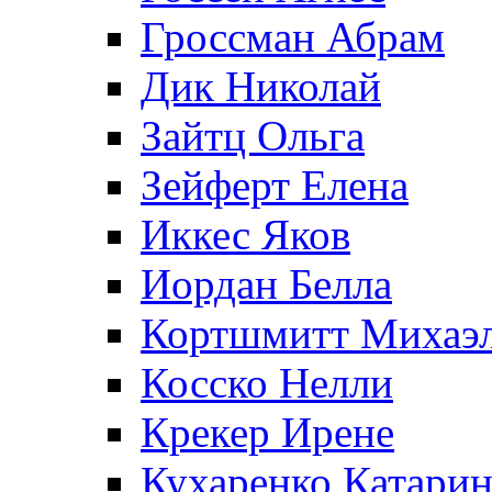
Гроссман Абрам
Дик Николай
Зайтц Ольга
Зейферт Елена
Иккес Яков
Иордан Белла
Кортшмитт Михаэ
Косско Нелли
Крекер Ирене
Кухаренко Катарин