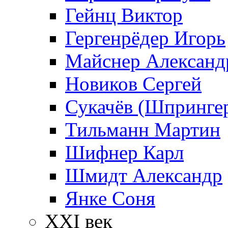
Гейнц Виктор
Гергенрёдер Игорь
Майснер Александ
Новиков Сергей
Сукачёв (Шпрингер
Тильманн Мартин
Шифнер Карл
Шмидт Александр
Янке Соня
XXI век