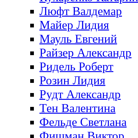
Люфт Валдемaр
Майер Лидия
Мауль Евгений
Райзер Александр
Ридель Роберт
Розин Лидия
Рудт Александр
Тен Валентина
Фельде Светлана
Фишман Виктор