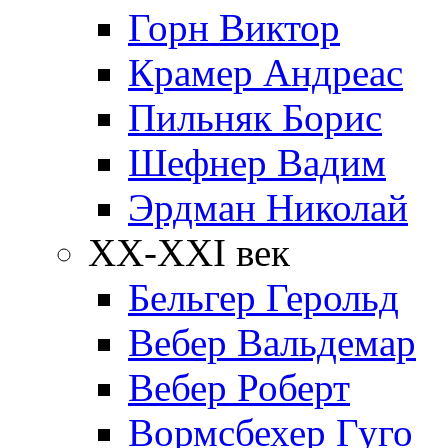
Горн Виктор
Крамер Андреас
Пильняк Борис
Шефнер Вадим
Эрдман Николай
ХХ-XXI век
Бельгер Герольд
Вебер Вальдемар
Вебер Роберт
Вормсбехер Гуго