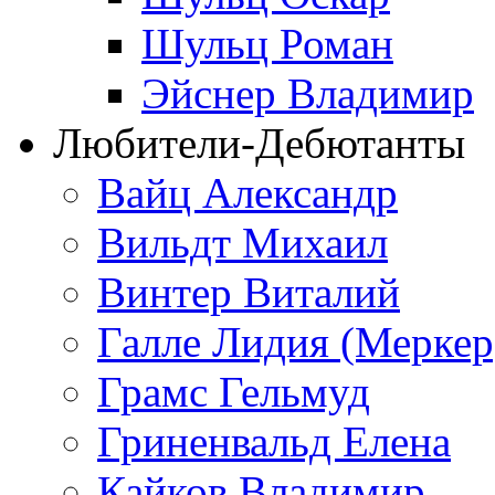
Шульц Роман
Эйснер Владимир
Любители-Дебютанты
Вайц Александр
Вильдт Михаил
Винтер Виталий
Галле Лидия (Меркер
Грамс Гельмуд
Гриненвальд Елена
Кайков Владимир