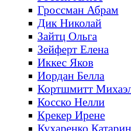
Гроссман Абрам
Дик Николай
Зайтц Ольга
Зейферт Елена
Иккес Яков
Иордан Белла
Кортшмитт Михаэ
Косско Нелли
Крекер Ирене
Кухаренко Катарин