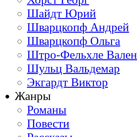
Шайдт Юрий
Шварцкопф Андрей
Шварцкопф Ольга
Штро-Фельхле Вален
Шульц Вальдемар
Экгардт Виктор
Жанры
Романы
Повести