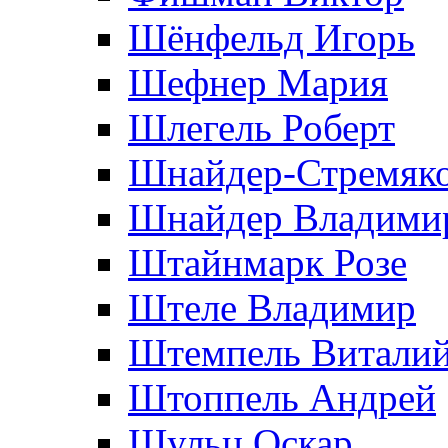
Шёнфельд Игорь
Шефнер Мария
Шлегель Роберт
Шнайдер-Стремяко
Шнайдер Владими
Штайнмарк Розe
Штеле Владимир
Штемпель Витали
Штоппель Андрей
Шульц Оскар