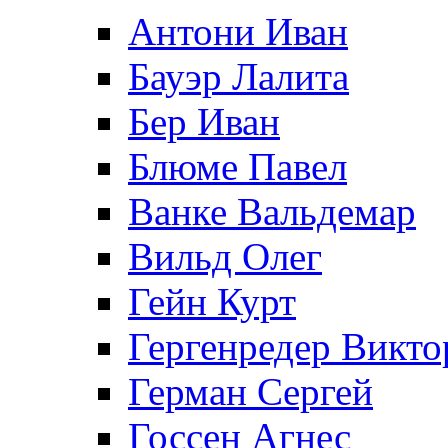
Антони Иван
Бауэр Лалита
Бер Иван
Блюме Павел
Ванке Вальдемар
Вильд Олег
Гейн Курт
Гергенредер Викто
Герман Сергей
Госсен Агнес