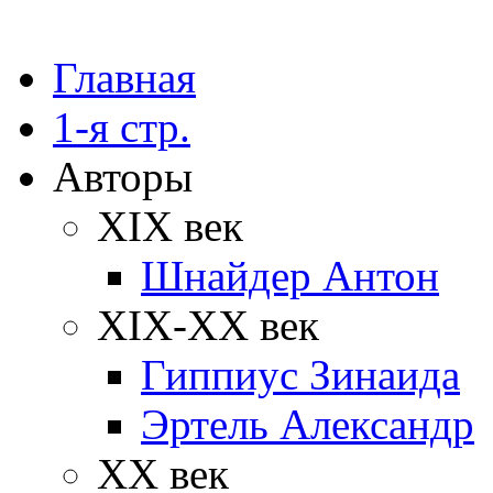
Главная
1-я стр.
Авторы
XIX век
Шнайдер Антон
XIX-XX век
Гиппиус Зинаида
Эртель Александр
XX век