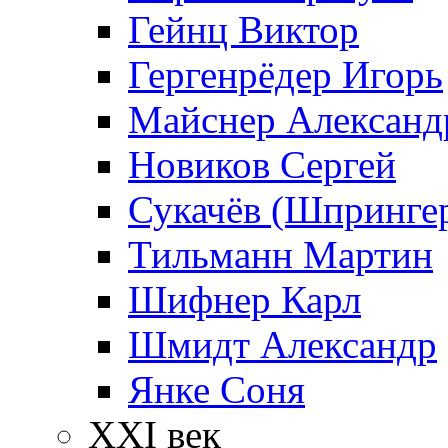
Гейнц Виктор
Гергенрёдер Игорь
Майснер Александ
Новиков Сергей
Сукачёв (Шпрингер
Тильманн Мартин
Шифнер Карл
Шмидт Александр
Янке Соня
XXI век