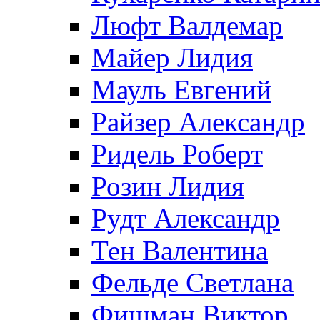
Люфт Валдемaр
Майер Лидия
Мауль Евгений
Райзер Александр
Ридель Роберт
Розин Лидия
Рудт Александр
Тен Валентина
Фельде Светлана
Фишман Виктор