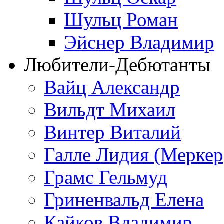
Шульц Роман
Эйснер Владимир
Любители-Дебютанты
Вайц Александр
Вильдт Михаил
Винтер Виталий
Галле Лидия (Меркер
Грамс Гельмуд
Гриненвальд Елена
Кайков Владимир