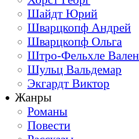
Шайдт Юрий
Шварцкопф Андрей
Шварцкопф Ольга
Штро-Фельхле Вален
Шульц Вальдемар
Экгардт Виктор
Жанры
Романы
Повести