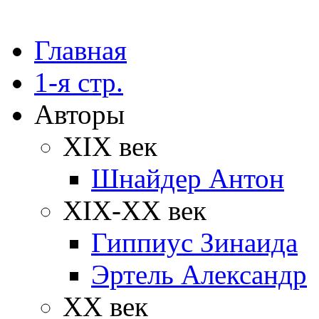
Главная
1-я стр.
Авторы
XIX век
Шнайдер Антон
XIX-XX век
Гиппиус Зинаида
Эртель Александр
XX век