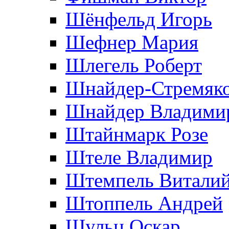
Шёнфельд Игорь
Шефнер Мария
Шлегель Роберт
Шнайдер-Стремяко
Шнайдер Владими
Штайнмарк Розe
Штеле Владимир
Штемпель Витали
Штоппель Андрей
Шульц Оскар