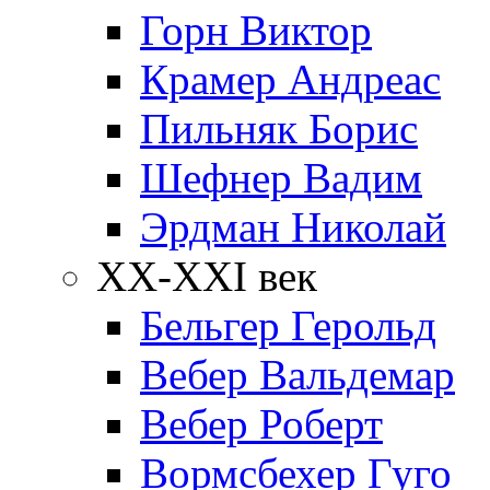
Горн Виктор
Крамер Андреас
Пильняк Борис
Шефнер Вадим
Эрдман Николай
ХХ-XXI век
Бельгер Герольд
Вебер Вальдемар
Вебер Роберт
Вормсбехер Гуго