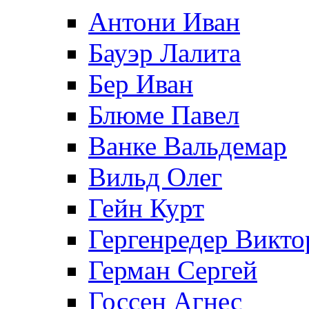
Антони Иван
Бауэр Лалита
Бер Иван
Блюме Павел
Ванке Вальдемар
Вильд Олег
Гейн Курт
Гергенредер Викто
Герман Сергей
Госсен Агнес