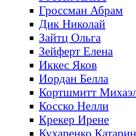
Гроссман Абрам
Дик Николай
Зайтц Ольга
Зейферт Елена
Иккес Яков
Иордан Белла
Кортшмитт Михаэ
Косско Нелли
Крекер Ирене
Кухаренко Катарин