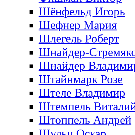
Шёнфельд Игорь
Шефнер Мария
Шлегель Роберт
Шнайдер-Стремяко
Шнайдер Владими
Штайнмарк Розe
Штеле Владимир
Штемпель Витали
Штоппель Андрей
Шульц Оскар