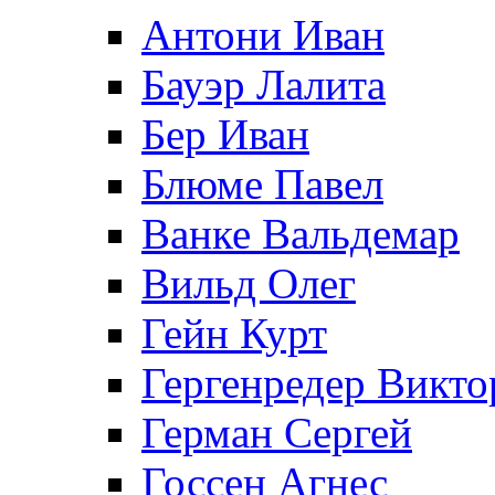
Антони Иван
Бауэр Лалита
Бер Иван
Блюме Павел
Ванке Вальдемар
Вильд Олег
Гейн Курт
Гергенредер Викто
Герман Сергей
Госсен Агнес