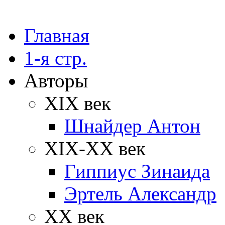
Главная
1-я стр.
Авторы
XIX век
Шнайдер Антон
XIX-XX век
Гиппиус Зинаида
Эртель Александр
XX век