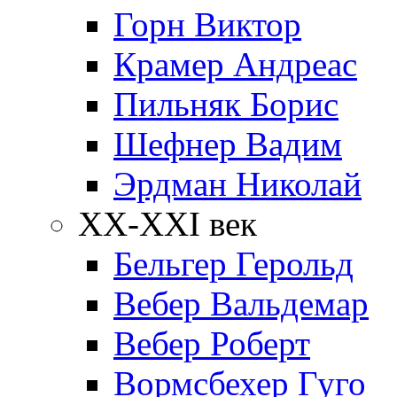
Горн Виктор
Крамер Андреас
Пильняк Борис
Шефнер Вадим
Эрдман Николай
ХХ-XXI век
Бельгер Герольд
Вебер Вальдемар
Вебер Роберт
Вормсбехер Гуго