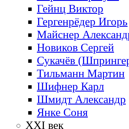
Гейнц Виктор
Гергенрёдер Игорь
Майснер Александ
Новиков Сергей
Сукачёв (Шпрингер
Тильманн Мартин
Шифнер Карл
Шмидт Александр
Янке Соня
XXI век