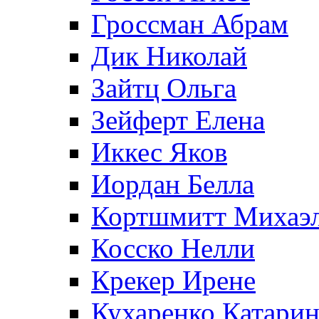
Гроссман Абрам
Дик Николай
Зайтц Ольга
Зейферт Елена
Иккес Яков
Иордан Белла
Кортшмитт Михаэ
Косско Нелли
Крекер Ирене
Кухаренко Катарин