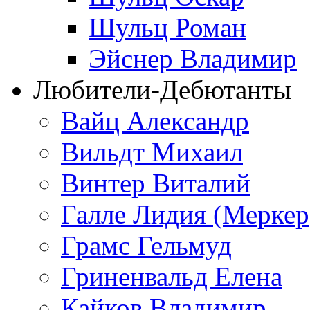
Шульц Роман
Эйснер Владимир
Любители-Дебютанты
Вайц Александр
Вильдт Михаил
Винтер Виталий
Галле Лидия (Меркер
Грамс Гельмуд
Гриненвальд Елена
Кайков Владимир