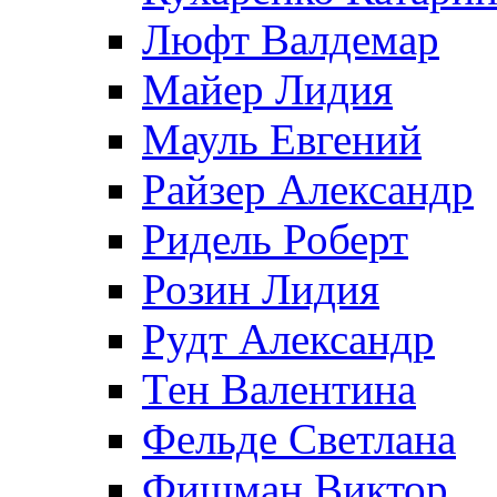
Люфт Валдемaр
Майер Лидия
Мауль Евгений
Райзер Александр
Ридель Роберт
Розин Лидия
Рудт Александр
Тен Валентина
Фельде Светлана
Фишман Виктор