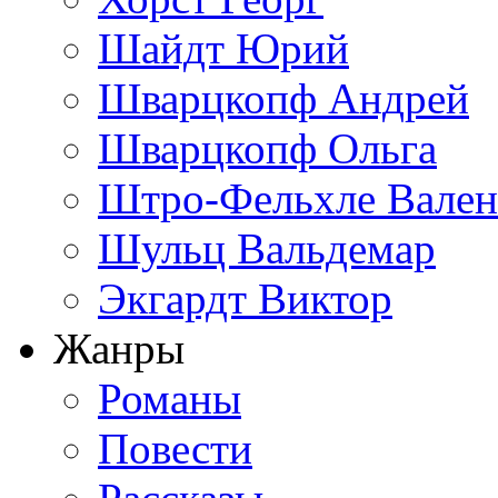
Шайдт Юрий
Шварцкопф Андрей
Шварцкопф Ольга
Штро-Фельхле Вален
Шульц Вальдемар
Экгардт Виктор
Жанры
Романы
Повести