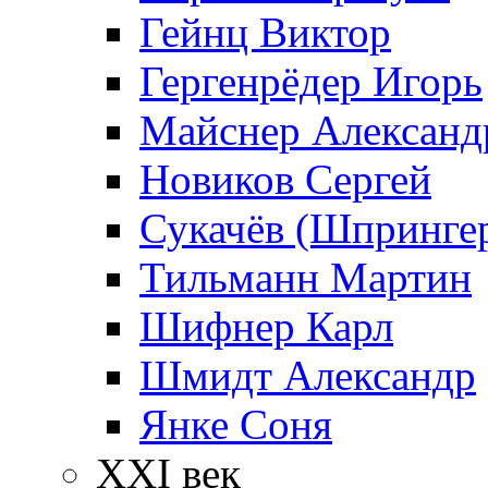
Гейнц Виктор
Гергенрёдер Игорь
Майснер Александ
Новиков Сергей
Сукачёв (Шпрингер
Тильманн Мартин
Шифнер Карл
Шмидт Александр
Янке Соня
XXI век