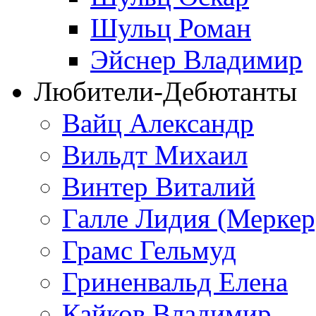
Шульц Роман
Эйснер Владимир
Любители-Дебютанты
Вайц Александр
Вильдт Михаил
Винтер Виталий
Галле Лидия (Меркер
Грамс Гельмуд
Гриненвальд Елена
Кайков Владимир