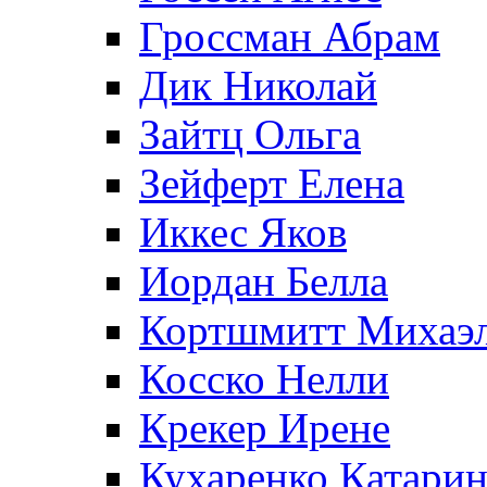
Гроссман Абрам
Дик Николай
Зайтц Ольга
Зейферт Елена
Иккес Яков
Иордан Белла
Кортшмитт Михаэ
Косско Нелли
Крекер Ирене
Кухаренко Катарин