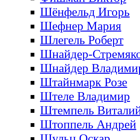
Шёнфельд Игорь
Шефнер Мария
Шлегель Роберт
Шнайдер-Стремяко
Шнайдер Владими
Штайнмарк Розe
Штеле Владимир
Штемпель Витали
Штоппель Андрей
Шульц Оскар