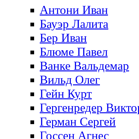
Антони Иван
Бауэр Лалита
Бер Иван
Блюме Павел
Ванке Вальдемар
Вильд Олег
Гейн Курт
Гергенредер Викто
Герман Сергей
Госсен Агнес