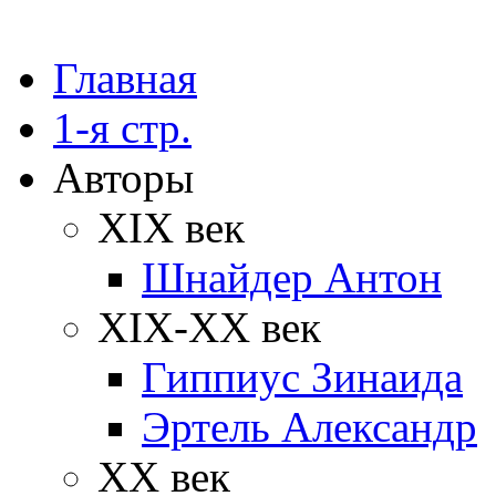
Главная
1-я стр.
Авторы
XIX век
Шнайдер Антон
XIX-XX век
Гиппиус Зинаида
Эртель Александр
XX век