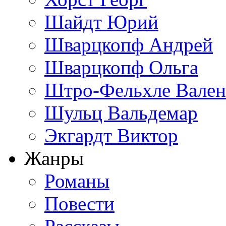
Шайдт Юрий
Шварцкопф Андрей
Шварцкопф Ольга
Штро-Фельхле Вален
Шульц Вальдемар
Экгардт Виктор
Жанры
Романы
Повести