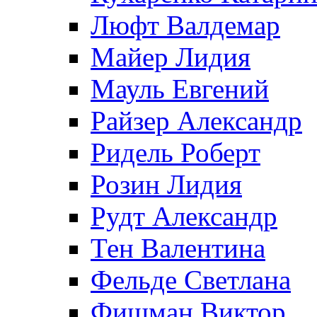
Люфт Валдемaр
Майер Лидия
Мауль Евгений
Райзер Александр
Ридель Роберт
Розин Лидия
Рудт Александр
Тен Валентина
Фельде Светлана
Фишман Виктор