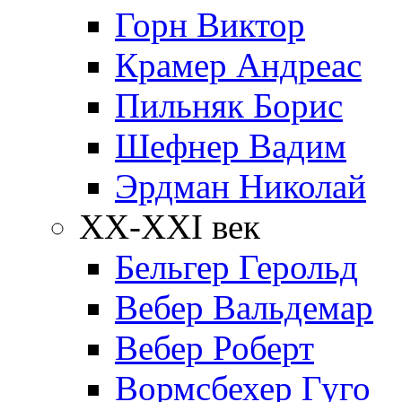
Горн Виктор
Крамер Андреас
Пильняк Борис
Шефнер Вадим
Эрдман Николай
ХХ-XXI век
Бельгер Герольд
Вебер Вальдемар
Вебер Роберт
Вормсбехер Гуго