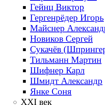
Гейнц Виктор
Гергенрёдер Игорь
Майснер Александ
Новиков Сергей
Сукачёв (Шпрингер
Тильманн Мартин
Шифнер Карл
Шмидт Александр
Янке Соня
XXI век