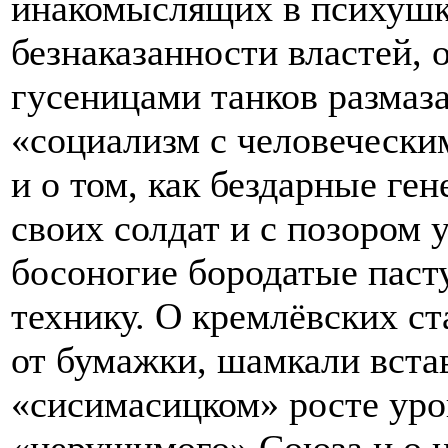
инакомыслящих в психушк
безнаказанности властей, о
гусеницами танков размаз
«социализм с человечески
и о том, как бездарные ге
своих солдат и с позором 
босоногие бородатые паст
технику. О кремлёвских ст
от бумажки, шамкали вст
«сисимасицком» росте уро