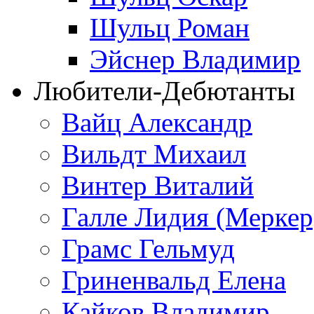
Шульц Роман
Эйснер Владимир
Любители-Дебютанты
Вайц Александр
Вильдт Михаил
Винтер Виталий
Галле Лидия (Меркер
Грамс Гельмуд
Гриненвальд Елена
Кайков Владимир