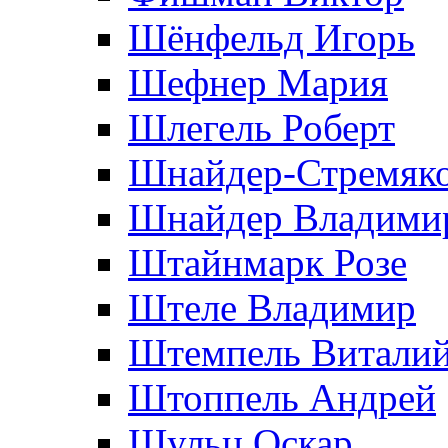
Шёнфельд Игорь
Шефнер Мария
Шлегель Роберт
Шнайдер-Стремяко
Шнайдер Владими
Штайнмарк Розe
Штеле Владимир
Штемпель Витали
Штоппель Андрей
Шульц Оскар