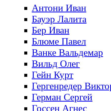
Антони Иван
Бауэр Лалита
Бер Иван
Блюме Павел
Ванке Вальдемар
Вильд Олег
Гейн Курт
Гергенредер Викто
Герман Сергей
Госсен Агнес