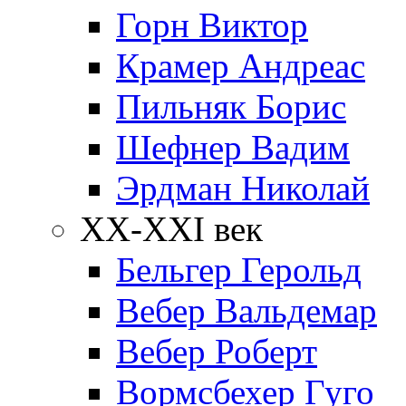
Горн Виктор
Крамер Андреас
Пильняк Борис
Шефнер Вадим
Эрдман Николай
ХХ-XXI век
Бельгер Герольд
Вебер Вальдемар
Вебер Роберт
Вормсбехер Гуго