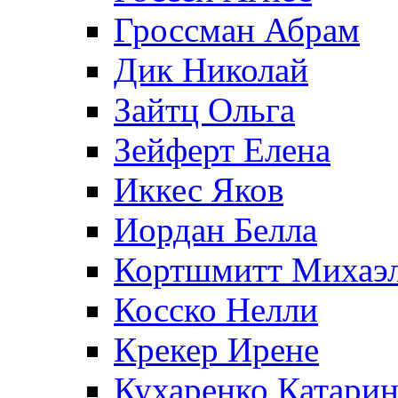
Гроссман Абрам
Дик Николай
Зайтц Ольга
Зейферт Елена
Иккес Яков
Иордан Белла
Кортшмитт Михаэ
Косско Нелли
Крекер Ирене
Кухаренко Катарин