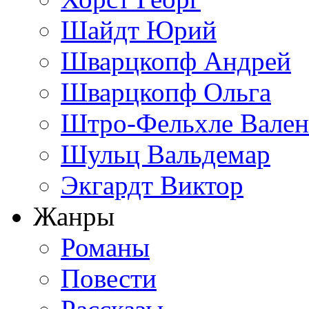
Шайдт Юрий
Шварцкопф Андрей
Шварцкопф Ольга
Штро-Фельхле Вален
Шульц Вальдемар
Экгардт Виктор
Жанры
Романы
Повести