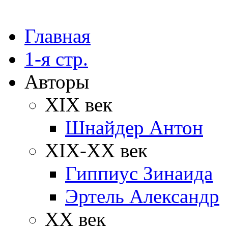
Главная
1-я стр.
Авторы
XIX век
Шнайдер Антон
XIX-XX век
Гиппиус Зинаида
Эртель Александр
XX век