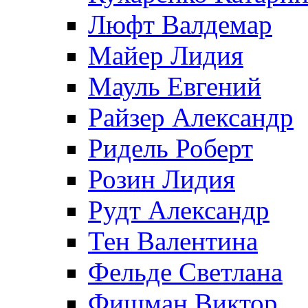
Люфт Валдемaр
Майер Лидия
Мауль Евгений
Райзер Александр
Ридель Роберт
Розин Лидия
Рудт Александр
Тен Валентина
Фельде Светлана
Фишман Виктор