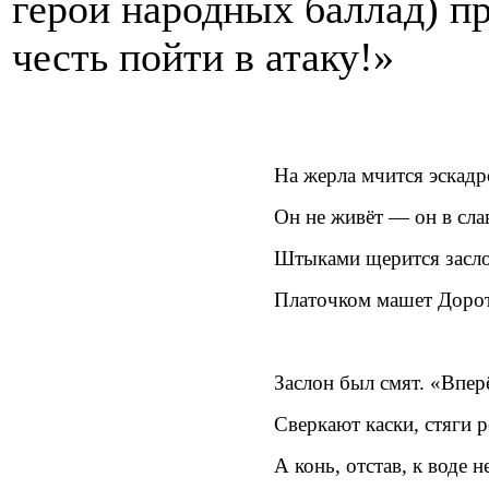
герой народных баллад) п
честь пойти в атаку!»
На жерла мчится эскадр
Он не живёт — он в слав
Штыками щерится засло
Платочком машет Дороте
Заслон был смят. «Впер
Сверкают каски, стяги р
А конь, отстав, к воде н