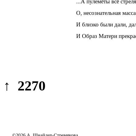
...А пулемёты всё стрел
О, несознательная масса
И близко были дали, да
И Образ Матери прекра
↑ 2270
©2026 А. Шнайдер-Стремякова