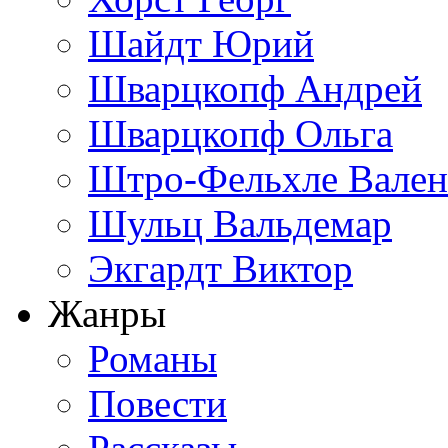
Шайдт Юрий
Шварцкопф Андрей
Шварцкопф Ольга
Штро-Фельхле Вален
Шульц Вальдемар
Экгардт Виктор
Жанры
Романы
Повести