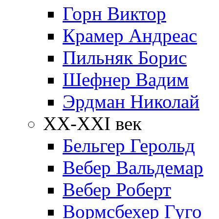
Горн Виктор
Крамер Андреас
Пильняк Борис
Шефнер Вадим
Эрдман Николай
ХХ-XXI век
Бельгер Герольд
Вебер Вальдемар
Вебер Роберт
Вормсбехер Гуго