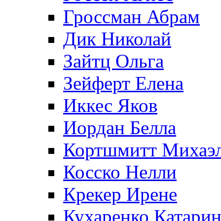
Гроссман Абрам
Дик Николай
Зайтц Ольга
Зейферт Елена
Иккес Яков
Иордан Белла
Кортшмитт Михаэ
Косско Нелли
Крекер Ирене
Кухаренко Катарин