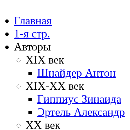
Главная
1-я стр.
Авторы
XIX век
Шнайдер Антон
XIX-XX век
Гиппиус Зинаида
Эртель Александр
XX век