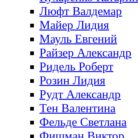
Люфт Валдемaр
Майер Лидия
Мауль Евгений
Райзер Александр
Ридель Роберт
Розин Лидия
Рудт Александр
Тен Валентина
Фельде Светлана
Фишман Виктор