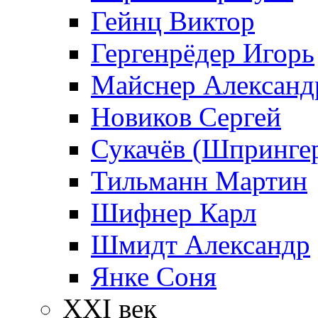
Гейнц Виктор
Гергенрёдер Игорь
Майснер Александ
Новиков Сергей
Сукачёв (Шпрингер
Тильманн Мартин
Шифнер Карл
Шмидт Александр
Янке Соня
XXI век