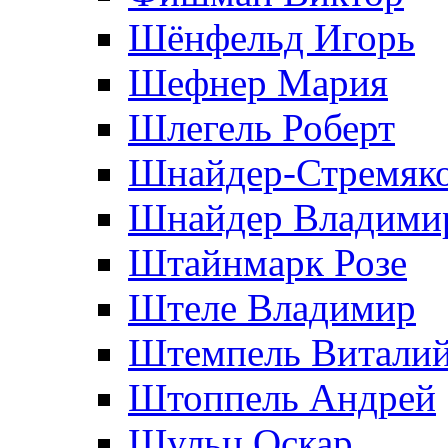
Шёнфельд Игорь
Шефнер Мария
Шлегель Роберт
Шнайдер-Стремяко
Шнайдер Владими
Штайнмарк Розe
Штеле Владимир
Штемпель Витали
Штоппель Андрей
Шульц Оскар