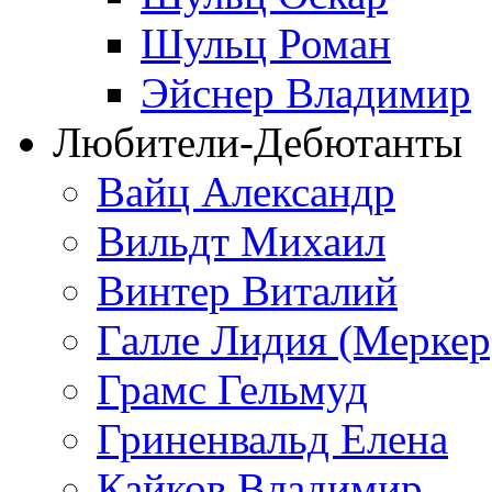
Шульц Роман
Эйснер Владимир
Любители-Дебютанты
Вайц Александр
Вильдт Михаил
Винтер Виталий
Галле Лидия (Меркер
Грамс Гельмуд
Гриненвальд Елена
Кайков Владимир