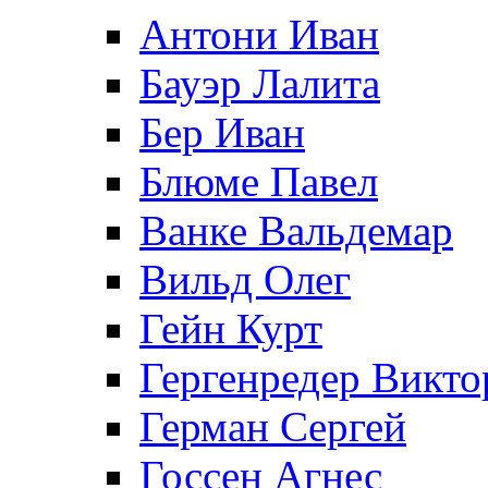
Антони Иван
Бауэр Лалита
Бер Иван
Блюме Павел
Ванке Вальдемар
Вильд Олег
Гейн Курт
Гергенредер Викто
Герман Сергей
Госсен Агнес