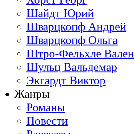
Шайдт Юрий
Шварцкопф Андрей
Шварцкопф Ольга
Штро-Фельхле Вален
Шульц Вальдемар
Экгардт Виктор
Жанры
Романы
Повести