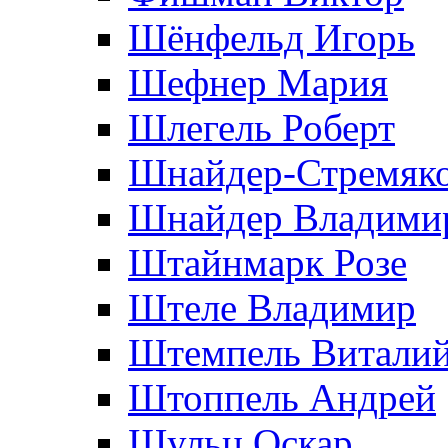
Шёнфельд Игорь
Шефнер Мария
Шлегель Роберт
Шнайдер-Стремяко
Шнайдер Владими
Штайнмарк Розe
Штеле Владимир
Штемпель Витали
Штоппель Андрей
Шульц Оскар