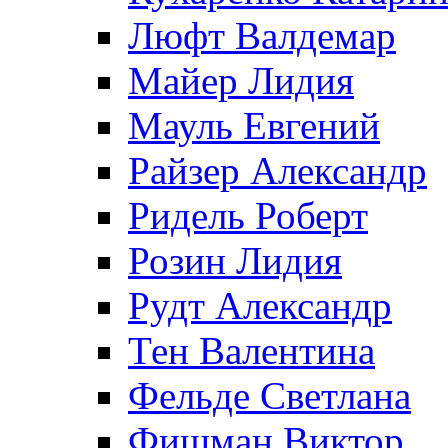
Люфт Валдемaр
Майер Лидия
Мауль Евгений
Райзер Александр
Ридель Роберт
Розин Лидия
Рудт Александр
Тен Валентина
Фельде Светлана
Фишман Виктор