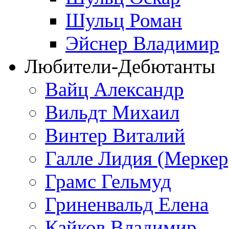
Шульц Роман
Эйснер Владимир
Любители-Дебютанты
Вайц Александр
Вильдт Михаил
Винтер Виталий
Галле Лидия (Меркер
Грамс Гельмуд
Гриненвальд Елена
Кайков Владимир