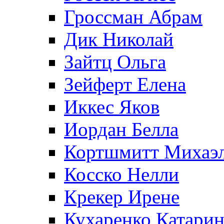
Гроссман Абрам
Дик Николай
Зайтц Ольга
Зейферт Елена
Иккес Яков
Иордан Белла
Кортшмитт Михаэ
Косско Нелли
Крекер Ирене
Кухаренко Катарин