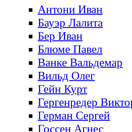
Антони Иван
Бауэр Лалита
Бер Иван
Блюме Павел
Ванке Вальдемар
Вильд Олег
Гейн Курт
Гергенредер Викто
Герман Сергей
Госсен Агнес