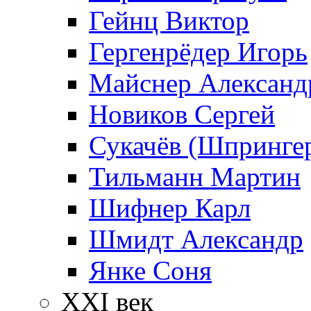
Гейнц Виктор
Гергенрёдер Игорь
Майснер Александ
Новиков Сергей
Сукачёв (Шпрингер
Тильманн Мартин
Шифнер Карл
Шмидт Александр
Янке Соня
XXI век