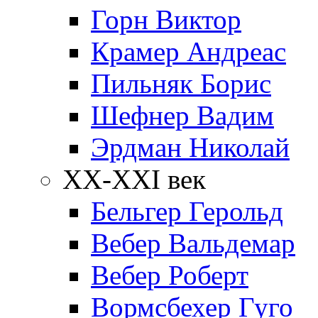
Горн Виктор
Крамер Андреас
Пильняк Борис
Шефнер Вадим
Эрдман Николай
ХХ-XXI век
Бельгер Герольд
Вебер Вальдемар
Вебер Роберт
Вормсбехер Гуго