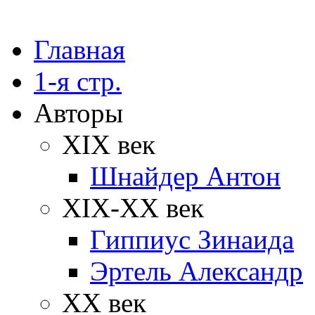
Главная
1-я стр.
Авторы
XIX век
Шнайдер Антон
XIX-XX век
Гиппиус Зинаида
Эртель Александр
XX век