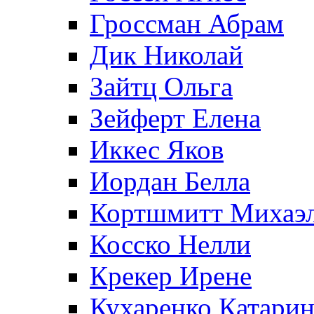
Гроссман Абрам
Дик Николай
Зайтц Ольга
Зейферт Елена
Иккес Яков
Иордан Белла
Кортшмитт Михаэ
Косско Нелли
Крекер Ирене
Кухаренко Катарин