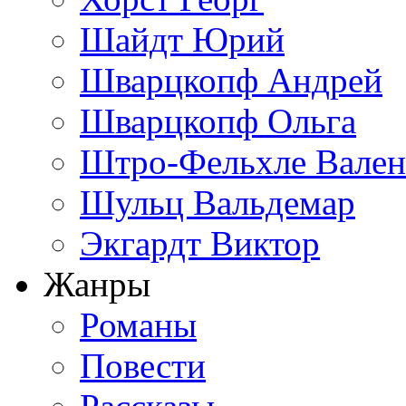
Шайдт Юрий
Шварцкопф Андрей
Шварцкопф Ольга
Штро-Фельхле Вален
Шульц Вальдемар
Экгардт Виктор
Жанры
Романы
Повести