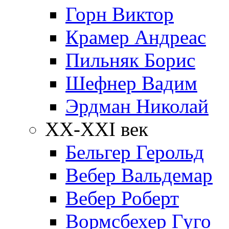
Горн Виктор
Крамер Андреас
Пильняк Борис
Шефнер Вадим
Эрдман Николай
ХХ-XXI век
Бельгер Герольд
Вебер Вальдемар
Вебер Роберт
Вормсбехер Гуго