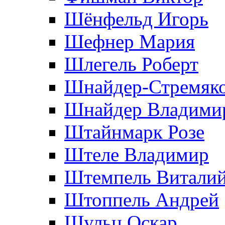
Шёнфельд Игорь
Шефнер Мария
Шлегель Роберт
Шнайдер-Стремяко
Шнайдер Владими
Штайнмарк Розe
Штеле Владимир
Штемпель Витали
Штоппель Андрей
Шульц Оскар