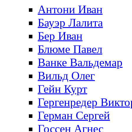
Антони Иван
Бауэр Лалита
Бер Иван
Блюме Павел
Ванке Вальдемар
Вильд Олег
Гейн Курт
Гергенредер Викто
Герман Сергей
Госсен Агнес