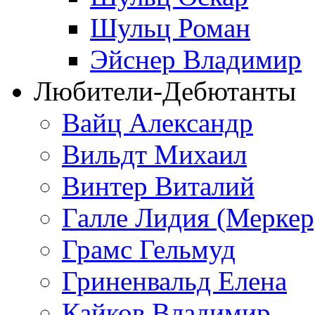
Шульц Роман
Эйснер Владимир
Любители-Дебютанты
Вайц Александр
Вильдт Михаил
Винтер Виталий
Галле Лидия (Меркер
Грамс Гельмуд
Гриненвальд Елена
Кайков Владимир