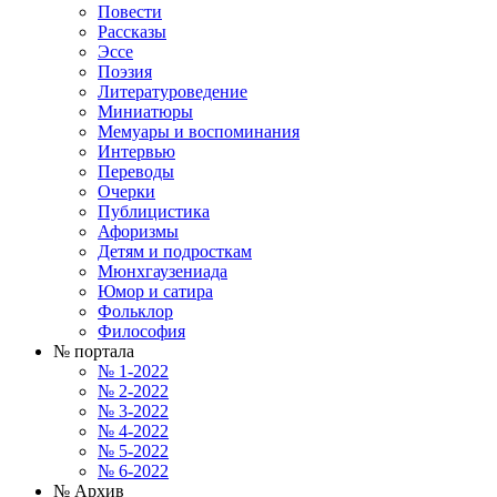
Повести
Рассказы
Эссе
Поэзия
Литературоведение
Миниатюры
Мемуары и воспоминания
Интервью
Переводы
Очерки
Публицистика
Афоризмы
Детям и подросткам
Мюнхгаузениада
Юмор и сатира
Фольклор
Философия
№ портала
№ 1-2022
№ 2-2022
№ 3-2022
№ 4-2022
№ 5-2022
№ 6-2022
№ Архив