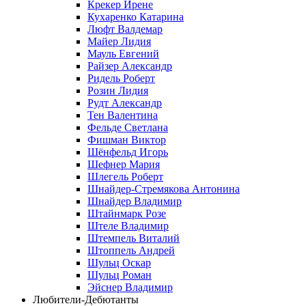
Крекер Ирене
Кухаренко Катарина
Люфт Валдемaр
Майер Лидия
Мауль Евгений
Райзер Александр
Ридель Роберт
Розин Лидия
Рудт Александр
Тен Валентина
Фельде Светлана
Фишман Виктор
Шёнфельд Игорь
Шефнер Мария
Шлегель Роберт
Шнайдер-Стремякова Антонина
Шнайдер Владимир
Штайнмарк Розe
Штеле Владимир
Штемпель Виталий
Штоппель Андрей
Шульц Оскар
Шульц Роман
Эйснер Владимир
Любители-Дебютанты