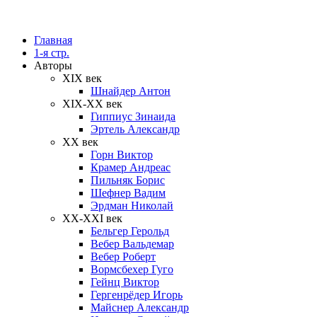
Главная
1-я стр.
Авторы
XIX век
Шнайдер Антон
XIX-XX век
Гиппиус Зинаида
Эртель Александр
XX век
Горн Виктор
Крамер Андреас
Пильняк Борис
Шефнер Вадим
Эрдман Николай
ХХ-XXI век
Бельгер Герольд
Вебер Вальдемар
Вебер Роберт
Вормсбехер Гуго
Гейнц Виктор
Гергенрёдер Игорь
Майснер Александр