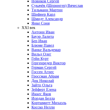
Новиков Сергей
Сукачёв (Шпрингер) Вячеслав
Тильманн Мартин
Шифнер Карл
Шмидт Александр
Янке Соня
XXI век
Антони Иван
Бауэр Лалита
Бер Иван
Блюме Павел
Ванке Вальдемар
Вильд Олег
Гейн Курт
Гергенредер Виктор
Герман Сергей
Госсен Агнес
Гроссман Абрам
Дик Николай
Зайтц Ольга
Зейферт Елена
Иккес Яков
Иордан Белла
Кортшмитт Михаэль
Косско Нелли