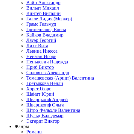
Вайц Александр
Вильдт Михаил
Винтер Виталий
Галле Лидия (Меркер)
Грамс Гельмуд
Гриненвальд Елена
Кайков Владимир
Лауэр Георгий
Лихт Вита
Львина Инесса
Нейман Игорь
Пенькевич Надежда
Приб Виктор
Соловьев Александр
Томашевская (Арндт) Валентина
Третьякова Нелли
Хорст Георг
Шайдт Юрий
Шварцкопф Андрей
Шварцкопф Ольга
Штро-Фельхле Валентина
Шульц Вальдемар
Экгардт Виктор
Жанры
Романы