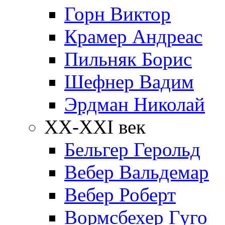
Горн Виктор
Крамер Андреас
Пильняк Борис
Шефнер Вадим
Эрдман Николай
ХХ-XXI век
Бельгер Герольд
Вебер Вальдемар
Вебер Роберт
Вормсбехер Гуго