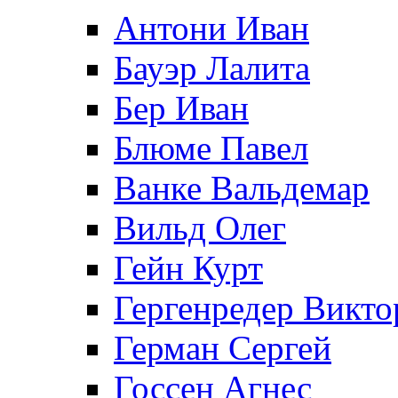
Антони Иван
Бауэр Лалита
Бер Иван
Блюме Павел
Ванке Вальдемар
Вильд Олег
Гейн Курт
Гергенредер Викто
Герман Сергей
Госсен Агнес