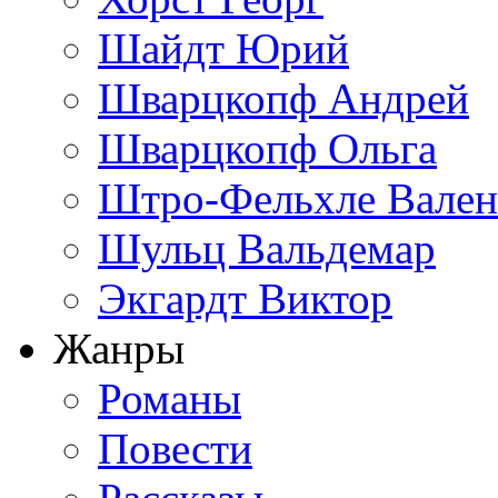
Шайдт Юрий
Шварцкопф Андрей
Шварцкопф Ольга
Штро-Фельхле Вален
Шульц Вальдемар
Экгардт Виктор
Жанры
Романы
Повести