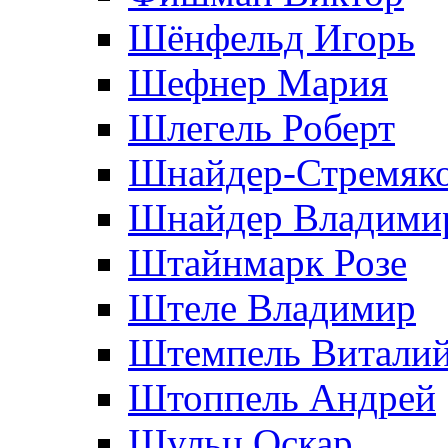
Шёнфельд Игорь
Шефнер Мария
Шлегель Роберт
Шнайдер-Стремяко
Шнайдер Владими
Штайнмарк Розe
Штеле Владимир
Штемпель Витали
Штоппель Андрей
Шульц Оскар