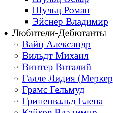
Шульц Роман
Эйснер Владимир
Любители-Дебютанты
Вайц Александр
Вильдт Михаил
Винтер Виталий
Галле Лидия (Меркер
Грамс Гельмуд
Гриненвальд Елена
Кайков Владимир