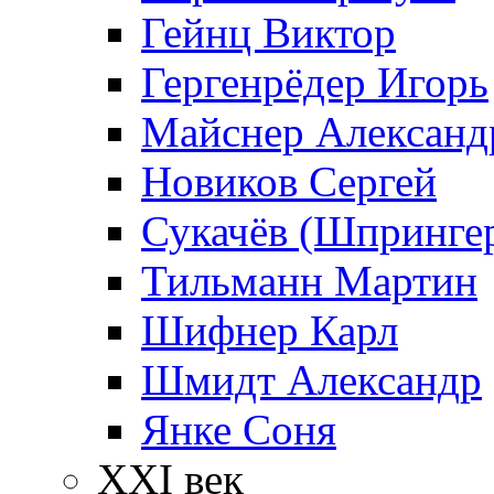
Гейнц Виктор
Гергенрёдер Игорь
Майснер Александ
Новиков Сергей
Сукачёв (Шпрингер
Тильманн Мартин
Шифнер Карл
Шмидт Александр
Янке Соня
XXI век