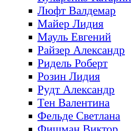
Люфт Валдемaр
Майер Лидия
Мауль Евгений
Райзер Александр
Ридель Роберт
Розин Лидия
Рудт Александр
Тен Валентина
Фельде Светлана
Фишман Виктор