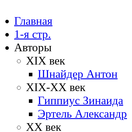
Главная
1-я стр.
Авторы
XIX век
Шнайдер Антон
XIX-XX век
Гиппиус Зинаида
Эртель Александр
XX век