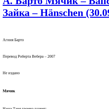
А. Барто Мячик – Bäll
Зайка – Hänschen (30.0
Агния Барто
Перевод Роберта Вебера – 2007
Не издано
Мячик
Наша Таня громко плачет: