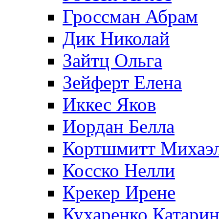
Гроссман Абрам
Дик Николай
Зайтц Ольга
Зейферт Елена
Иккес Яков
Иордан Белла
Кортшмитт Михаэ
Косско Нелли
Крекер Ирене
Кухаренко Катарин