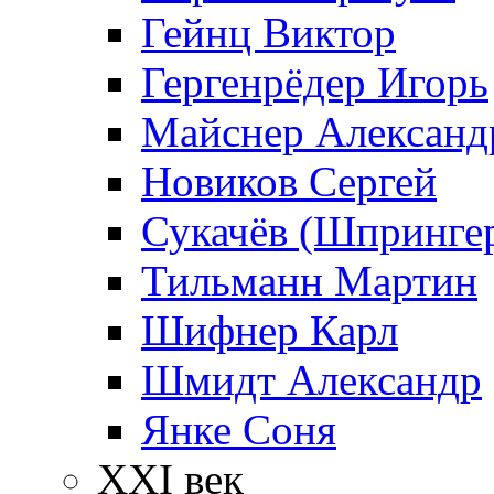
Гейнц Виктор
Гергенрёдер Игорь
Майснер Александ
Новиков Сергей
Сукачёв (Шпрингер
Тильманн Мартин
Шифнер Карл
Шмидт Александр
Янке Соня
XXI век