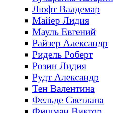
Люфт Валдемaр
Майер Лидия
Мауль Евгений
Райзер Александр
Ридель Роберт
Розин Лидия
Рудт Александр
Тен Валентина
Фельде Светлана
Фишман Виктор