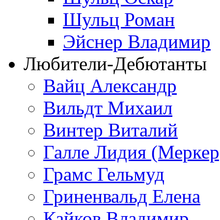
Шульц Роман
Эйснер Владимир
Любители-Дебютанты
Вайц Александр
Вильдт Михаил
Винтер Виталий
Галле Лидия (Меркер
Грамс Гельмуд
Гриненвальд Елена
Кайков Владимир