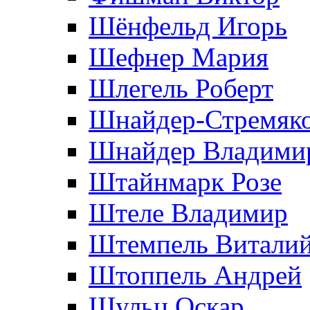
Шёнфельд Игорь
Шефнер Мария
Шлегель Роберт
Шнайдер-Стремяко
Шнайдер Владими
Штайнмарк Розe
Штеле Владимир
Штемпель Витали
Штоппель Андрей
Шульц Оскар