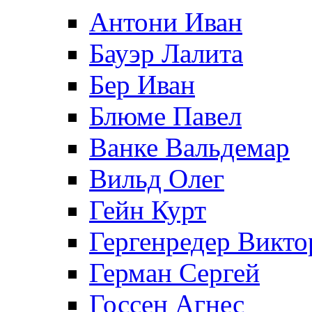
Антони Иван
Бауэр Лалита
Бер Иван
Блюме Павел
Ванке Вальдемар
Вильд Олег
Гейн Курт
Гергенредер Викто
Герман Сергей
Госсен Агнес