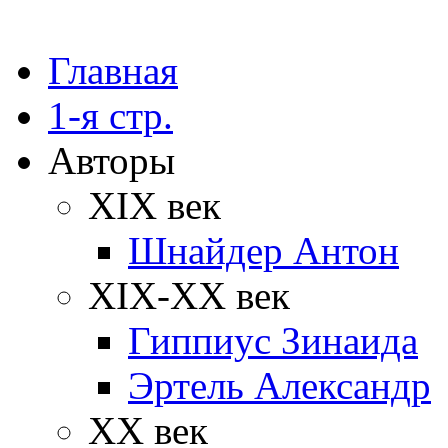
Главная
1-я стр.
Авторы
XIX век
Шнайдер Антон
XIX-XX век
Гиппиус Зинаида
Эртель Александр
XX век