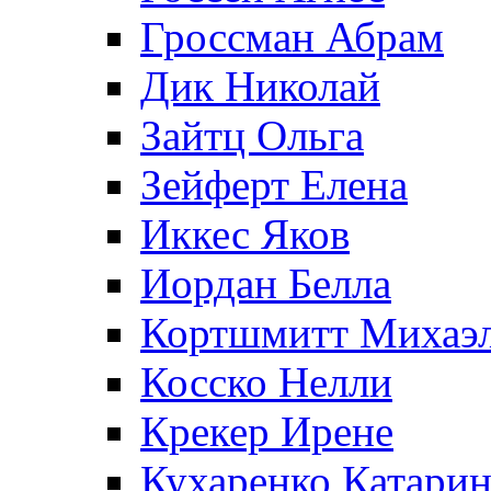
Гроссман Абрам
Дик Николай
Зайтц Ольга
Зейферт Елена
Иккес Яков
Иордан Белла
Кортшмитт Михаэ
Косско Нелли
Крекер Ирене
Кухаренко Катарин