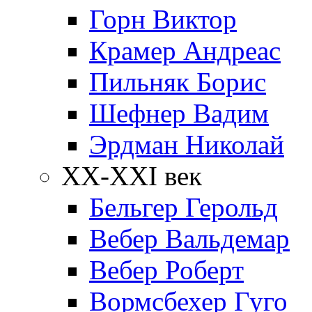
Горн Виктор
Крамер Андреас
Пильняк Борис
Шефнер Вадим
Эрдман Николай
ХХ-XXI век
Бельгер Герольд
Вебер Вальдемар
Вебер Роберт
Вормсбехер Гуго