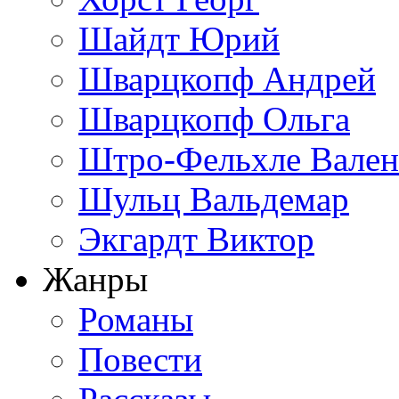
Шайдт Юрий
Шварцкопф Андрей
Шварцкопф Ольга
Штро-Фельхле Вален
Шульц Вальдемар
Экгардт Виктор
Жанры
Романы
Повести