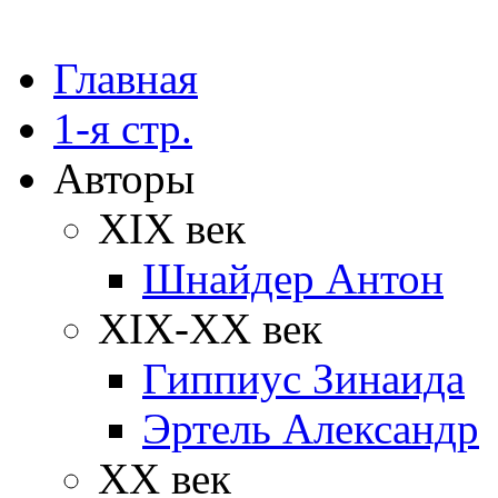
Главная
1-я стр.
Авторы
XIX век
Шнайдер Антон
XIX-XX век
Гиппиус Зинаида
Эртель Александр
XX век