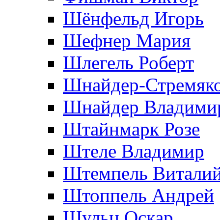
Шёнфельд Игорь
Шефнер Мария
Шлегель Роберт
Шнайдер-Стремяко
Шнайдер Владими
Штайнмарк Розe
Штеле Владимир
Штемпель Витали
Штоппель Андрей
Шульц Оскар