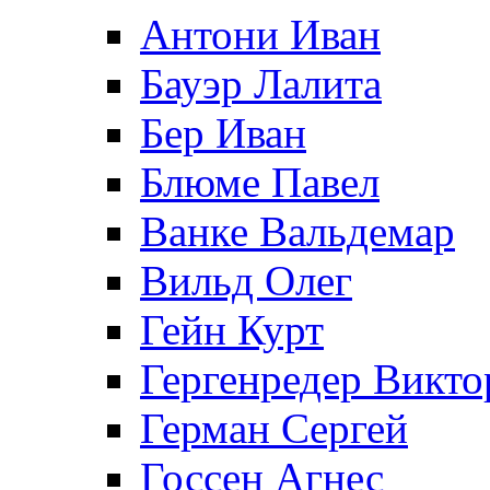
Антони Иван
Бауэр Лалита
Бер Иван
Блюме Павел
Ванке Вальдемар
Вильд Олег
Гейн Курт
Гергенредер Викто
Герман Сергей
Госсен Агнес