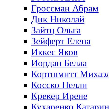
Гроссман Абрам
Дик Николай
Зайтц Ольга
Зейферт Елена
Иккес Яков
Иордан Белла
Кортшмитт Михаэ
Косско Нелли
Крекер Ирене
Кухаренко Катарин