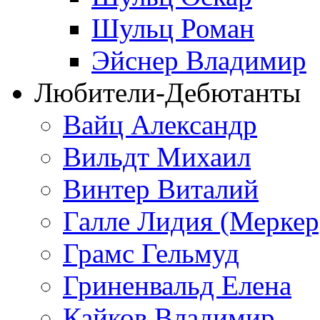
Шульц Роман
Эйснер Владимир
Любители-Дебютанты
Вайц Александр
Вильдт Михаил
Винтер Виталий
Галле Лидия (Меркер
Грамс Гельмуд
Гриненвальд Елена
Кайков Владимир