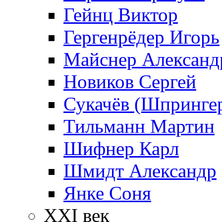
Гейнц Виктор
Гергенрёдер Игорь
Майснер Александ
Новиков Сергей
Сукачёв (Шпрингер
Тильманн Мартин
Шифнер Карл
Шмидт Александр
Янке Соня
XXI век