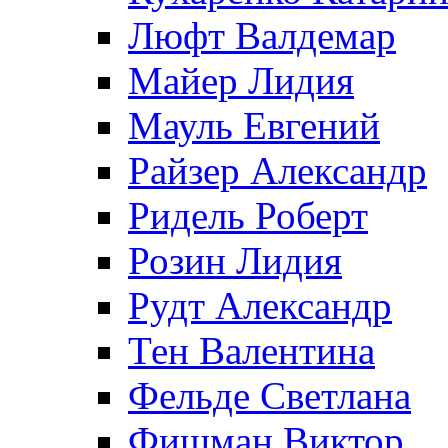
Люфт Валдемaр
Майер Лидия
Мауль Евгений
Райзер Александр
Ридель Роберт
Розин Лидия
Рудт Александр
Тен Валентина
Фельде Светлана
Фишман Виктор