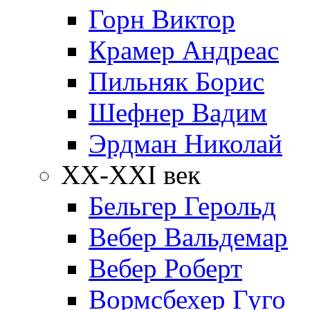
Горн Виктор
Крамер Андреас
Пильняк Борис
Шефнер Вадим
Эрдман Николай
ХХ-XXI век
Бельгер Герольд
Вебер Вальдемар
Вебер Роберт
Вормсбехер Гуго