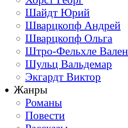
Шайдт Юрий
Шварцкопф Андрей
Шварцкопф Ольга
Штро-Фельхле Вален
Шульц Вальдемар
Экгардт Виктор
Жанры
Романы
Повести