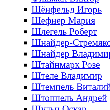
Шёнфельд Игорь
Шефнер Мария
Шлегель Роберт
Шнайдер-Стремяко
Шнайдер Владими
Штайнмарк Розe
Штеле Владимир
Штемпель Витали
Штоппель Андрей
Шульц Оскар