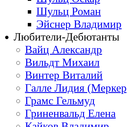
Шульц Роман
Эйснер Владимир
Любители-Дебютанты
Вайц Александр
Вильдт Михаил
Винтер Виталий
Галле Лидия (Меркер
Грамс Гельмуд
Гриненвальд Елена
Кайков Владимир