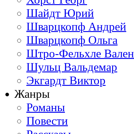
Шайдт Юрий
Шварцкопф Андрей
Шварцкопф Ольга
Штро-Фельхле Вален
Шульц Вальдемар
Экгардт Виктор
Жанры
Романы
Повести