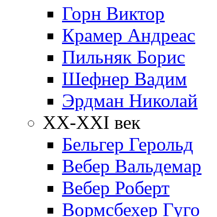
Горн Виктор
Крамер Андреас
Пильняк Борис
Шефнер Вадим
Эрдман Николай
ХХ-XXI век
Бельгер Герольд
Вебер Вальдемар
Вебер Роберт
Вормсбехер Гуго