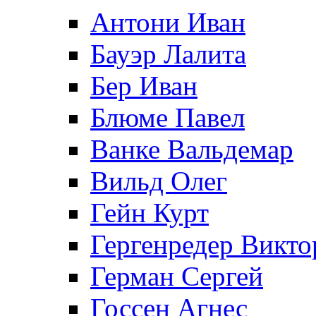
Антони Иван
Бауэр Лалита
Бер Иван
Блюме Павел
Ванке Вальдемар
Вильд Олег
Гейн Курт
Гергенредер Викто
Герман Сергей
Госсен Агнес