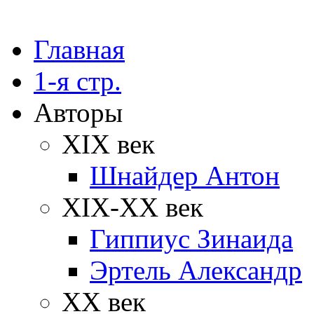
Главная
1-я стр.
Авторы
XIX век
Шнайдер Антон
XIX-XX век
Гиппиус Зинаида
Эртель Александр
XX век