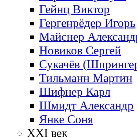
Гейнц Виктор
Гергенрёдер Игорь
Майснер Александ
Новиков Сергей
Сукачёв (Шпрингер
Тильманн Мартин
Шифнер Карл
Шмидт Александр
Янке Соня
XXI век