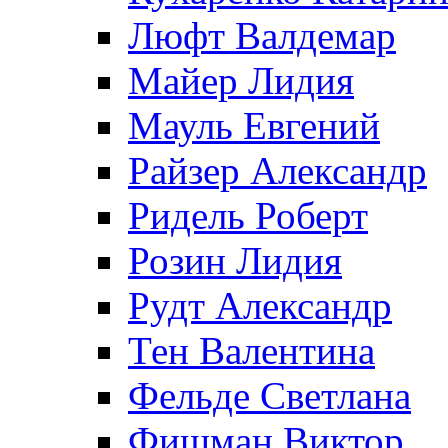
Люфт Валдемaр
Майер Лидия
Мауль Евгений
Райзер Александр
Ридель Роберт
Розин Лидия
Рудт Александр
Тен Валентина
Фельде Светлана
Фишман Виктор