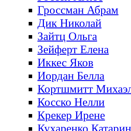
Гроссман Абрам
Дик Николай
Зайтц Ольга
Зейферт Елена
Иккес Яков
Иордан Белла
Кортшмитт Михаэ
Косско Нелли
Крекер Ирене
Кухаренко Катарин