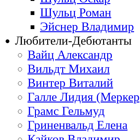
Шульц Роман
Эйснер Владимир
Любители-Дебютанты
Вайц Александр
Вильдт Михаил
Винтер Виталий
Галле Лидия (Меркер
Грамс Гельмуд
Гриненвальд Елена
Кайков Владимир