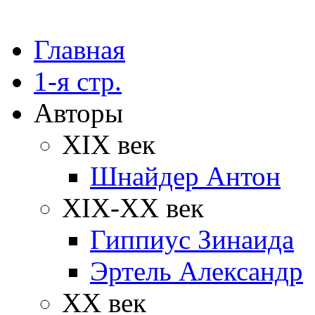
Главная
1-я стр.
Авторы
XIX век
Шнайдер Антон
XIX-XX век
Гиппиус Зинаида
Эртель Александр
XX век