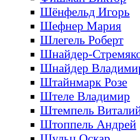
Шёнфельд Игорь
Шефнер Мария
Шлегель Роберт
Шнайдер-Стремяко
Шнайдер Владими
Штайнмарк Розe
Штеле Владимир
Штемпель Витали
Штоппель Андрей
Шульц Оскар