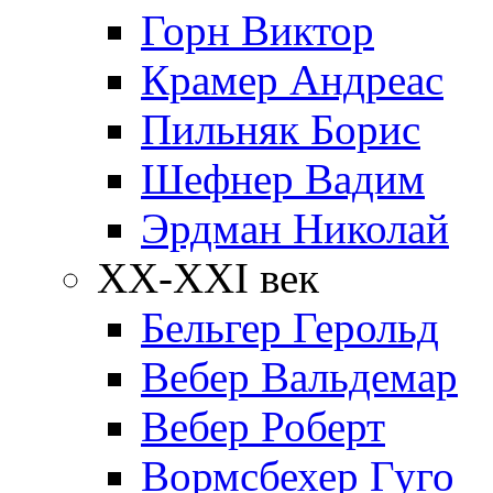
Горн Виктор
Крамер Андреас
Пильняк Борис
Шефнер Вадим
Эрдман Николай
ХХ-XXI век
Бельгер Герольд
Вебер Вальдемар
Вебер Роберт
Вормсбехер Гуго