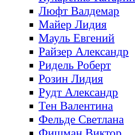
Люфт Валдемaр
Майер Лидия
Мауль Евгений
Райзер Александр
Ридель Роберт
Розин Лидия
Рудт Александр
Тен Валентина
Фельде Светлана
Фишман Виктор