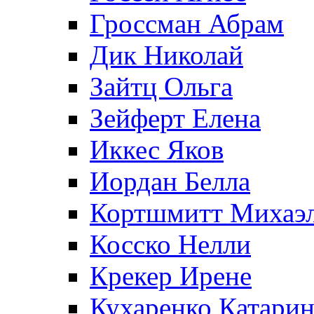
Гроссман Абрам
Дик Николай
Зайтц Ольга
Зейферт Елена
Иккес Яков
Иордан Белла
Кортшмитт Михаэ
Косско Нелли
Крекер Ирене
Кухаренко Катарин