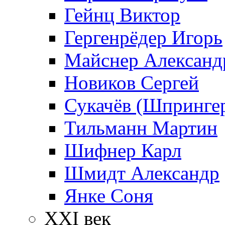
Гейнц Виктор
Гергенрёдер Игорь
Майснер Александ
Новиков Сергей
Сукачёв (Шпрингер
Тильманн Мартин
Шифнер Карл
Шмидт Александр
Янке Соня
XXI век