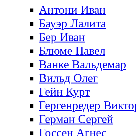
Антони Иван
Бауэр Лалита
Бер Иван
Блюме Павел
Ванке Вальдемар
Вильд Олег
Гейн Курт
Гергенредер Викто
Герман Сергей
Госсен Агнес