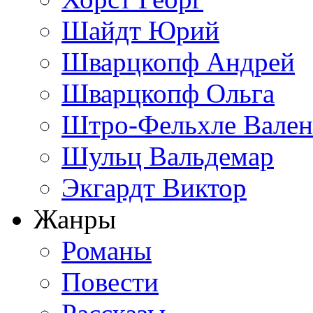
Шайдт Юрий
Шварцкопф Андрей
Шварцкопф Ольга
Штро-Фельхле Вален
Шульц Вальдемар
Экгардт Виктор
Жанры
Романы
Повести