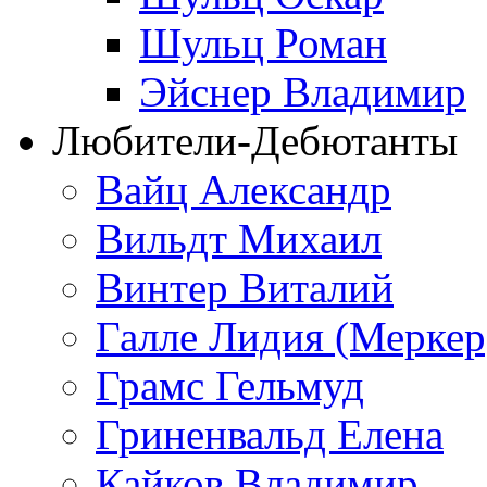
Шульц Роман
Эйснер Владимир
Любители-Дебютанты
Вайц Александр
Вильдт Михаил
Винтер Виталий
Галле Лидия (Меркер
Грамс Гельмуд
Гриненвальд Елена
Кайков Владимир