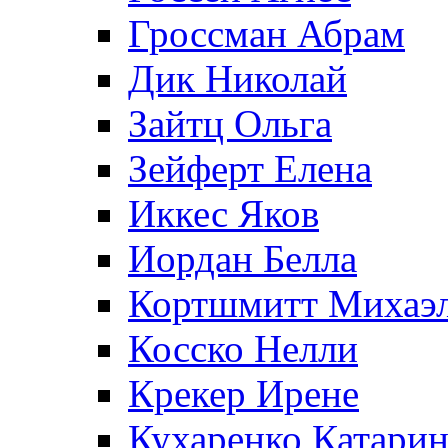
Гроссман Абрам
Дик Николай
Зайтц Ольга
Зейферт Елена
Иккес Яков
Иордан Белла
Кортшмитт Михаэ
Косско Нелли
Крекер Ирене
Кухаренко Катарин