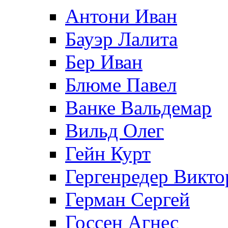
Антони Иван
Бауэр Лалита
Бер Иван
Блюме Павел
Ванке Вальдемар
Вильд Олег
Гейн Курт
Гергенредер Викто
Герман Сергей
Госсен Агнес