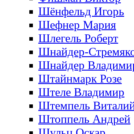
Шёнфельд Игорь
Шефнер Мария
Шлегель Роберт
Шнайдер-Стремяко
Шнайдер Владими
Штайнмарк Розe
Штеле Владимир
Штемпель Витали
Штоппель Андрей
Шульц Оскар