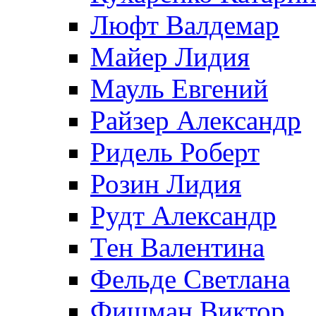
Люфт Валдемaр
Майер Лидия
Мауль Евгений
Райзер Александр
Ридель Роберт
Розин Лидия
Рудт Александр
Тен Валентина
Фельде Светлана
Фишман Виктор