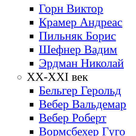
Горн Виктор
Крамер Андреас
Пильняк Борис
Шефнер Вадим
Эрдман Николай
ХХ-XXI век
Бельгер Герольд
Вебер Вальдемар
Вебер Роберт
Вормсбехер Гуго