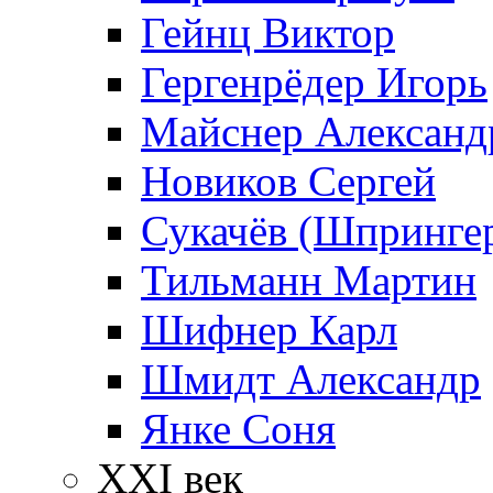
Гейнц Виктор
Гергенрёдер Игорь
Майснер Александ
Новиков Сергей
Сукачёв (Шпрингер
Тильманн Мартин
Шифнер Карл
Шмидт Александр
Янке Соня
XXI век