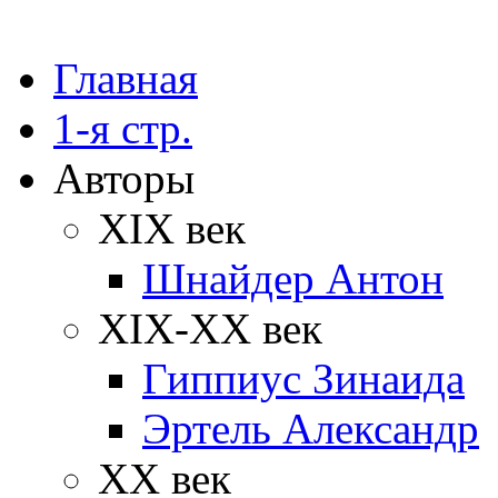
Главная
1-я стр.
Авторы
XIX век
Шнайдер Антон
XIX-XX век
Гиппиус Зинаида
Эртель Александр
XX век