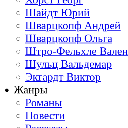
Шайдт Юрий
Шварцкопф Андрей
Шварцкопф Ольга
Штро-Фельхле Вален
Шульц Вальдемар
Экгардт Виктор
Жанры
Романы
Повести