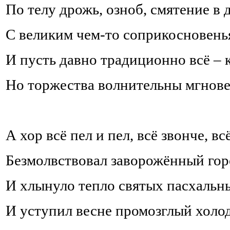
По телу дрожь, озноб, смятение в 
С великим чем-то соприкосновень
И пусть давно традиционно всё – 
Но торжества волнительны мгнове
А хор всё пел и пел, всё звонче, вс
Безмолвствовал заворожённый гор
И хлынуло тепло святых пасхальн
И уступил весне промозглый холод