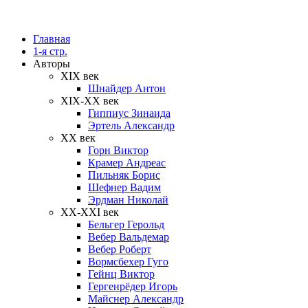
Главная
1-я стр.
Авторы
XIX век
Шнайдер Антон
XIX-XX век
Гиппиус Зинаида
Эртель Александр
XX век
Горн Виктор
Крамер Андреас
Пильняк Борис
Шефнер Вадим
Эрдман Николай
ХХ-XXI век
Бельгер Герольд
Вебер Вальдемар
Вебер Роберт
Вормсбехер Гуго
Гейнц Виктор
Гергенрёдер Игорь
Майснер Александр