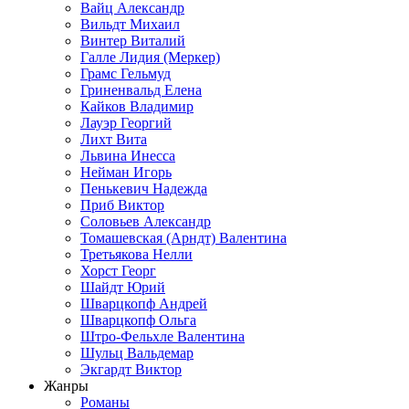
Вайц Александр
Вильдт Михаил
Винтер Виталий
Галле Лидия (Меркер)
Грамс Гельмуд
Гриненвальд Елена
Кайков Владимир
Лауэр Георгий
Лихт Вита
Львина Инесса
Нейман Игорь
Пенькевич Надежда
Приб Виктор
Соловьев Александр
Томашевская (Арндт) Валентина
Третьякова Нелли
Хорст Георг
Шайдт Юрий
Шварцкопф Андрей
Шварцкопф Ольга
Штро-Фельхле Валентина
Шульц Вальдемар
Экгардт Виктор
Жанры
Романы