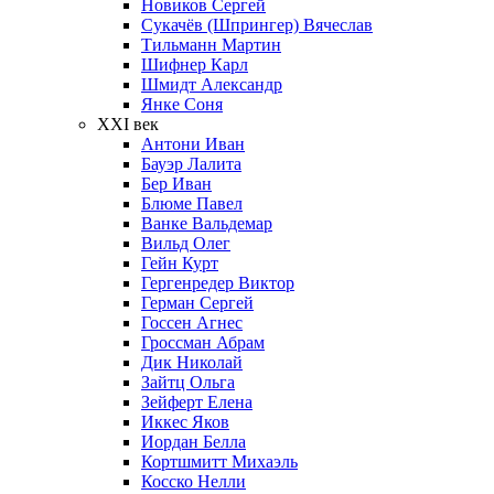
Новиков Сергей
Сукачёв (Шпрингер) Вячеслав
Тильманн Мартин
Шифнер Карл
Шмидт Александр
Янке Соня
XXI век
Антони Иван
Бауэр Лалита
Бер Иван
Блюме Павел
Ванке Вальдемар
Вильд Олег
Гейн Курт
Гергенредер Виктор
Герман Сергей
Госсен Агнес
Гроссман Абрам
Дик Николай
Зайтц Ольга
Зейферт Елена
Иккес Яков
Иордан Белла
Кортшмитт Михаэль
Косско Нелли