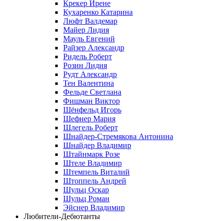
Крекер Ирене
Кухаренко Катарина
Люфт Валдемaр
Майер Лидия
Мауль Евгений
Райзер Александр
Ридель Роберт
Розин Лидия
Рудт Александр
Тен Валентина
Фельде Светлана
Фишман Виктор
Шёнфельд Игорь
Шефнер Мария
Шлегель Роберт
Шнайдер-Стремякова Антонина
Шнайдер Владимир
Штайнмарк Розe
Штеле Владимир
Штемпель Виталий
Штоппель Андрей
Шульц Оскар
Шульц Роман
Эйснер Владимир
Любители-Дебютанты