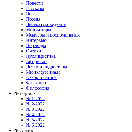
Повести
Рассказы
Эссе
Поэзия
Литературоведение
Миниатюры
Мемуары и воспоминания
Интервью
Переводы
Очерки
Публицистика
Афоризмы
Детям и подросткам
Мюнхгаузениада
Юмор и сатира
Фольклор
Философия
№ портала
№ 1-2022
№ 2-2022
№ 3-2022
№ 4-2022
№ 5-2022
№ 6-2022
№ Архив