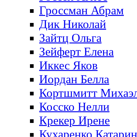
Гроссман Абрам
Дик Николай
Зайтц Ольга
Зейферт Елена
Иккес Яков
Иордан Белла
Кортшмитт Михаэ
Косско Нелли
Крекер Ирене
Кухаренко Катарин