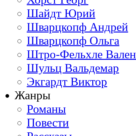
Шайдт Юрий
Шварцкопф Андрей
Шварцкопф Ольга
Штро-Фельхле Вален
Шульц Вальдемар
Экгардт Виктор
Жанры
Романы
Повести