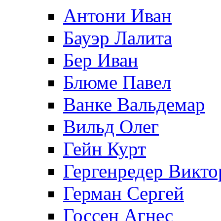
Антони Иван
Бауэр Лалита
Бер Иван
Блюме Павел
Ванке Вальдемар
Вильд Олег
Гейн Курт
Гергенредер Викто
Герман Сергей
Госсен Агнес