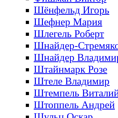
Шёнфельд Игорь
Шефнер Мария
Шлегель Роберт
Шнайдер-Стремяко
Шнайдер Владими
Штайнмарк Розe
Штеле Владимир
Штемпель Витали
Штоппель Андрей
Шульц Оскар