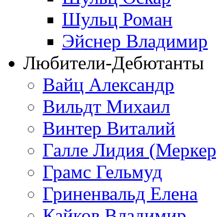
Шульц Роман
Эйснер Владимир
Любители-Дебютанты
Вайц Александр
Вильдт Михаил
Винтер Виталий
Галле Лидия (Меркер
Грамс Гельмуд
Гриненвальд Елена
Кайков Владимир