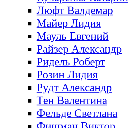
Люфт Валдемaр
Майер Лидия
Мауль Евгений
Райзер Александр
Ридель Роберт
Розин Лидия
Рудт Александр
Тен Валентина
Фельде Светлана
Фишман Виктор