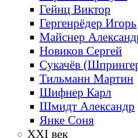
Гейнц Виктор
Гергенрёдер Игорь
Майснер Александ
Новиков Сергей
Сукачёв (Шпрингер
Тильманн Мартин
Шифнер Карл
Шмидт Александр
Янке Соня
XXI век