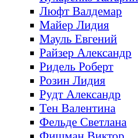
Люфт Валдемaр
Майер Лидия
Мауль Евгений
Райзер Александр
Ридель Роберт
Розин Лидия
Рудт Александр
Тен Валентина
Фельде Светлана
Фишман Виктор