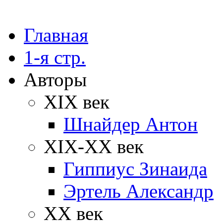
Главная
1-я стр.
Авторы
XIX век
Шнайдер Антон
XIX-XX век
Гиппиус Зинаида
Эртель Александр
XX век