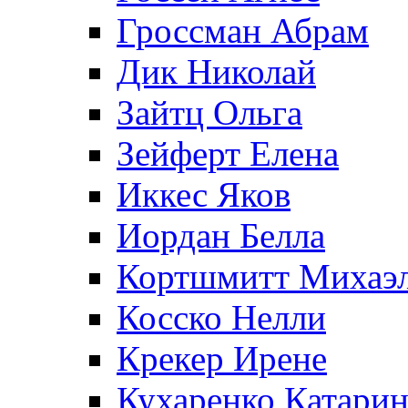
Гроссман Абрам
Дик Николай
Зайтц Ольга
Зейферт Елена
Иккес Яков
Иордан Белла
Кортшмитт Михаэ
Косско Нелли
Крекер Ирене
Кухаренко Катарин