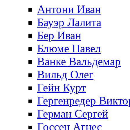
Антони Иван
Бауэр Лалита
Бер Иван
Блюме Павел
Ванке Вальдемар
Вильд Олег
Гейн Курт
Гергенредер Викто
Герман Сергей
Госсен Агнес