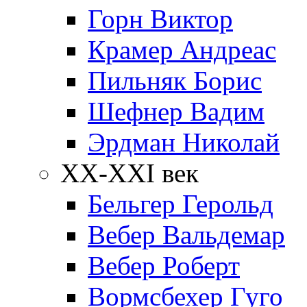
Горн Виктор
Крамер Андреас
Пильняк Борис
Шефнер Вадим
Эрдман Николай
ХХ-XXI век
Бельгер Герольд
Вебер Вальдемар
Вебер Роберт
Вормсбехер Гуго