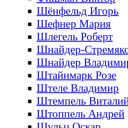
Шёнфельд Игорь
Шефнер Мария
Шлегель Роберт
Шнайдер-Стремяко
Шнайдер Владими
Штайнмарк Розe
Штеле Владимир
Штемпель Витали
Штоппель Андрей
Шульц Оскар