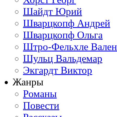
Шайдт Юрий
Шварцкопф Андрей
Шварцкопф Ольга
Штро-Фельхле Вален
Шульц Вальдемар
Экгардт Виктор
Жанры
Романы
Повести