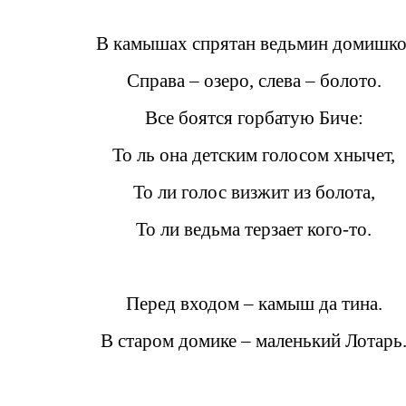
В камышах спрятан ведьмин домишко
Справа – озеро, слева – болото.
Все боятся горбатую Биче:
То ль она детским голосом хнычет,
То ли голос визжит из болота,
То ли ведьма терзает кого-то.
Перед входом – камыш да тина.
В старом домике – маленький Лотарь