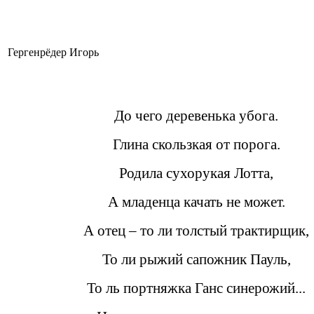
Гергенрёдер Игорь
До чего деревенька убога.
Глина скользкая от порога.
Родила сухорукая Лотта,
А младенца качать не может.
А отец – то ли толстый трактирщик,
То ли рыжий сапожник Пауль,
То ль портняжка Ганс синерожий...