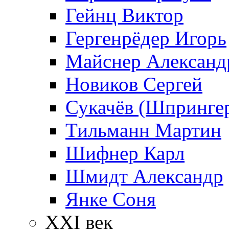
Гейнц Виктор
Гергенрёдер Игорь
Майснер Александ
Новиков Сергей
Сукачёв (Шпрингер
Тильманн Мартин
Шифнер Карл
Шмидт Александр
Янке Соня
XXI век