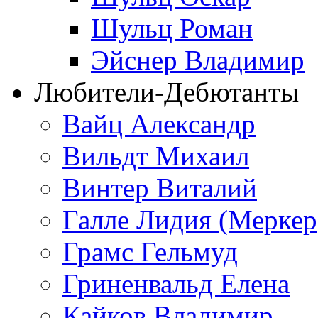
Шульц Роман
Эйснер Владимир
Любители-Дебютанты
Вайц Александр
Вильдт Михаил
Винтер Виталий
Галле Лидия (Меркер
Грамс Гельмуд
Гриненвальд Елена
Кайков Владимир