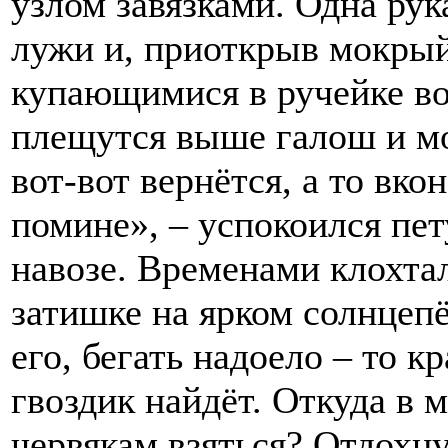
узлом завязками. Одна рук
лужи и, приоткрыв мокрый
купающимися в ручейке в
плещутся выше галош и мо
вот-вот вернётся, а то вко
помине», – успокоился пет
навозе. Временами клохта
затишке на ярком солнцепё
его, бегать надоело – то 
гвоздик найдёт. Откуда в 
червякам взяться? Отдохн