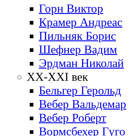
Горн Виктор
Крамер Андреас
Пильняк Борис
Шефнер Вадим
Эрдман Николай
ХХ-XXI век
Бельгер Герольд
Вебер Вальдемар
Вебер Роберт
Вормсбехер Гуго