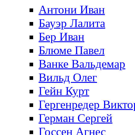
Антони Иван
Бауэр Лалита
Бер Иван
Блюме Павел
Ванке Вальдемар
Вильд Олег
Гейн Курт
Гергенредер Викто
Герман Сергей
Госсен Агнес