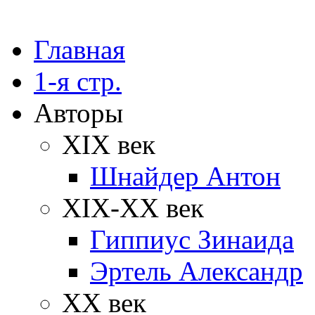
Главная
1-я стр.
Авторы
XIX век
Шнайдер Антон
XIX-XX век
Гиппиус Зинаида
Эртель Александр
XX век