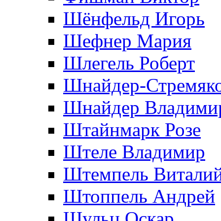
Шёнфельд Игорь
Шефнер Мария
Шлегель Роберт
Шнайдер-Стремяко
Шнайдер Владими
Штайнмарк Розe
Штеле Владимир
Штемпель Витали
Штоппель Андрей
Шульц Оскар