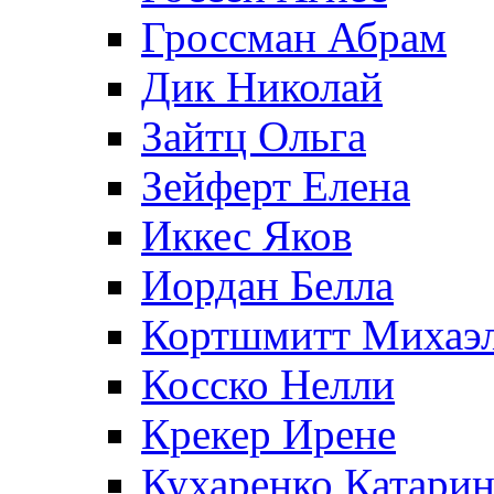
Гроссман Абрам
Дик Николай
Зайтц Ольга
Зейферт Елена
Иккес Яков
Иордан Белла
Кортшмитт Михаэ
Косско Нелли
Крекер Ирене
Кухаренко Катарин