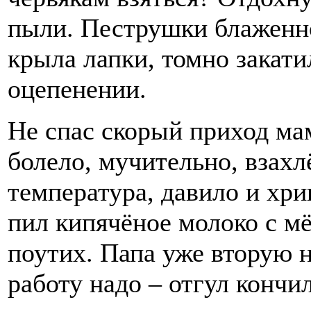
пыли. Пеструшки блаженно
крыла лапки, томно закати
оцепенении.
Не спас скорый приход ма
болело, мучительно, взахл
температура, давило и хрип
пил кипячёное молоко с м
поутих. Папа уже вторую н
работу надо – отгул кончи