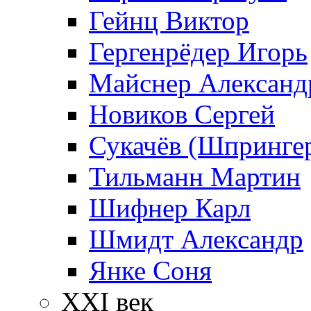
Гейнц Виктор
Гергенрёдер Игорь
Майснер Александ
Новиков Сергей
Сукачёв (Шпрингер
Тильманн Мартин
Шифнер Карл
Шмидт Александр
Янке Соня
XXI век