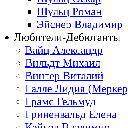
Шульц Роман
Эйснер Владимир
Любители-Дебютанты
Вайц Александр
Вильдт Михаил
Винтер Виталий
Галле Лидия (Меркер
Грамс Гельмуд
Гриненвальд Елена
Кайков Владимир