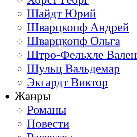
Шайдт Юрий
Шварцкопф Андрей
Шварцкопф Ольга
Штро-Фельхле Вален
Шульц Вальдемар
Экгардт Виктор
Жанры
Романы
Повести