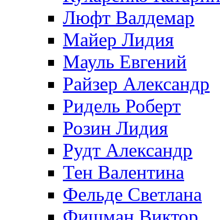
Люфт Валдемaр
Майер Лидия
Мауль Евгений
Райзер Александр
Ридель Роберт
Розин Лидия
Рудт Александр
Тен Валентина
Фельде Светлана
Фишман Виктор