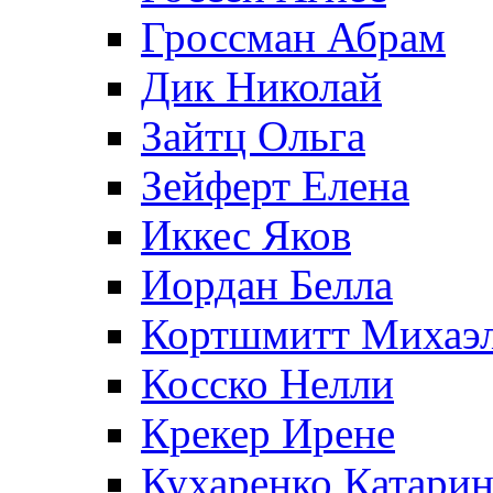
Гроссман Абрам
Дик Николай
Зайтц Ольга
Зейферт Елена
Иккес Яков
Иордан Белла
Кортшмитт Михаэ
Косско Нелли
Крекер Ирене
Кухаренко Катарин