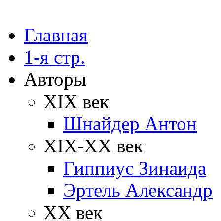
Главная
1-я стр.
Авторы
XIX век
Шнайдер Антон
XIX-XX век
Гиппиус Зинаида
Эртель Александр
XX век