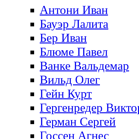
Антони Иван
Бауэр Лалита
Бер Иван
Блюме Павел
Ванке Вальдемар
Вильд Олег
Гейн Курт
Гергенредер Викто
Герман Сергей
Госсен Агнес