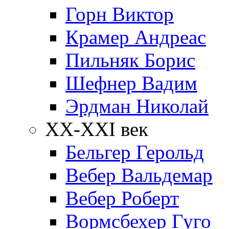
Горн Виктор
Крамер Андреас
Пильняк Борис
Шефнер Вадим
Эрдман Николай
ХХ-XXI век
Бельгер Герольд
Вебер Вальдемар
Вебер Роберт
Вормсбехер Гуго