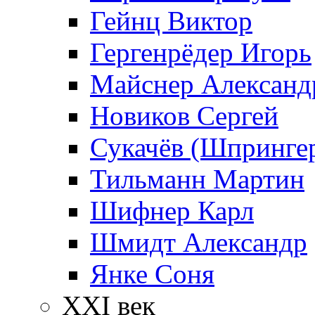
Гейнц Виктор
Гергенрёдер Игорь
Майснер Александ
Новиков Сергей
Сукачёв (Шпрингер
Тильманн Мартин
Шифнер Карл
Шмидт Александр
Янке Соня
XXI век