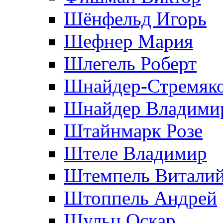
Шёнфельд Игорь
Шефнер Мария
Шлегель Роберт
Шнайдер-Стремяко
Шнайдер Владими
Штайнмарк Розe
Штеле Владимир
Штемпель Витали
Штоппель Андрей
Шульц Оскар