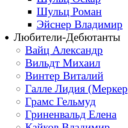
Шульц Роман
Эйснер Владимир
Любители-Дебютанты
Вайц Александр
Вильдт Михаил
Винтер Виталий
Галле Лидия (Меркер
Грамс Гельмуд
Гриненвальд Елена
Кайков Владимир