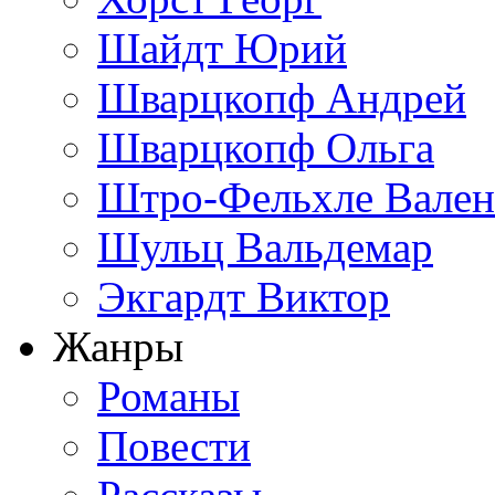
Шайдт Юрий
Шварцкопф Андрей
Шварцкопф Ольга
Штро-Фельхле Вален
Шульц Вальдемар
Экгардт Виктор
Жанры
Романы
Повести