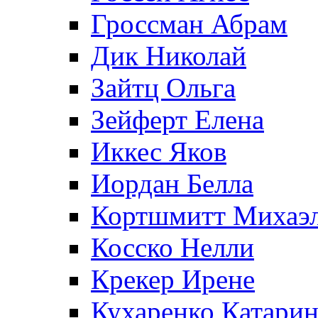
Гроссман Абрам
Дик Николай
Зайтц Ольга
Зейферт Елена
Иккес Яков
Иордан Белла
Кортшмитт Михаэ
Косско Нелли
Крекер Ирене
Кухаренко Катарин