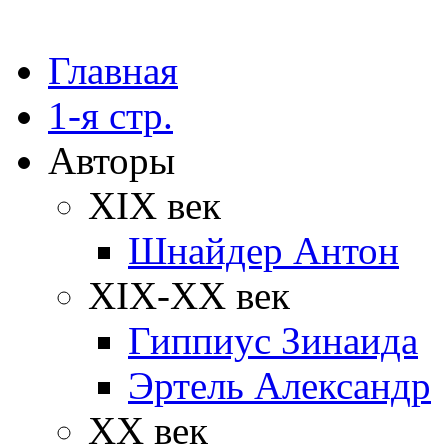
Главная
1-я стр.
Авторы
XIX век
Шнайдер Антон
XIX-XX век
Гиппиус Зинаида
Эртель Александр
XX век