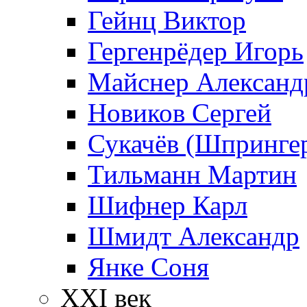
Гейнц Виктор
Гергенрёдер Игорь
Майснер Александ
Новиков Сергей
Сукачёв (Шпрингер
Тильманн Мартин
Шифнер Карл
Шмидт Александр
Янке Соня
XXI век