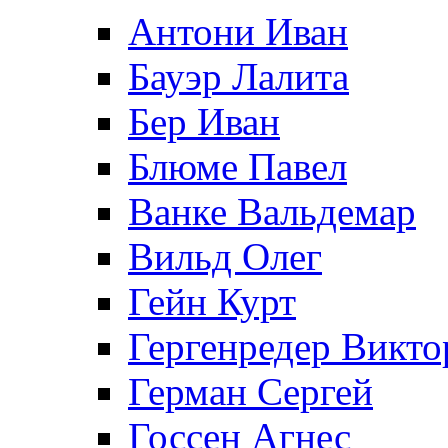
Антони Иван
Бауэр Лалита
Бер Иван
Блюме Павел
Ванке Вальдемар
Вильд Олег
Гейн Курт
Гергенредер Викто
Герман Сергей
Госсен Агнес