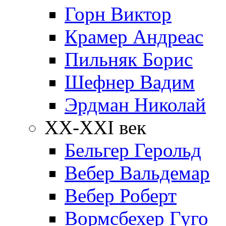
Горн Виктор
Крамер Андреас
Пильняк Борис
Шефнер Вадим
Эрдман Николай
ХХ-XXI век
Бельгер Герольд
Вебер Вальдемар
Вебер Роберт
Вормсбехер Гуго