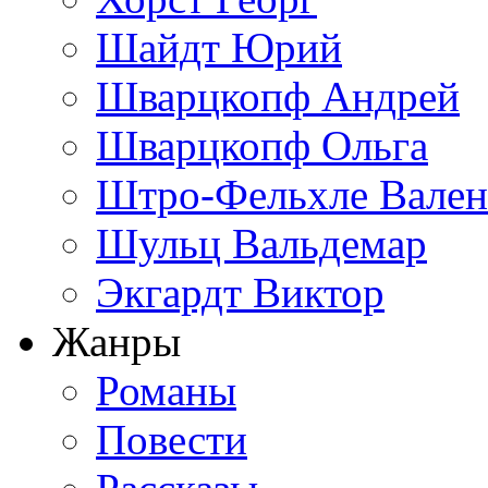
Шайдт Юрий
Шварцкопф Андрей
Шварцкопф Ольга
Штро-Фельхле Вален
Шульц Вальдемар
Экгардт Виктор
Жанры
Романы
Повести