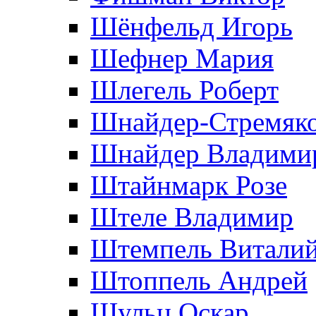
Шёнфельд Игорь
Шефнер Мария
Шлегель Роберт
Шнайдер-Стремяко
Шнайдер Владими
Штайнмарк Розe
Штеле Владимир
Штемпель Витали
Штоппель Андрей
Шульц Оскар