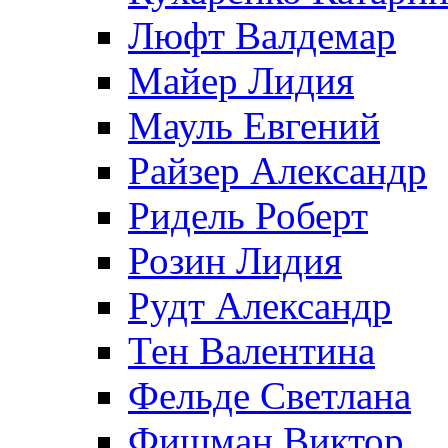
Люфт Валдемaр
Майер Лидия
Мауль Евгений
Райзер Александр
Ридель Роберт
Розин Лидия
Рудт Александр
Тен Валентина
Фельде Светлана
Фишман Виктор