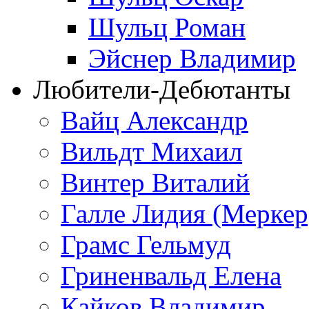
Шульц Роман
Эйснер Владимир
Любители-Дебютанты
Вайц Александр
Вильдт Михаил
Винтер Виталий
Галле Лидия (Меркер
Грамс Гельмуд
Гриненвальд Елена
Кайков Владимир