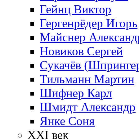
Гейнц Виктор
Гергенрёдер Игорь
Майснер Александ
Новиков Сергей
Сукачёв (Шпрингер
Тильманн Мартин
Шифнер Карл
Шмидт Александр
Янке Соня
XXI век