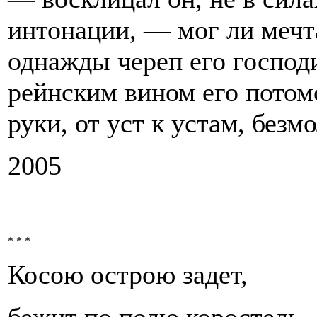
интонации, — мог ли мечт
однажды череп его господ
рейнским вином его потомо
руки, от уст к устам, безм
2005
* * *
Косою острою задет,