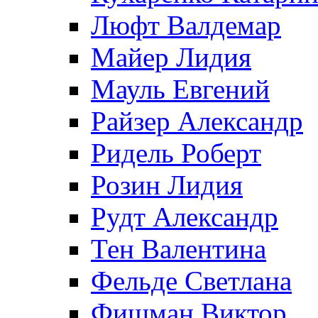
Люфт Валдемaр
Майер Лидия
Мауль Евгений
Райзер Александр
Ридель Роберт
Розин Лидия
Рудт Александр
Тен Валентина
Фельде Светлана
Фишман Виктор