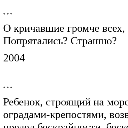
* * *
О кричавшие громче всех,
Попрятались? Страшно?
2004
* * *
Ребенок, строящий на мор
оградами-крепостями, воз
предел бескрайности, бес