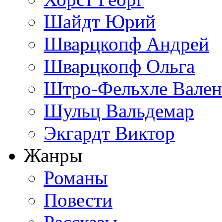
Шайдт Юрий
Шварцкопф Андрей
Шварцкопф Ольга
Штро-Фельхле Вален
Шульц Вальдемар
Экгардт Виктор
Жанры
Романы
Повести