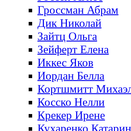
Гроссман Абрам
Дик Николай
Зайтц Ольга
Зейферт Елена
Иккес Яков
Иордан Белла
Кортшмитт Михаэ
Косско Нелли
Крекер Ирене
Кухаренко Катарин