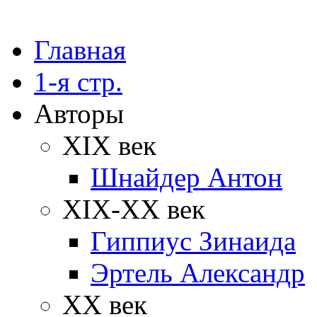
Главная
1-я стр.
Авторы
XIX век
Шнайдер Антон
XIX-XX век
Гиппиус Зинаида
Эртель Александр
XX век