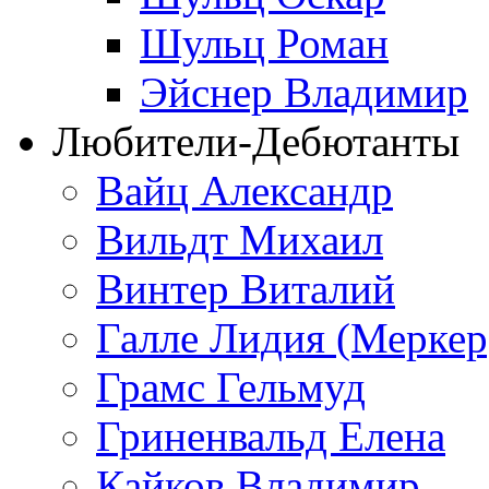
Шульц Роман
Эйснер Владимир
Любители-Дебютанты
Вайц Александр
Вильдт Михаил
Винтер Виталий
Галле Лидия (Меркер
Грамс Гельмуд
Гриненвальд Елена
Кайков Владимир