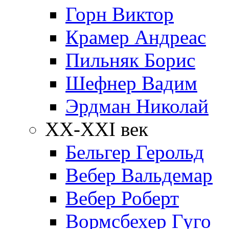
Горн Виктор
Крамер Андреас
Пильняк Борис
Шефнер Вадим
Эрдман Николай
ХХ-XXI век
Бельгер Герольд
Вебер Вальдемар
Вебер Роберт
Вормсбехер Гуго