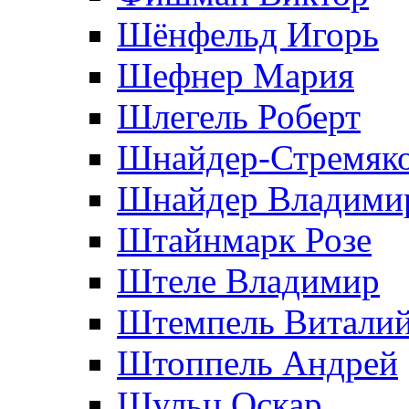
Шёнфельд Игорь
Шефнер Мария
Шлегель Роберт
Шнайдер-Стремяко
Шнайдер Владими
Штайнмарк Розe
Штеле Владимир
Штемпель Витали
Штоппель Андрей
Шульц Оскар