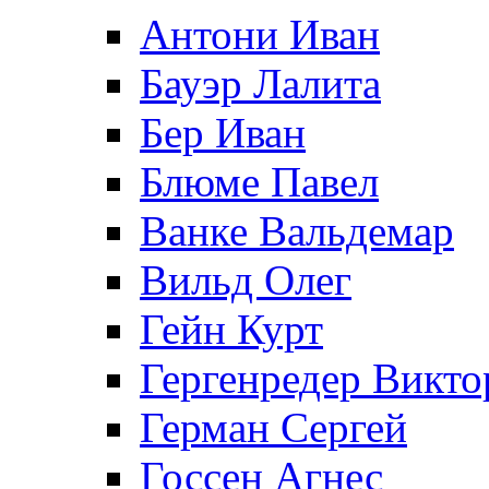
Антони Иван
Бауэр Лалита
Бер Иван
Блюме Павел
Ванке Вальдемар
Вильд Олег
Гейн Курт
Гергенредер Викто
Герман Сергей
Госсен Агнес