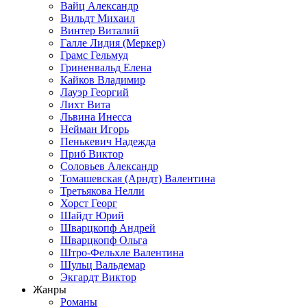
Вайц Александр
Вильдт Михаил
Винтер Виталий
Галле Лидия (Меркер)
Грамс Гельмуд
Гриненвальд Елена
Кайков Владимир
Лауэр Георгий
Лихт Вита
Львина Инесса
Нейман Игорь
Пенькевич Надежда
Приб Виктор
Соловьев Александр
Томашевская (Арндт) Валентина
Третьякова Нелли
Хорст Георг
Шайдт Юрий
Шварцкопф Андрей
Шварцкопф Ольга
Штро-Фельхле Валентина
Шульц Вальдемар
Экгардт Виктор
Жанры
Романы