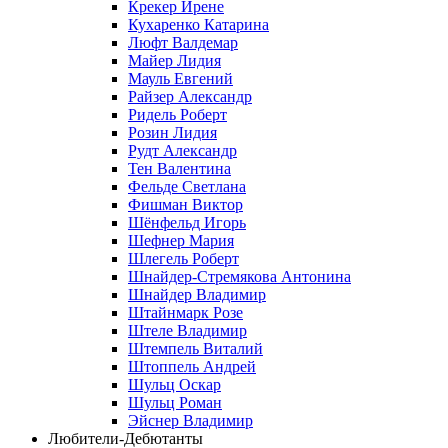
Крекер Ирене
Кухаренко Катарина
Люфт Валдемaр
Майер Лидия
Мауль Евгений
Райзер Александр
Ридель Роберт
Розин Лидия
Рудт Александр
Тен Валентина
Фельде Светлана
Фишман Виктор
Шёнфельд Игорь
Шефнер Мария
Шлегель Роберт
Шнайдер-Стремякова Антонина
Шнайдер Владимир
Штайнмарк Розe
Штеле Владимир
Штемпель Виталий
Штоппель Андрей
Шульц Оскар
Шульц Роман
Эйснер Владимир
Любители-Дебютанты