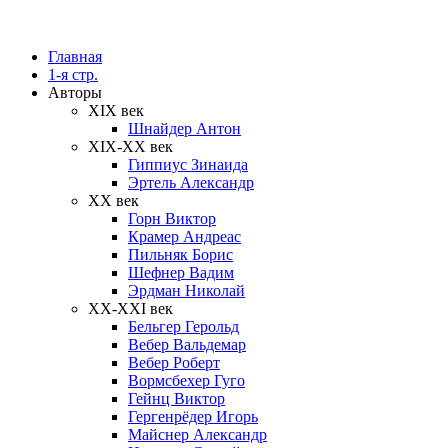
Главная
1-я стр.
Авторы
XIX век
Шнайдер Антон
XIX-XX век
Гиппиус Зинаида
Эртель Александр
XX век
Горн Виктор
Крамер Андреас
Пильняк Борис
Шефнер Вадим
Эрдман Николай
ХХ-XXI век
Бельгер Герольд
Вебер Вальдемар
Вебер Роберт
Вормсбехер Гуго
Гейнц Виктор
Гергенрёдер Игорь
Майснер Александр