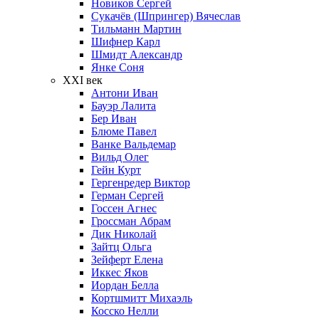
Новиков Сергей
Сукачёв (Шпрингер) Вячеслав
Тильманн Мартин
Шифнер Карл
Шмидт Александр
Янке Соня
XXI век
Антони Иван
Бауэр Лалита
Бер Иван
Блюме Павел
Ванке Вальдемар
Вильд Олег
Гейн Курт
Гергенредер Виктор
Герман Сергей
Госсен Агнес
Гроссман Абрам
Дик Николай
Зайтц Ольга
Зейферт Елена
Иккес Яков
Иордан Белла
Кортшмитт Михаэль
Косско Нелли