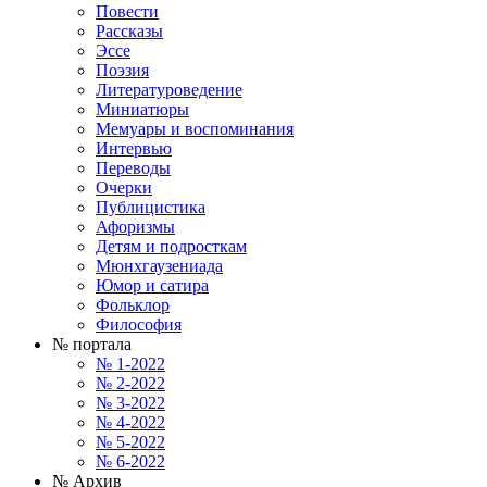
Повести
Рассказы
Эссе
Поэзия
Литературоведение
Миниатюры
Мемуары и воспоминания
Интервью
Переводы
Очерки
Публицистика
Афоризмы
Детям и подросткам
Мюнхгаузениада
Юмор и сатира
Фольклор
Философия
№ портала
№ 1-2022
№ 2-2022
№ 3-2022
№ 4-2022
№ 5-2022
№ 6-2022
№ Архив