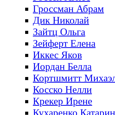
Гроссман Абрам
Дик Николай
Зайтц Ольга
Зейферт Елена
Иккес Яков
Иордан Белла
Кортшмитт Михаэ
Косско Нелли
Крекер Ирене
Кухаренко Катарин