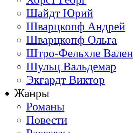
Шайдт Юрий
Шварцкопф Андрей
Шварцкопф Ольга
Штро-Фельхле Вален
Шульц Вальдемар
Экгардт Виктор
Жанры
Романы
Повести