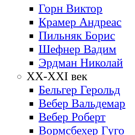
Горн Виктор
Крамер Андреас
Пильняк Борис
Шефнер Вадим
Эрдман Николай
ХХ-XXI век
Бельгер Герольд
Вебер Вальдемар
Вебер Роберт
Вормсбехер Гуго