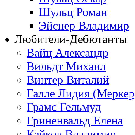
Шульц Роман
Эйснер Владимир
Любители-Дебютанты
Вайц Александр
Вильдт Михаил
Винтер Виталий
Галле Лидия (Меркер
Грамс Гельмуд
Гриненвальд Елена
Кайков Владимир