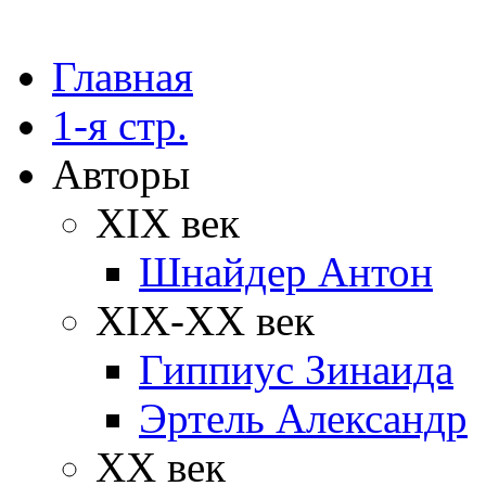
Главная
1-я стр.
Авторы
XIX век
Шнайдер Антон
XIX-XX век
Гиппиус Зинаида
Эртель Александр
XX век