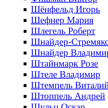
Шёнфельд Игорь
Шефнер Мария
Шлегель Роберт
Шнайдер-Стремяко
Шнайдер Владими
Штайнмарк Розe
Штеле Владимир
Штемпель Витали
Штоппель Андрей
Шульц Оскар