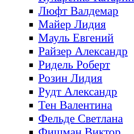
Люфт Валдемaр
Майер Лидия
Мауль Евгений
Райзер Александр
Ридель Роберт
Розин Лидия
Рудт Александр
Тен Валентина
Фельде Светлана
Фишман Виктор