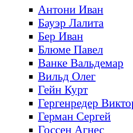
Антони Иван
Бауэр Лалита
Бер Иван
Блюме Павел
Ванке Вальдемар
Вильд Олег
Гейн Курт
Гергенредер Викто
Герман Сергей
Госсен Агнес