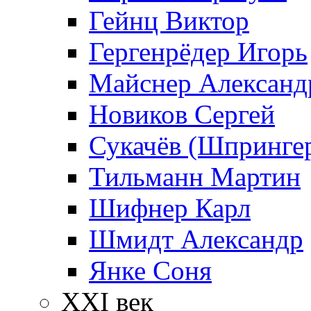
Гейнц Виктор
Гергенрёдер Игорь
Майснер Александ
Новиков Сергей
Сукачёв (Шпрингер
Тильманн Мартин
Шифнер Карл
Шмидт Александр
Янке Соня
XXI век