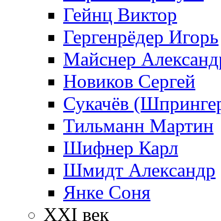
Гейнц Виктор
Гергенрёдер Игорь
Майснер Александ
Новиков Сергей
Сукачёв (Шпрингер
Тильманн Мартин
Шифнер Карл
Шмидт Александр
Янке Соня
XXI век