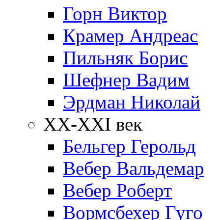
Горн Виктор
Крамер Андреас
Пильняк Борис
Шефнер Вадим
Эрдман Николай
ХХ-XXI век
Бельгер Герольд
Вебер Вальдемар
Вебер Роберт
Вормсбехер Гуго