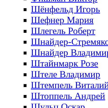
Шёнфельд Игорь
Шефнер Мария
Шлегель Роберт
Шнайдер-Стремяко
Шнайдер Владими
Штайнмарк Розe
Штеле Владимир
Штемпель Витали
Штоппель Андрей
Шульц Оскар