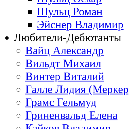
Шульц Роман
Эйснер Владимир
Любители-Дебютанты
Вайц Александр
Вильдт Михаил
Винтер Виталий
Галле Лидия (Меркер
Грамс Гельмуд
Гриненвальд Елена
Кайков Владимир