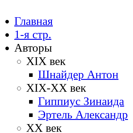
Главная
1-я стр.
Авторы
XIX век
Шнайдер Антон
XIX-XX век
Гиппиус Зинаида
Эртель Александр
XX век