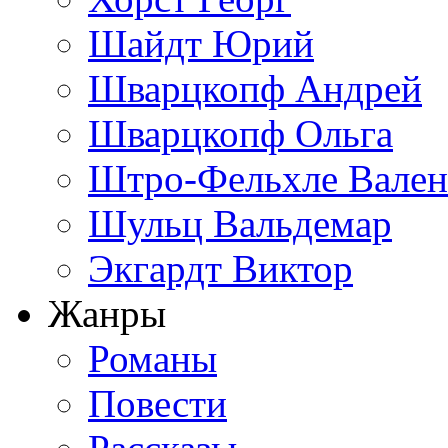
Шайдт Юрий
Шварцкопф Андрей
Шварцкопф Ольга
Штро-Фельхле Вален
Шульц Вальдемар
Экгардт Виктор
Жанры
Романы
Повести