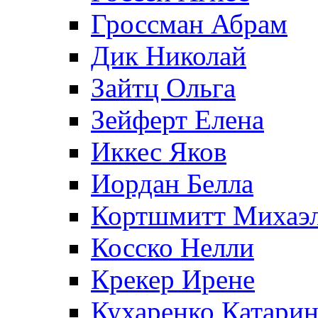
Гроссман Абрам
Дик Николай
Зайтц Ольга
Зейферт Елена
Иккес Яков
Иордан Белла
Кортшмитт Михаэ
Косско Нелли
Крекер Ирене
Кухаренко Катарин