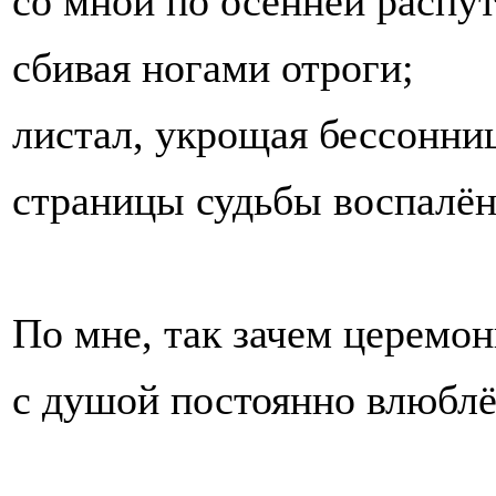
со мной по осенней распут
сбивая ногами отроги;
листал, укрощая бессонниц
страницы судьбы воспал
По мне, так зачем церемон
с душой постоянно влюбл