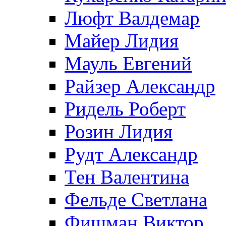
Люфт Валдемaр
Майер Лидия
Мауль Евгений
Райзер Александр
Ридель Роберт
Розин Лидия
Рудт Александр
Тен Валентина
Фельде Светлана
Фишман Виктор