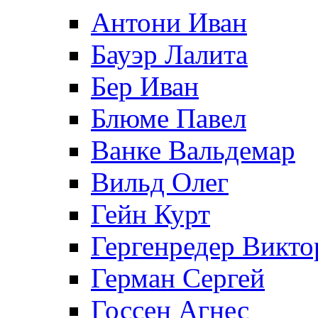
Антони Иван
Бауэр Лалита
Бер Иван
Блюме Павел
Ванке Вальдемар
Вильд Олег
Гейн Курт
Гергенредер Викто
Герман Сергей
Госсен Агнес