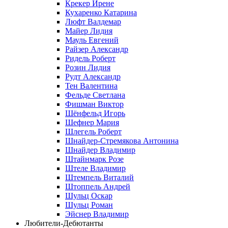
Крекер Ирене
Кухаренко Катарина
Люфт Валдемaр
Майер Лидия
Мауль Евгений
Райзер Александр
Ридель Роберт
Розин Лидия
Рудт Александр
Тен Валентина
Фельде Светлана
Фишман Виктор
Шёнфельд Игорь
Шефнер Мария
Шлегель Роберт
Шнайдер-Стремякова Антонина
Шнайдер Владимир
Штайнмарк Розe
Штеле Владимир
Штемпель Виталий
Штоппель Андрей
Шульц Оскар
Шульц Роман
Эйснер Владимир
Любители-Дебютанты