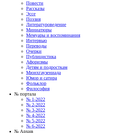
Повести
Рассказы
Эссе
Поэзия
Литературоведение
Миниатюры
Мемуары и воспоминания
Интервью
Переводы
Очерки
Публицистика
Афоризмы
Детям и подросткам
Мюнхгаузениада
Юмор и сатира
Фольклор
Философия
№ портала
№ 1-2022
№ 2-2022
№ 3-2022
№ 4-2022
№ 5-2022
№ 6-2022
№ Архив