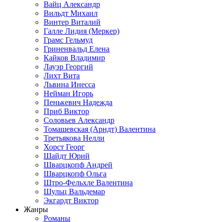
Вайц Александр
Вильдт Михаил
Винтер Виталий
Галле Лидия (Меркер)
Грамс Гельмуд
Гриненвальд Елена
Кайков Владимир
Лауэр Георгий
Лихт Вита
Львина Инесса
Нейман Игорь
Пенькевич Надежда
Приб Виктор
Соловьев Александр
Томашевская (Арндт) Валентина
Третьякова Нелли
Хорст Георг
Шайдт Юрий
Шварцкопф Андрей
Шварцкопф Ольга
Штро-Фельхле Валентина
Шульц Вальдемар
Экгардт Виктор
Жанры
Романы