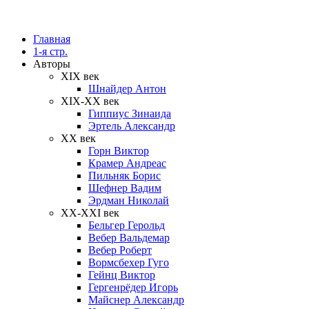
Главная
1-я стр.
Авторы
XIX век
Шнайдер Антон
XIX-XX век
Гиппиус Зинаида
Эртель Александр
XX век
Горн Виктор
Крамер Андреас
Пильняк Борис
Шефнер Вадим
Эрдман Николай
ХХ-XXI век
Бельгер Герольд
Вебер Вальдемар
Вебер Роберт
Вормсбехер Гуго
Гейнц Виктор
Гергенрёдер Игорь
Майснер Александр