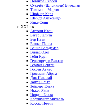
Новиков Сергей
Сукачёв (Шпрингер) Вячеслав
Тильманн Мартин
Шифнер Карл
Шмидт Александр
Янке Соня
XXI век
Антони Иван
Бауэр Лалита
Бер Иван
Блюме Павел
Ванке Вальдемар
Вильд Олег
Гейн Курт
Гергенредер Виктор
Герман Сергей
Госсен Агнес
Гроссман Абрам
Дик Николай
Зайтц Ольга
Зейферт Елена
Иккес Яков
Иордан Белла
Кортшмитт Михаэль
Косско Нелли