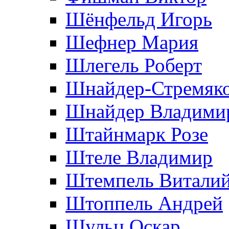
Шёнфельд Игорь
Шефнер Мария
Шлегель Роберт
Шнайдер-Стремяко
Шнайдер Владими
Штайнмарк Розe
Штеле Владимир
Штемпель Витали
Штоппель Андрей
Шульц Оскар