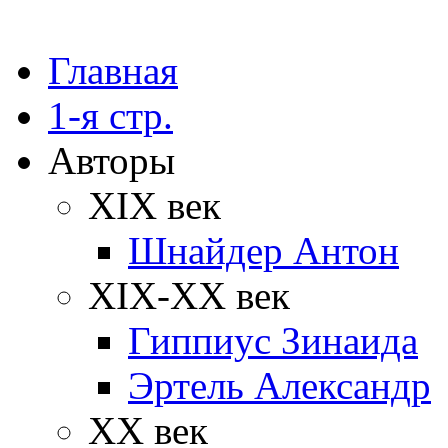
Главная
1-я стр.
Авторы
XIX век
Шнайдер Антон
XIX-XX век
Гиппиус Зинаида
Эртель Александр
XX век