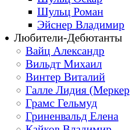
Шульц Роман
Эйснер Владимир
Любители-Дебютанты
Вайц Александр
Вильдт Михаил
Винтер Виталий
Галле Лидия (Меркер
Грамс Гельмуд
Гриненвальд Елена
Кайков Владимир