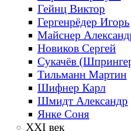
Гейнц Виктор
Гергенрёдер Игорь
Майснер Александ
Новиков Сергей
Сукачёв (Шпрингер
Тильманн Мартин
Шифнер Карл
Шмидт Александр
Янке Соня
XXI век