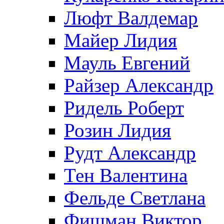
Люфт Валдемaр
Майер Лидия
Мауль Евгений
Райзер Александр
Ридель Роберт
Розин Лидия
Рудт Александр
Тен Валентина
Фельде Светлана
Фишман Виктор