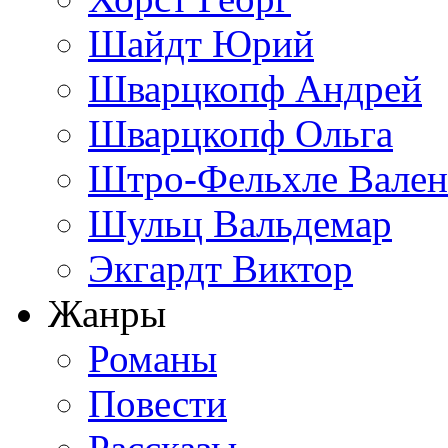
Шайдт Юрий
Шварцкопф Андрей
Шварцкопф Ольга
Штро-Фельхле Вален
Шульц Вальдемар
Экгардт Виктор
Жанры
Романы
Повести