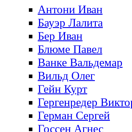
Антони Иван
Бауэр Лалита
Бер Иван
Блюме Павел
Ванке Вальдемар
Вильд Олег
Гейн Курт
Гергенредер Викто
Герман Сергей
Госсен Агнес