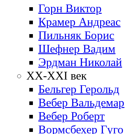
Горн Виктор
Крамер Андреас
Пильняк Борис
Шефнер Вадим
Эрдман Николай
ХХ-XXI век
Бельгер Герольд
Вебер Вальдемар
Вебер Роберт
Вормсбехер Гуго