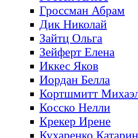
Гроссман Абрам
Дик Николай
Зайтц Ольга
Зейферт Елена
Иккес Яков
Иордан Белла
Кортшмитт Михаэ
Косско Нелли
Крекер Ирене
Кухаренко Катарин