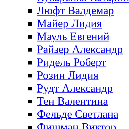
Люфт Валдемaр
Майер Лидия
Мауль Евгений
Райзер Александр
Ридель Роберт
Розин Лидия
Рудт Александр
Тен Валентина
Фельде Светлана
Фишман Виктор