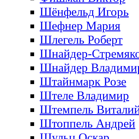
Шёнфельд Игорь
Шефнер Мария
Шлегель Роберт
Шнайдер-Стремяко
Шнайдер Владими
Штайнмарк Розe
Штеле Владимир
Штемпель Витали
Штоппель Андрей
Шульц Оскар