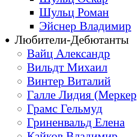
Шульц Роман
Эйснер Владимир
Любители-Дебютанты
Вайц Александр
Вильдт Михаил
Винтер Виталий
Галле Лидия (Меркер
Грамс Гельмуд
Гриненвальд Елена
Кайков Владимир