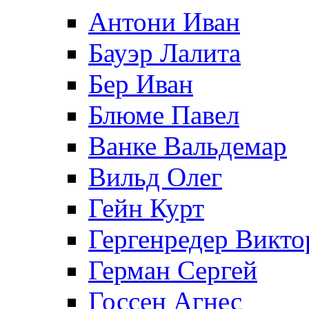
Антони Иван
Бауэр Лалита
Бер Иван
Блюме Павел
Ванке Вальдемар
Вильд Олег
Гейн Курт
Гергенредер Викто
Герман Сергей
Госсен Агнес