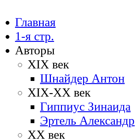
Главная
1-я стр.
Авторы
XIX век
Шнайдер Антон
XIX-XX век
Гиппиус Зинаида
Эртель Александр
XX век