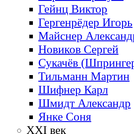
Гейнц Виктор
Гергенрёдер Игорь
Майснер Александ
Новиков Сергей
Сукачёв (Шпрингер
Тильманн Мартин
Шифнер Карл
Шмидт Александр
Янке Соня
XXI век