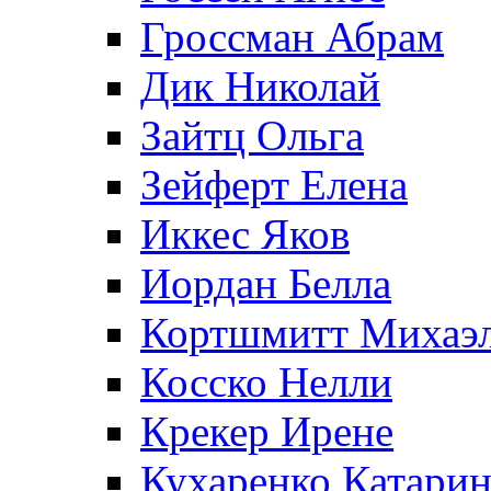
Гроссман Абрам
Дик Николай
Зайтц Ольга
Зейферт Елена
Иккес Яков
Иордан Белла
Кортшмитт Михаэ
Косско Нелли
Крекер Ирене
Кухаренко Катарин