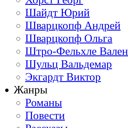
Шайдт Юрий
Шварцкопф Андрей
Шварцкопф Ольга
Штро-Фельхле Вален
Шульц Вальдемар
Экгардт Виктор
Жанры
Романы
Повести