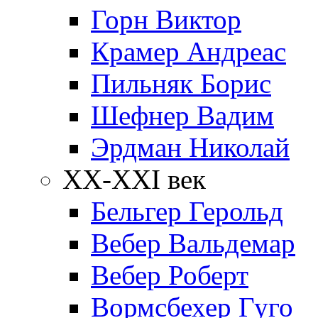
Горн Виктор
Крамер Андреас
Пильняк Борис
Шефнер Вадим
Эрдман Николай
ХХ-XXI век
Бельгер Герольд
Вебер Вальдемар
Вебер Роберт
Вормсбехер Гуго