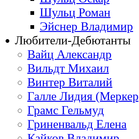
Шульц Роман
Эйснер Владимир
Любители-Дебютанты
Вайц Александр
Вильдт Михаил
Винтер Виталий
Галле Лидия (Меркер
Грамс Гельмуд
Гриненвальд Елена
Кайков Владимир