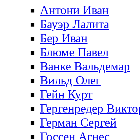
Антони Иван
Бауэр Лалита
Бер Иван
Блюме Павел
Ванке Вальдемар
Вильд Олег
Гейн Курт
Гергенредер Викто
Герман Сергей
Госсен Агнес