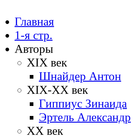
Главная
1-я стр.
Авторы
XIX век
Шнайдер Антон
XIX-XX век
Гиппиус Зинаида
Эртель Александр
XX век