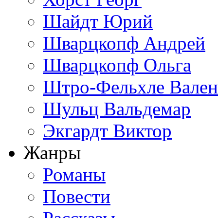
Шайдт Юрий
Шварцкопф Андрей
Шварцкопф Ольга
Штро-Фельхле Вален
Шульц Вальдемар
Экгардт Виктор
Жанры
Романы
Повести