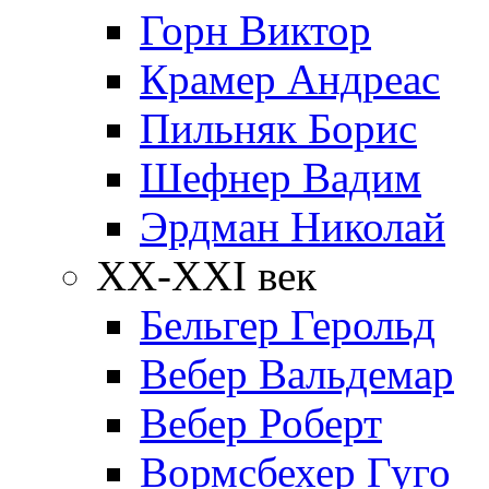
Горн Виктор
Крамер Андреас
Пильняк Борис
Шефнер Вадим
Эрдман Николай
ХХ-XXI век
Бельгер Герольд
Вебер Вальдемар
Вебер Роберт
Вормсбехер Гуго