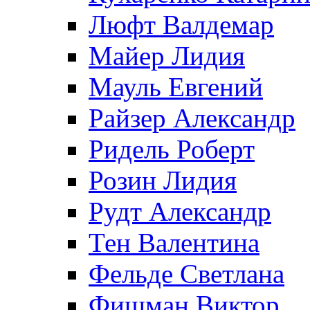
Люфт Валдемaр
Майер Лидия
Мауль Евгений
Райзер Александр
Ридель Роберт
Розин Лидия
Рудт Александр
Тен Валентина
Фельде Светлана
Фишман Виктор