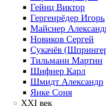
Гейнц Виктор
Гергенрёдер Игорь
Майснер Александ
Новиков Сергей
Сукачёв (Шпрингер
Тильманн Мартин
Шифнер Карл
Шмидт Александр
Янке Соня
XXI век