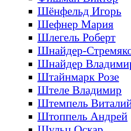
Шёнфельд Игорь
Шефнер Мария
Шлегель Роберт
Шнайдер-Стремяко
Шнайдер Владими
Штайнмарк Розe
Штеле Владимир
Штемпель Витали
Штоппель Андрей
Шульц Оскар