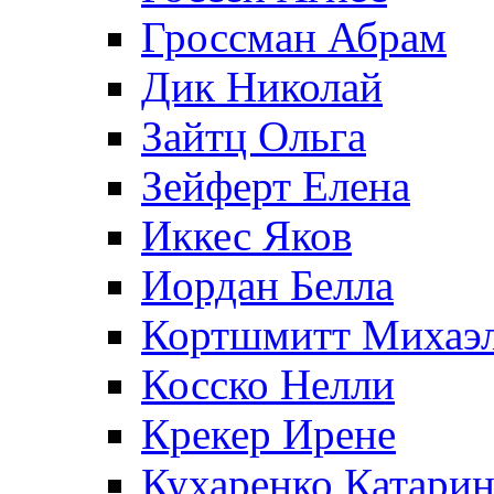
Гроссман Абрам
Дик Николай
Зайтц Ольга
Зейферт Елена
Иккес Яков
Иордан Белла
Кортшмитт Михаэ
Косско Нелли
Крекер Ирене
Кухаренко Катарин