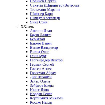
Новиков Сергей
Сукачёв (Шпрингер) Вячеслав
Тильманн Мартин
Шифнер Карл
Шмидт Александр
Янке Соня
XXI век
Антони Иван
Бауэр Лалита
Бер Иван
Блюме Павел
Ванке Вальдемар
Вильд Олег
Гейн Курт
Гергенредер Виктор
Герман Сергей
Госсен Агнес
Гроссман Абрам
Дик Николай
Зайтц Ольга
Зейферт Елена
Иккес Яков
Иордан Белла
Кортшмитт Михаэль
Косско Нелли