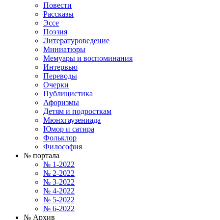
Повести
Рассказы
Эссе
Поэзия
Литературоведение
Миниатюры
Мемуары и воспоминания
Интервью
Переводы
Очерки
Публицистика
Афоризмы
Детям и подросткам
Мюнхгаузениада
Юмор и сатира
Фольклор
Философия
№ портала
№ 1-2022
№ 2-2022
№ 3-2022
№ 4-2022
№ 5-2022
№ 6-2022
№ Архив