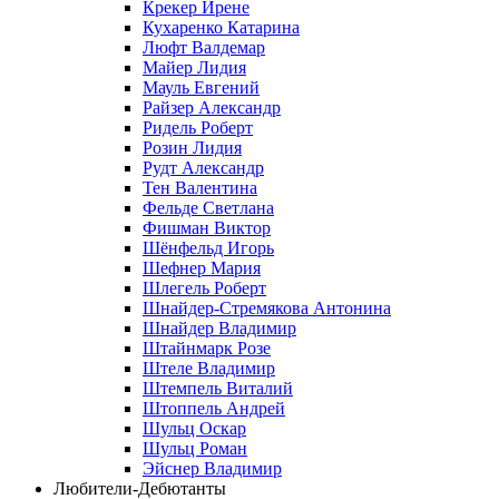
Крекер Ирене
Кухаренко Катарина
Люфт Валдемaр
Майер Лидия
Мауль Евгений
Райзер Александр
Ридель Роберт
Розин Лидия
Рудт Александр
Тен Валентина
Фельде Светлана
Фишман Виктор
Шёнфельд Игорь
Шефнер Мария
Шлегель Роберт
Шнайдер-Стремякова Антонина
Шнайдер Владимир
Штайнмарк Розe
Штеле Владимир
Штемпель Виталий
Штоппель Андрей
Шульц Оскар
Шульц Роман
Эйснер Владимир
Любители-Дебютанты