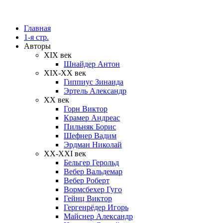
Главная
1-я стр.
Авторы
XIX век
Шнайдер Антон
XIX-XX век
Гиппиус Зинаида
Эртель Александр
XX век
Горн Виктор
Крамер Андреас
Пильняк Борис
Шефнер Вадим
Эрдман Николай
ХХ-XXI век
Бельгер Герольд
Вебер Вальдемар
Вебер Роберт
Вормсбехер Гуго
Гейнц Виктор
Гергенрёдер Игорь
Майснер Александр