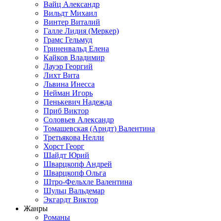
Вайц Александр
Вильдт Михаил
Винтер Виталий
Галле Лидия (Меркер)
Грамс Гельмуд
Гриненвальд Елена
Кайков Владимир
Лауэр Георгий
Лихт Вита
Львина Инесса
Нейман Игорь
Пенькевич Надежда
Приб Виктор
Соловьев Александр
Томашевская (Арндт) Валентина
Третьякова Нелли
Хорст Георг
Шайдт Юрий
Шварцкопф Андрей
Шварцкопф Ольга
Штро-Фельхле Валентина
Шульц Вальдемар
Экгардт Виктор
Жанры
Романы