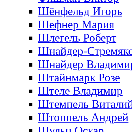
Шёнфельд Игорь
Шефнер Мария
Шлегель Роберт
Шнайдер-Стремяко
Шнайдер Владими
Штайнмарк Розe
Штеле Владимир
Штемпель Витали
Штоппель Андрей
Шульц Оскар