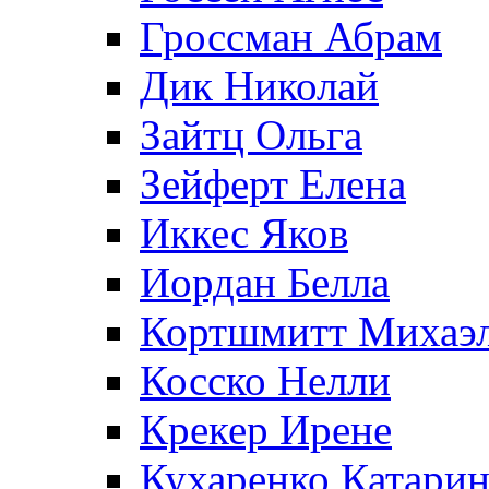
Гроссман Абрам
Дик Николай
Зайтц Ольга
Зейферт Елена
Иккес Яков
Иордан Белла
Кортшмитт Михаэ
Косско Нелли
Крекер Ирене
Кухаренко Катарин