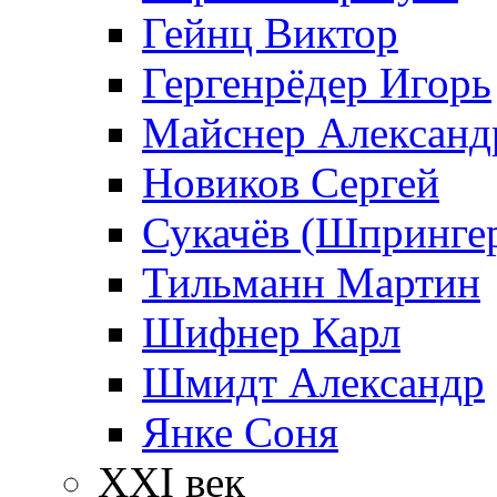
Гейнц Виктор
Гергенрёдер Игорь
Майснер Александ
Новиков Сергей
Сукачёв (Шпрингер
Тильманн Мартин
Шифнер Карл
Шмидт Александр
Янке Соня
XXI век