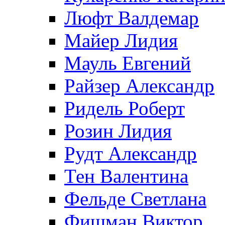
Люфт Валдемaр
Майер Лидия
Мауль Евгений
Райзер Александр
Ридель Роберт
Розин Лидия
Рудт Александр
Тен Валентина
Фельде Светлана
Фишман Виктор