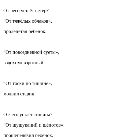
От чего устаёт ветер?
“От тяжёлых облаков»,
пролепетал ребёнок.
“От повседневной суеты»,
вздохнул взрослый.
“От тоски по тишине»,
молвил старик.
Отчего устаёт тишина?
“От шушуканий и шёпотов»,
прошепелявил ребёнок.