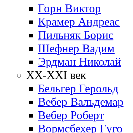
Горн Виктор
Крамер Андреас
Пильняк Борис
Шефнер Вадим
Эрдман Николай
ХХ-XXI век
Бельгер Герольд
Вебер Вальдемар
Вебер Роберт
Вормсбехер Гуго