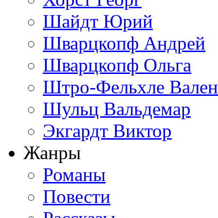
Шайдт Юрий
Шварцкопф Андрей
Шварцкопф Ольга
Штро-Фельхле Вален
Шульц Вальдемар
Экгардт Виктор
Жанры
Романы
Повести