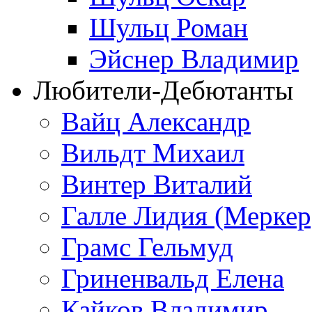
Шульц Роман
Эйснер Владимир
Любители-Дебютанты
Вайц Александр
Вильдт Михаил
Винтер Виталий
Галле Лидия (Меркер
Грамс Гельмуд
Гриненвальд Елена
Кайков Владимир