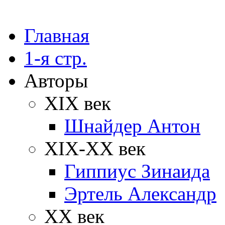
Главная
1-я стр.
Авторы
XIX век
Шнайдер Антон
XIX-XX век
Гиппиус Зинаида
Эртель Александр
XX век