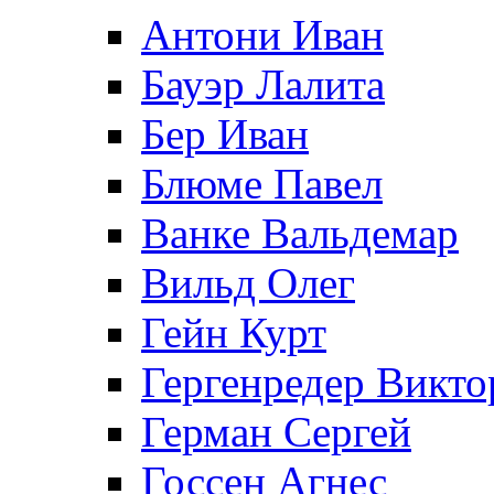
Антони Иван
Бауэр Лалита
Бер Иван
Блюме Павел
Ванке Вальдемар
Вильд Олег
Гейн Курт
Гергенредер Викто
Герман Сергей
Госсен Агнес