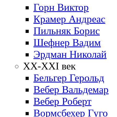
Горн Виктор
Крамер Андреас
Пильняк Борис
Шефнер Вадим
Эрдман Николай
ХХ-XXI век
Бельгер Герольд
Вебер Вальдемар
Вебер Роберт
Вормсбехер Гуго