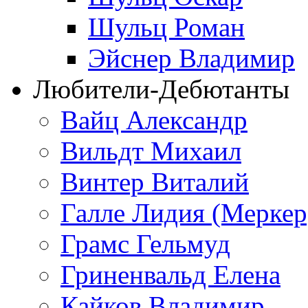
Шульц Роман
Эйснер Владимир
Любители-Дебютанты
Вайц Александр
Вильдт Михаил
Винтер Виталий
Галле Лидия (Меркер
Грамс Гельмуд
Гриненвальд Елена
Кайков Владимир