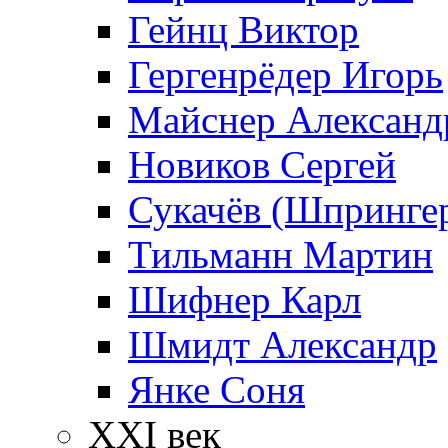
Гейнц Виктор
Гергенрёдер Игорь
Майснер Александ
Новиков Сергей
Сукачёв (Шпрингер
Тильманн Мартин
Шифнер Карл
Шмидт Александр
Янке Соня
XXI век