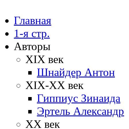
Главная
1-я стр.
Авторы
XIX век
Шнайдер Антон
XIX-XX век
Гиппиус Зинаида
Эртель Александр
XX век