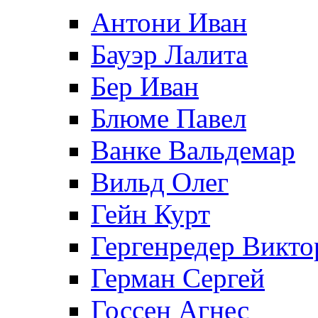
Антони Иван
Бауэр Лалита
Бер Иван
Блюме Павел
Ванке Вальдемар
Вильд Олег
Гейн Курт
Гергенредер Викто
Герман Сергей
Госсен Агнес