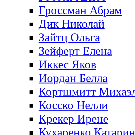
Гроссман Абрам
Дик Николай
Зайтц Ольга
Зейферт Елена
Иккес Яков
Иордан Белла
Кортшмитт Михаэ
Косско Нелли
Крекер Ирене
Кухаренко Катарин