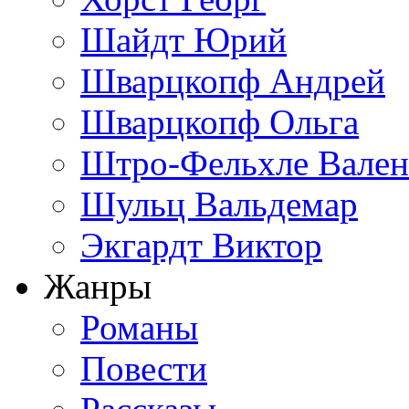
Шайдт Юрий
Шварцкопф Андрей
Шварцкопф Ольга
Штро-Фельхле Вален
Шульц Вальдемар
Экгардт Виктор
Жанры
Романы
Повести