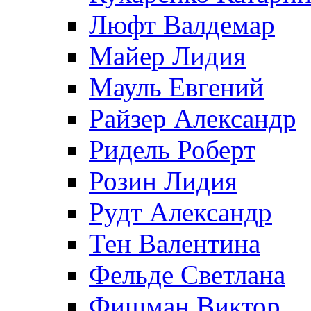
Люфт Валдемaр
Майер Лидия
Мауль Евгений
Райзер Александр
Ридель Роберт
Розин Лидия
Рудт Александр
Тен Валентина
Фельде Светлана
Фишман Виктор