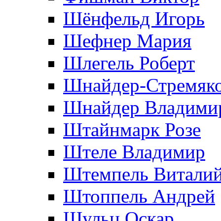
Шёнфельд Игорь
Шефнер Мария
Шлегель Роберт
Шнайдер-Стремяко
Шнайдер Владими
Штайнмарк Розe
Штеле Владимир
Штемпель Витали
Штоппель Андрей
Шульц Оскар