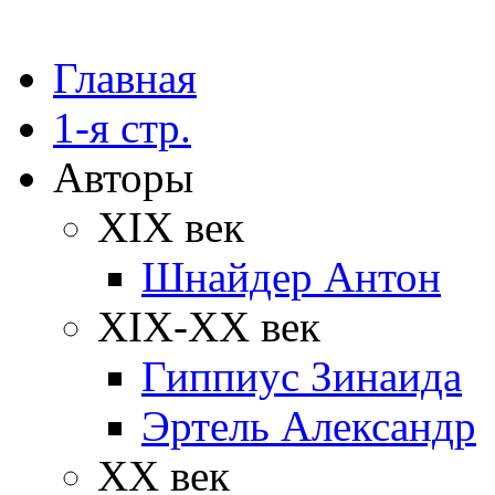
Главная
1-я стр.
Авторы
XIX век
Шнайдер Антон
XIX-XX век
Гиппиус Зинаида
Эртель Александр
XX век