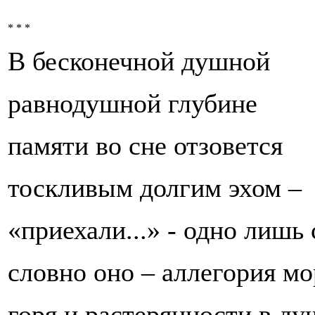
* * *
В бесконечной душной
равнодушной глубине
памяти во сне отзовется
тоскливым долгим эхом –
«приехали...» - одно лишь 
словно оно – аллегория мо
горя и растерянности в ду