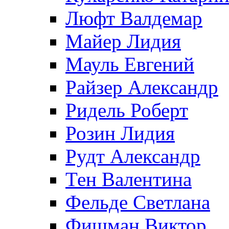
Люфт Валдемaр
Майер Лидия
Мауль Евгений
Райзер Александр
Ридель Роберт
Розин Лидия
Рудт Александр
Тен Валентина
Фельде Светлана
Фишман Виктор