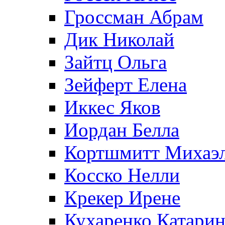
Гроссман Абрам
Дик Николай
Зайтц Ольга
Зейферт Елена
Иккес Яков
Иордан Белла
Кортшмитт Михаэ
Косско Нелли
Крекер Ирене
Кухаренко Катарин