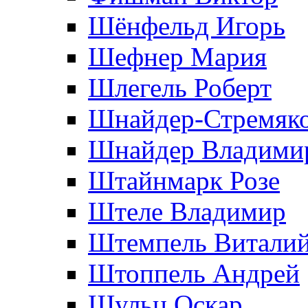
Шёнфельд Игорь
Шефнер Мария
Шлегель Роберт
Шнайдер-Стремяко
Шнайдер Владими
Штайнмарк Розe
Штеле Владимир
Штемпель Витали
Штоппель Андрей
Шульц Оскар