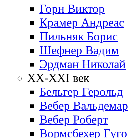
Горн Виктор
Крамер Андреас
Пильняк Борис
Шефнер Вадим
Эрдман Николай
ХХ-XXI век
Бельгер Герольд
Вебер Вальдемар
Вебер Роберт
Вормсбехер Гуго