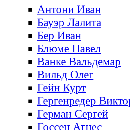
Антони Иван
Бауэр Лалита
Бер Иван
Блюме Павел
Ванке Вальдемар
Вильд Олег
Гейн Курт
Гергенредер Викто
Герман Сергей
Госсен Агнес