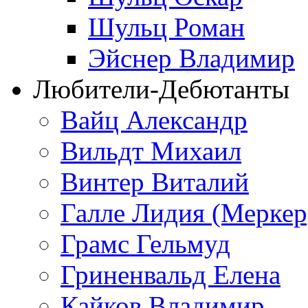
Шульц Роман
Эйснер Владимир
Любители-Дебютанты
Вайц Александр
Вильдт Михаил
Винтер Виталий
Галле Лидия (Меркер
Грамс Гельмуд
Гриненвальд Елена
Кайков Владимир