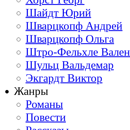
Шайдт Юрий
Шварцкопф Андрей
Шварцкопф Ольга
Штро-Фельхле Вален
Шульц Вальдемар
Экгардт Виктор
Жанры
Романы
Повести