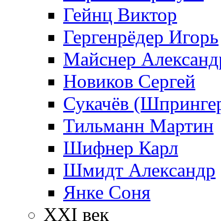
Гейнц Виктор
Гергенрёдер Игорь
Майснер Александ
Новиков Сергей
Сукачёв (Шпрингер
Тильманн Мартин
Шифнер Карл
Шмидт Александр
Янке Соня
XXI век