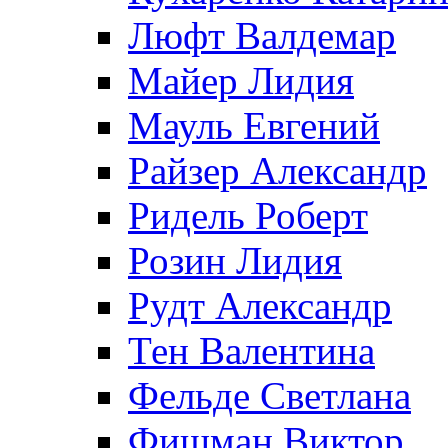
Люфт Валдемaр
Майер Лидия
Мауль Евгений
Райзер Александр
Ридель Роберт
Розин Лидия
Рудт Александр
Тен Валентина
Фельде Светлана
Фишман Виктор