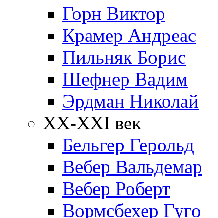
Горн Виктор
Крамер Андреас
Пильняк Борис
Шефнер Вадим
Эрдман Николай
ХХ-XXI век
Бельгер Герольд
Вебер Вальдемар
Вебер Роберт
Вормсбехер Гуго