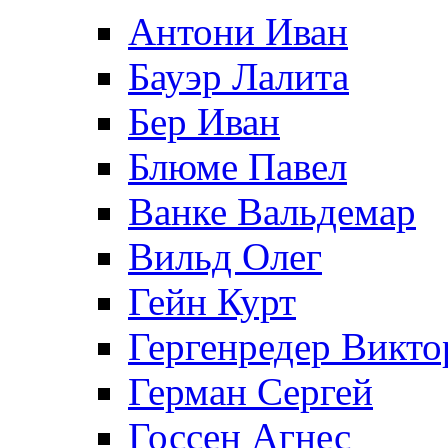
Антони Иван
Бауэр Лалита
Бер Иван
Блюме Павел
Ванке Вальдемар
Вильд Олег
Гейн Курт
Гергенредер Викто
Герман Сергей
Госсен Агнес