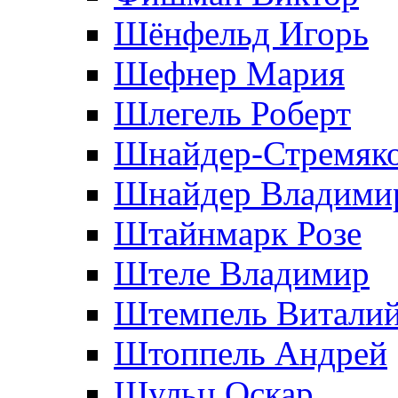
Шёнфельд Игорь
Шефнер Мария
Шлегель Роберт
Шнайдер-Стремяко
Шнайдер Владими
Штайнмарк Розe
Штеле Владимир
Штемпель Витали
Штоппель Андрей
Шульц Оскар