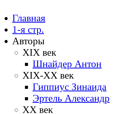
Главная
1-я стр.
Авторы
XIX век
Шнайдер Антон
XIX-XX век
Гиппиус Зинаида
Эртель Александр
XX век