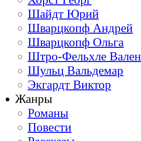
Шайдт Юрий
Шварцкопф Андрей
Шварцкопф Ольга
Штро-Фельхле Вален
Шульц Вальдемар
Экгардт Виктор
Жанры
Романы
Повести