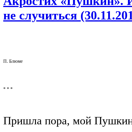
Акростих «Пушкин». И
не случиться (30.11.20
П. Блюме
* * *
Пришла пора, мой Пушкин,