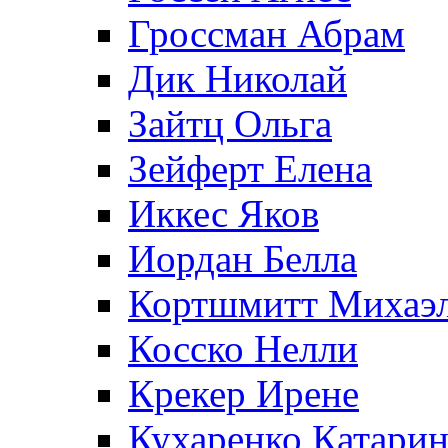
Гроссман Абрам
Дик Николай
Зайтц Ольга
Зейферт Елена
Иккес Яков
Иордан Белла
Кортшмитт Михаэ
Косско Нелли
Крекер Ирене
Кухаренко Катарин