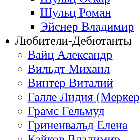
Шульц Роман
Эйснер Владимир
Любители-Дебютанты
Вайц Александр
Вильдт Михаил
Винтер Виталий
Галле Лидия (Меркер
Грамс Гельмуд
Гриненвальд Елена
Кайков Владимир