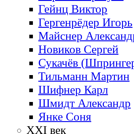
Гейнц Виктор
Гергенрёдер Игорь
Майснер Александ
Новиков Сергей
Сукачёв (Шпрингер
Тильманн Мартин
Шифнер Карл
Шмидт Александр
Янке Соня
XXI век