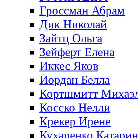
Гроссман Абрам
Дик Николай
Зайтц Ольга
Зейферт Елена
Иккес Яков
Иордан Белла
Кортшмитт Михаэ
Косско Нелли
Крекер Ирене
Кухаренко Катарин