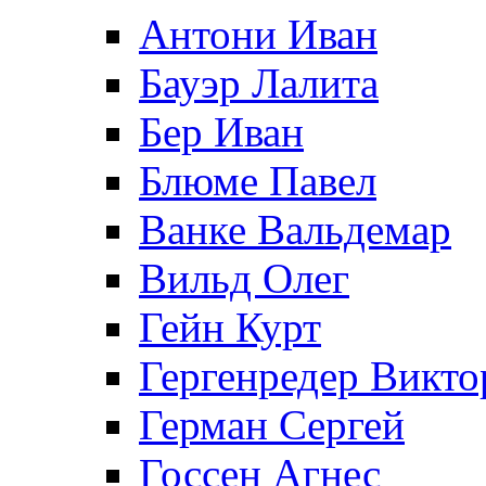
Антони Иван
Бауэр Лалита
Бер Иван
Блюме Павел
Ванке Вальдемар
Вильд Олег
Гейн Курт
Гергенредер Викто
Герман Сергей
Госсен Агнес