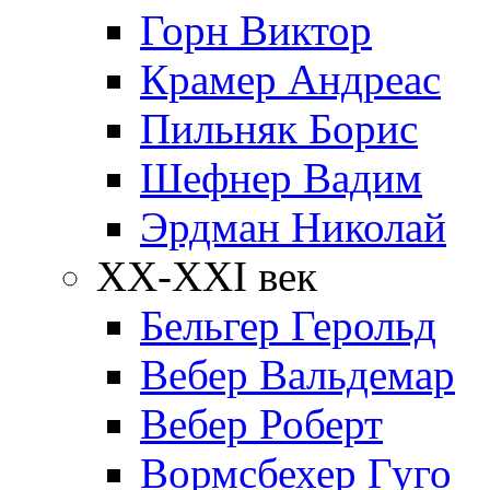
Горн Виктор
Крамер Андреас
Пильняк Борис
Шефнер Вадим
Эрдман Николай
ХХ-XXI век
Бельгер Герольд
Вебер Вальдемар
Вебер Роберт
Вормсбехер Гуго