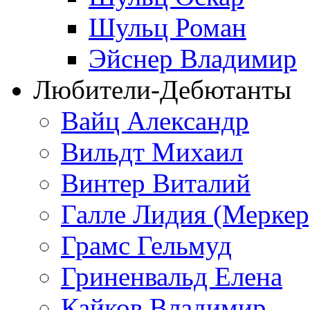
Шульц Роман
Эйснер Владимир
Любители-Дебютанты
Вайц Александр
Вильдт Михаил
Винтер Виталий
Галле Лидия (Меркер
Грамс Гельмуд
Гриненвальд Елена
Кайков Владимир