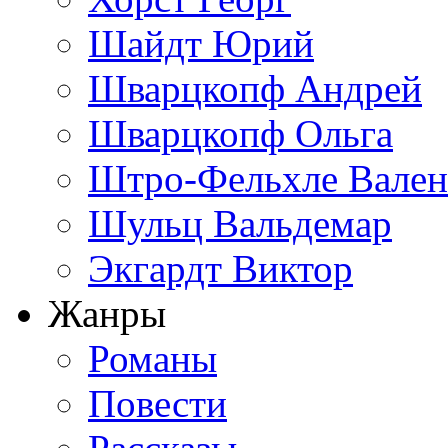
Шайдт Юрий
Шварцкопф Андрей
Шварцкопф Ольга
Штро-Фельхле Вален
Шульц Вальдемар
Экгардт Виктор
Жанры
Романы
Повести