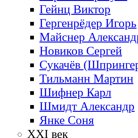
Гейнц Виктор
Гергенрёдер Игорь
Майснер Александ
Новиков Сергей
Сукачёв (Шпрингер
Тильманн Мартин
Шифнер Карл
Шмидт Александр
Янке Соня
XXI век