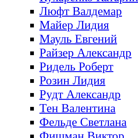
Люфт Валдемaр
Майер Лидия
Мауль Евгений
Райзер Александр
Ридель Роберт
Розин Лидия
Рудт Александр
Тен Валентина
Фельде Светлана
Фишман Виктор