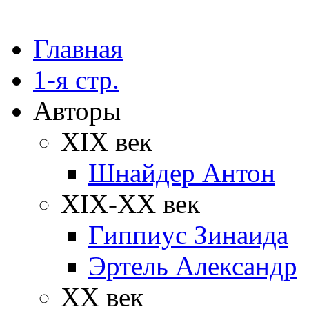
Главная
1-я стр.
Авторы
XIX век
Шнайдер Антон
XIX-XX век
Гиппиус Зинаида
Эртель Александр
XX век