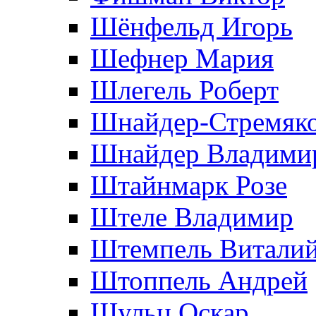
Шёнфельд Игорь
Шефнер Мария
Шлегель Роберт
Шнайдер-Стремяко
Шнайдер Владими
Штайнмарк Розe
Штеле Владимир
Штемпель Витали
Штоппель Андрей
Шульц Оскар